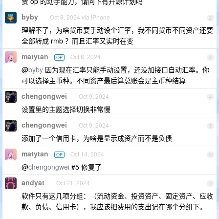
赞 op 的动手能力，请问下有开源计划吗
byby
Oct 8, 2024 via iPhone
2
理解不了，为啥货币要手动设个汇率，我不同货币不同资产还要
全部转成 rmb ？而且汇率又实时在变
matytan
Oct 8, 2024
OP
3
@
byby
因为现在汇率只能手动设置，还没加接口自动汇率。你
可以选择主币种。不同资产最后算总账会是主币种结算
chengongwei
Oct 9, 2024
4
设置里的主题选择切换非常慢
chengongwei
Oct 9, 2024
5
添加了一个信用卡，为啥是显示成资产而不是负债
matytan
Oct 14, 2024
OP
6
@
chengongwei
#5 修复了
andyat
Oct 21, 2024
7
软件只有这几项分组：（流动资金、投资资产、固定资产、应收
款、负债、信用卡），我应该把费用的支出记在哪个分组下。