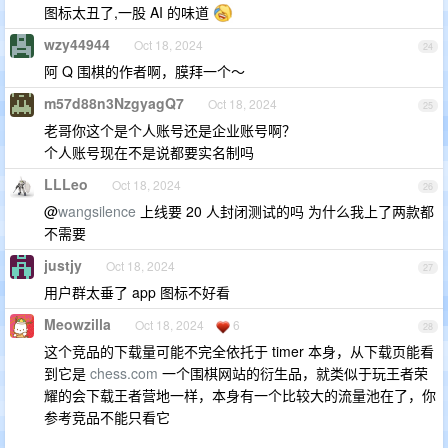
图标太丑了,一股 AI 的味道
wzy44944
Oct 18, 2024
24
阿 Q 围棋的作者啊，膜拜一个～
m57d88n3NzgyagQ7
Oct 18, 2024
25
老哥你这个是个人账号还是企业账号啊？
个人账号现在不是说都要实名制吗
LLLeo
Oct 18, 2024
26
@
wangsilence
上线要 20 人封闭测试的吗 为什么我上了两款都
不需要
justjy
Oct 18, 2024
27
用户群太垂了 app 图标不好看
Meowzilla
Oct 18, 2024
6
28
这个竞品的下载量可能不完全依托于 timer 本身，从下载页能看
到它是
chess.com
一个围棋网站的衍生品，就类似于玩王者荣
耀的会下载王者营地一样，本身有一个比较大的流量池在了，你
参考竞品不能只看它