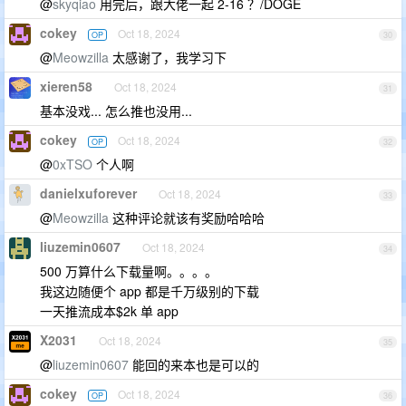
@
skyqiao
用完后，跟大佬一起 2-16 ？/DOGE
cokey
Oct 18, 2024
OP
30
@
Meowzilla
太感谢了，我学习下
xieren58
Oct 18, 2024
31
基本没戏... 怎么推也没用...
cokey
Oct 18, 2024
OP
32
@
0xTSO
个人啊
danielxuforever
Oct 18, 2024
33
@
Meowzilla
这种评论就该有奖励哈哈哈
liuzemin0607
Oct 18, 2024
34
500 万算什么下载量啊。。。。
我这边随便个 app 都是千万级别的下载
一天推流成本$2k 单 app
X2031
Oct 18, 2024
35
@
liuzemin0607
能回的来本也是可以的
cokey
Oct 18, 2024
OP
36