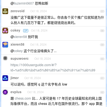
@
liuzemin0607
恐怖如斯
zerovoid
Oct 18, 2024
37
没推广这下载量不是很正常么，你去各个买个推广位就知道为什
么别人有几百万下载了，都是烧钱烧出来的。
cokey
Oct 18, 2024
OP
38
@
xieren58
别吓我
xieren58
Oct 18, 2024
39
@
cokey
这个行业没啥搞头了...
supuwoerc
Oct 18, 2024
40
https://1000userguide.com/#/?
id=%e5%9b%bd%e5%86%85%e7%bd%91%e7%ab%99
jimor
Oct 18, 2024
41
可以说吗，感觉阿 q 这个名字有点 low
evplus
Oct 18, 2024
42
跟
chess.com
比... 人家可是有 17 年历史全球最知名的网上国
际象棋平台，而且 chess 近几年在国外很流行。那个 app 算是