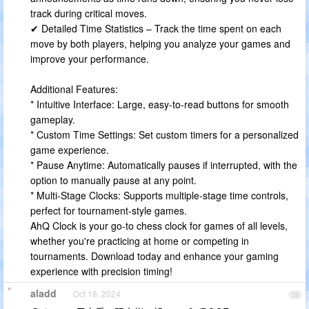
track during critical moves.
✔ Detailed Time Statistics – Track the time spent on each
move by both players, helping you analyze your games and
improve your performance.
Additional Features:
* Intuitive Interface: Large, easy-to-read buttons for smooth
gameplay.
* Custom Time Settings: Set custom timers for a personalized
game experience.
* Pause Anytime: Automatically pauses if interrupted, with the
option to manually pause at any point.
* Multi-Stage Clocks: Supports multiple-stage time controls,
perfect for tournament-style games.
AhQ Clock is your go-to chess clock for games of all levels,
whether you're practicing at home or competing in
tournaments. Download today and enhance your gaming
experience with precision timing!
aladd
Oct 18, 2024
29