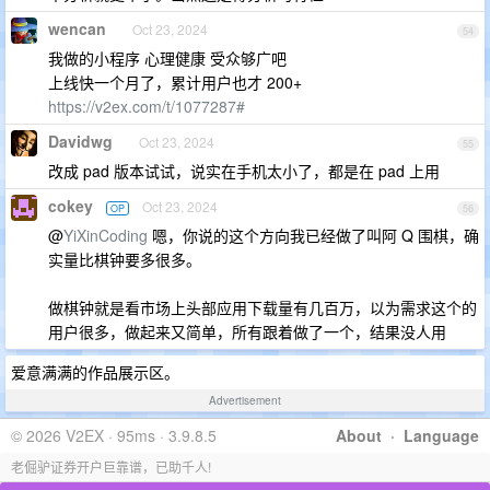
wencan
Oct 23, 2024
54
我做的小程序 心理健康 受众够广吧
上线快一个月了，累计用户也才 200+
https://v2ex.com/t/1077287#
Davidwg
Oct 23, 2024
55
改成 pad 版本试试，说实在手机太小了，都是在 pad 上用
cokey
Oct 23, 2024
OP
56
@
YiXinCoding
嗯，你说的这个方向我已经做了叫阿 Q 围棋，确
实量比棋钟要多很多。
做棋钟就是看市场上头部应用下载量有几百万，以为需求这个的
用户很多，做起来又简单，所有跟着做了一个，结果没人用
爱意满满的作品展示区。
Advertisement
© 2026 V2EX · 95ms · 3.9.8.5
About
·
Language
老倔驴证券开户巨靠谱，已助千人!