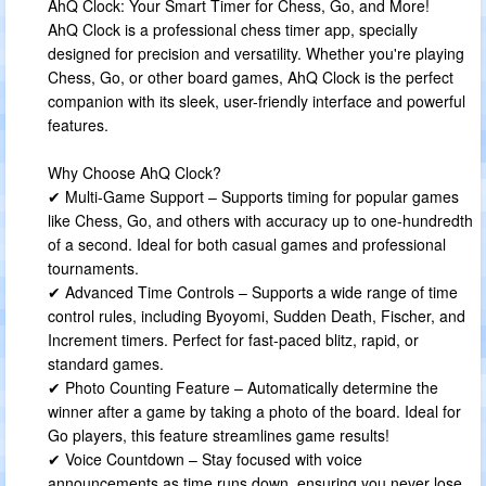
AhQ Clock: Your Smart Timer for Chess, Go, and More!
AhQ Clock is a professional chess timer app, specially
designed for precision and versatility. Whether you're playing
Chess, Go, or other board games, AhQ Clock is the perfect
companion with its sleek, user-friendly interface and powerful
features.
Why Choose AhQ Clock?
✔ Multi-Game Support – Supports timing for popular games
like Chess, Go, and others with accuracy up to one-hundredth
of a second. Ideal for both casual games and professional
tournaments.
✔ Advanced Time Controls – Supports a wide range of time
control rules, including Byoyomi, Sudden Death, Fischer, and
Increment timers. Perfect for fast-paced blitz, rapid, or
standard games.
✔ Photo Counting Feature – Automatically determine the
winner after a game by taking a photo of the board. Ideal for
Go players, this feature streamlines game results!
✔ Voice Countdown – Stay focused with voice
announcements as time runs down, ensuring you never lose