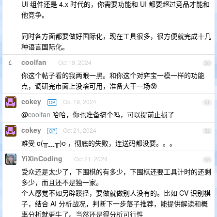
UI 组件还是 4.x 时代的，你需要功能和 UI 都要超过竞品才能和
他竞争。
同时各方面都要做好国际化，现在工具很多，很方便就完成十几
种语言国际化。
coolfan
Oct 19, 2024
50
你这个帖子看的我两眼一黑。和你这个对弈宝一模一样的功能
点，调研完市面上没啥可用，准备大干一场😰
cokey
Oct 19, 2024
OP
51
@
coolfan
哈哈，你也准备搞个吗，可以提前止损了
cokey
Oct 21, 2024
OP
52
难受 o(╥﹏╥)o ，彻底的失败，连送码都没要。。。
YiXinCoding
Oct 21, 2024
53
受众还是太少了，下围棋的有多少，下围棋还要工具计时的还剩
多少，而且还不是独一家。
个人感觉不如另辟蹊径，要做就做别人没有的。比如 CV 识别棋
子，结合 AI 分析战况，判断下一步落子推荐，能提供解读和概
率分析就更牛了。当然还是得分析可行性