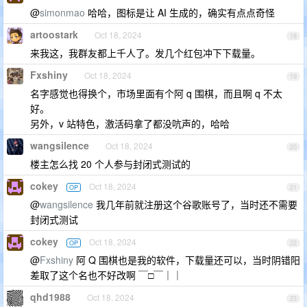
@
simonmao
哈哈，图标是让 AI 生成的，确实有点点奇怪
artoostark
Oct 18, 2024
18
来我这，我群友都上千人了。发几个红包冲下下载量。
Fxshiny
Oct 18, 2024
19
名字感觉也得换个，市场里面有个阿 q 围棋，而且啊 q 不太
好。
另外，v 站特色，激活码拿了都没吭声的，哈哈
wangsilence
Oct 18, 2024
20
楼主怎么找 20 个人参与封闭式测试的
cokey
Oct 18, 2024
OP
21
@
wangsilence
我几年前就注册这个谷歌账号了，当时还不需要
封闭式测试
cokey
Oct 18, 2024
OP
22
@
Fxshiny
阿 Q 围棋也是我的软件，下载量还可以，当时阴错阳
差取了这个名也不好改啊 ￣□￣｜｜
qhd1988
Oct 18, 2024
23