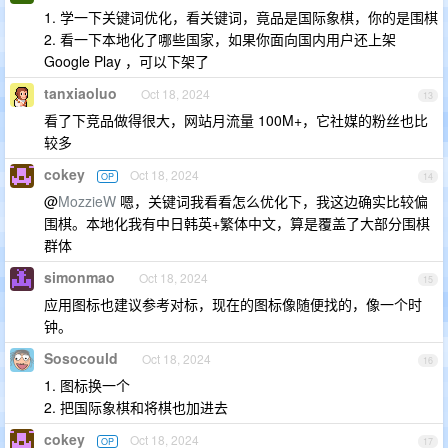
1. 学一下关键词优化，看关键词，竟品是国际象棋，你的是围棋
2. 看一下本地化了哪些国家，如果你面向国内用户还上架
Google Play ，可以下架了
tanxiaoluo
Oct 18, 2024
13
看了下竞品做得很大，网站月流量 100M+，它社媒的粉丝也比
较多
cokey
Oct 18, 2024
OP
14
@
MozzieW
嗯，关键词我看看怎么优化下，我这边确实比较偏
围棋。本地化我有中日韩英+繁体中文，算是覆盖了大部分围棋
群体
simonmao
Oct 18, 2024
15
应用图标也建议参考对标，现在的图标像随便找的，像一个时
钟。
Sosocould
Oct 18, 2024
16
1. 图标换一个
2. 把国际象棋和将棋也加进去
cokey
Oct 18, 2024
OP
17