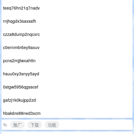
teeq76hn21q7nadv
rnjhqgdx3saxssfh
czza8dump2nqcxrc
c0ernm6r6ey9axuv
pcns2mjjtwxahttn
hsuu0xy3snyy5ayd
0stgw5956qgsscef
gafzj1k0kujpp2zd
hbak6re88ned3xcm
推广
下载
功能