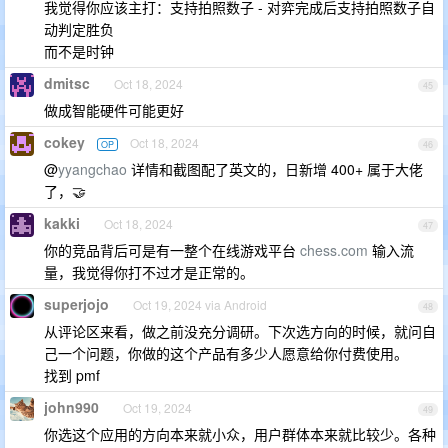
我觉得你应该主打：支持拍照数子 - 对弈完成后支持拍照数子自
动判定胜负
而不是时钟
dmitsc
Oct 18, 2024
45
做成智能硬件可能更好
cokey
Oct 18, 2024
OP
46
@
yyangchao
详情和截图配了英文的，日新增 400+ 属于大佬
了，🤝
kakki
Oct 18, 2024
47
你的竞品背后可是有一整个在线游戏平台
chess.com
输入流
量，我觉得你打不过才是正常的。
superjojo
Oct 19, 2024 via Android
48
从评论区来看，做之前没充分调研。下次选方向的时候，就问自
己一个问题，你做的这个产品有多少人愿意给你付费使用。
找到 pmf
john990
Oct 19, 2024
49
你选这个应用的方向本来就小众，用户群体本来就比较少。各种