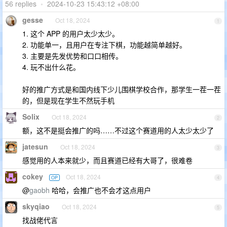
56 replies
•
2024-10-23 15:43:12 +08:00
gesse
Oct 18, 2024
1
1. 这个 APP 的用户太少太少。
2. 功能单一，且用户在专注下棋，功能越简单越好。
3. 主要是先发优势和口口相传。
4. 玩不出什么花。
好的推广方式是和国内线下少儿围棋学校合作，那学生一茬一茬
的，但是现在学生不然玩手机
Solix
Oct 18, 2024
2
额，这不是挺会推广的吗……不过这个赛道用的人太少太少了
jatesun
Oct 18, 2024
3
感觉用的人本来就少，而且赛道已经有大哥了，很难卷
cokey
Oct 18, 2024
OP
4
@
gaobh
哈哈，会推广也不会才这点用户
skyqiao
Oct 18, 2024
5
找战佬代言