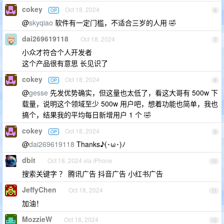
cokey
Oct 18, 2024
OP
6
@
skyqiao
软件有一定门槛，不适合三岁的人用 🤣
dai269619118
Oct 18, 2024
7
小众才符合个人开发者
这个产品很有意思 长见识了
cokey
Oct 18, 2024
OP
8
@
gesse
先发优势确实，但这量也太低了，看这大哥有 500w 下
载量，说明这个领域至少 500w 用户吧，想着功能也简单，我也
搞个，结果我的平均每日新增用户 1 个 🤣
cokey
Oct 18, 2024
OP
9
@
dai269619118
Thanks♪(･ω･)ﾉ
dbit
Oct 18, 2024 via iPhone
10
搜索关键字 ？ 腾讯广告 抖音广告 小红书广告
JeffyChen
Oct 18, 2024
11
加油！
MozzieW
Oct 18, 2024
12