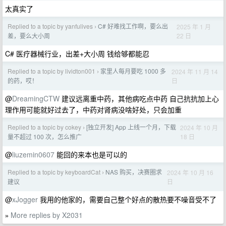
太真实了
Replied to a topic by yanfulives
C# 好难找工作啊，要么出
2025 年 1 月
›
22 日
差，要么大小周
C# 医疗器械行业，出差+大小周 钱给够都能忍
Replied to a topic by lividton001
家里人每月要吃 1000 多
2024 年 11 月 14
›
日
的药，哎！
@
DreamingCTW
建议远离重中药，其他病吃点中药 自己抗抗加上心
理作用可能就好过去了，中药对肾病没啥好处，只会加重
Replied to a topic by cokey
[独立开发] App 上线一个月，下载
2024 年 10 月
›
18 日
量不超过 100 次，怎么推广
@
liuzemin0607
能回的来本也是可以的
Replied to a topic by keyboardCat
NAS 购买，决赛圈求
2024 年 10 月 16
›
日
建议
@
xJogger
我用的他家的，需要自己整个好点的散热要不噪音受不了
More replies by X2031
»