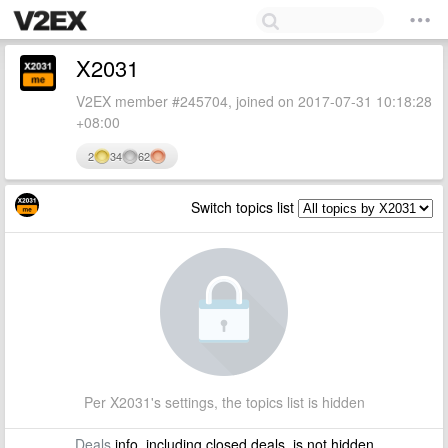
X2031
V2EX member #245704, joined on 2017-07-31 10:18:28
+08:00
2
34
62
Switch topics list
Per X2031's settings, the topics list is hidden
Deals
info, including closed deals, is not hidden