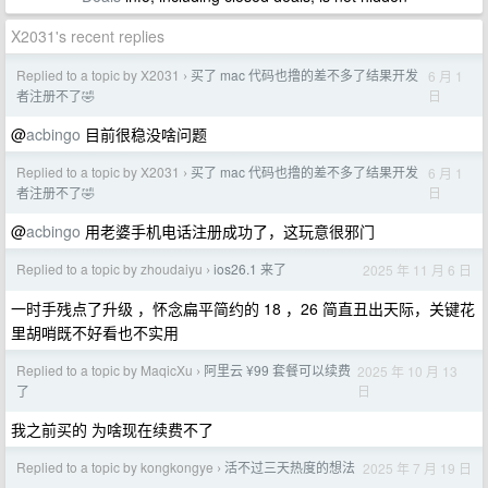
X2031's recent replies
Replied to a topic by X2031
买了 mac 代码也撸的差不多了结果开发
6 月 1
›
日
者注册不了🤣
@
acbingo
目前很稳没啥问题
Replied to a topic by X2031
买了 mac 代码也撸的差不多了结果开发
6 月 1
›
日
者注册不了🤣
@
acbingo
用老婆手机电话注册成功了，这玩意很邪门
Replied to a topic by zhoudaiyu
ios26.1 来了
2025 年 11 月 6 日
›
一时手残点了升级 ，怀念扁平简约的 18 ，26 简直丑出天际，关键花
里胡哨既不好看也不实用
Replied to a topic by MaqicXu
阿里云 ¥99 套餐可以续费
2025 年 10 月 13
›
日
了
我之前买的 为啥现在续费不了
Replied to a topic by kongkongye
活不过三天热度的想法
2025 年 7 月 19 日
›