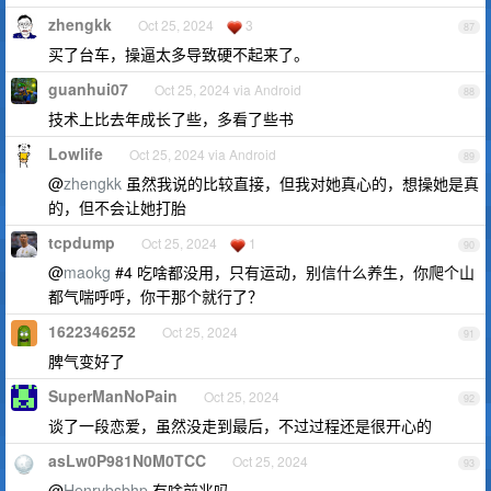
zhengkk
Oct 25, 2024
3
87
买了台车，操逼太多导致硬不起来了。
guanhui07
Oct 25, 2024 via Android
88
技术上比去年成长了些，多看了些书
Lowlife
Oct 25, 2024 via Android
89
@
zhengkk
虽然我说的比较直接，但我对她真心的，想操她是真
的，但不会让她打胎
tcpdump
Oct 25, 2024
1
90
@
maokg
#4 吃啥都没用，只有运动，别信什么养生，你爬个山
都气喘呼呼，你干那个就行了？
1622346252
Oct 25, 2024
91
脾气变好了
SuperManNoPain
Oct 25, 2024
92
谈了一段恋爱，虽然没走到最后，不过过程还是很开心的
asLw0P981N0M0TCC
Oct 25, 2024
93
@
Henrybsbhp
有啥前兆吗。。