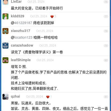
LieEar
Oct 25, 2024
76
最大的变化是，已经着手开始转行
kldd529
Oct 25, 2024
5
77
@
461229187
痔疮该割割掉
xiaozhu317
Oct 25, 2024
78
@
location123
咱俩一样哈哈哈
catazshadow
Oct 25, 2024
79
读完了《费曼物理学讲义》第一卷
leafShimple
Oct 25, 2024
80
增驾 D 照.
换了个产品做老板,学了些产品的思维.也解决了些之前没遇到的
问题.
技术上没啥建树和成长.
和媳妇买了房,简单翻新完成了.
qzhai
Oct 25, 2024
1
81
黑猴，玩通关，后劲很大，
袈裟、灵吉、黄眉、四妹、夜叉。细品之后，感觉见了一位一直