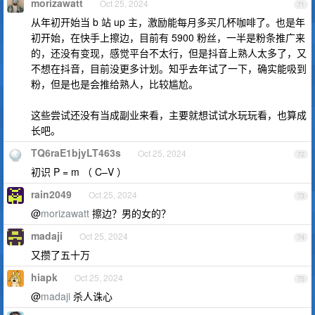
morizawatt
Oct 25, 2024
71
从年初开始当 b 站 up 主，激励能每月多买几杯咖啡了。也是年
初开始，在快手上擦边，目前有 5900 粉丝，一半是粉条推广来
的，还没有变现，感觉平台不太行，但是抖音上熟人太多了，又
不想在抖音，目前没更多计划。知乎去年试了一下，确实能吸到
粉，但是也是会推给熟人，比较尴尬。
这些尝试还没有当成副业来看，主要就想试试水玩玩看，也算成
长吧。
TQ6raE1bjyLT463s
Oct 25, 2024
72
初识 P = m （ C–V ）
rain2049
Oct 25, 2024
73
@
morizawatt
擦边？男的女的？
madaji
Oct 25, 2024
74
又攒了五十万
hiapk
Oct 25, 2024
75
@
madaji
杀人诛心