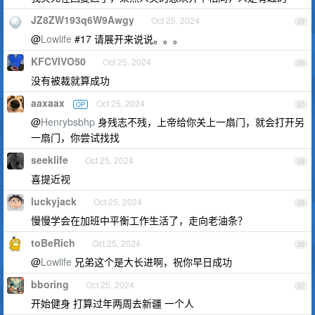
JZ8ZW193q6W9Awgy
Oct 25, 2024
25
@
Lowlife
#17 请展开来说说。。。
KFCVIVO50
Oct 25, 2024
26
没有被裁就算成功
aaxaax
Oct 25, 2024
OP
27
@
Henrybsbhp
身残志不残，上帝给你关上一扇门，就会打开另
一扇门，你尝试找找
seeklife
Oct 25, 2024
28
喜提近视
luckyjack
Oct 25, 2024
29
慢慢学会在加班中平衡工作生活了，走向老油条？
toBeRich
Oct 25, 2024
30
@
Lowlife
兄弟这个是大长进啊，祝你早日成功
bboring
Oct 25, 2024
31
开始健身 打算过年两周去新疆 一个人