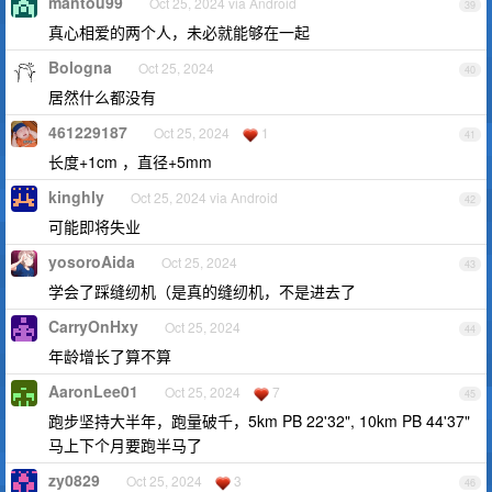
mantou99
Oct 25, 2024 via Android
39
真心相爱的两个人，未必就能够在一起
Bologna
Oct 25, 2024
40
居然什么都没有
461229187
Oct 25, 2024
1
41
长度+1cm ，直径+5mm
kinghly
Oct 25, 2024 via Android
42
可能即将失业
yosoroAida
Oct 25, 2024
43
学会了踩缝纫机（是真的缝纫机，不是进去了
CarryOnHxy
Oct 25, 2024
44
年龄增长了算不算
AaronLee01
Oct 25, 2024
7
45
跑步坚持大半年，跑量破千，5km PB 22'32", 10km PB 44'37"
马上下个月要跑半马了
zy0829
Oct 25, 2024
3
46