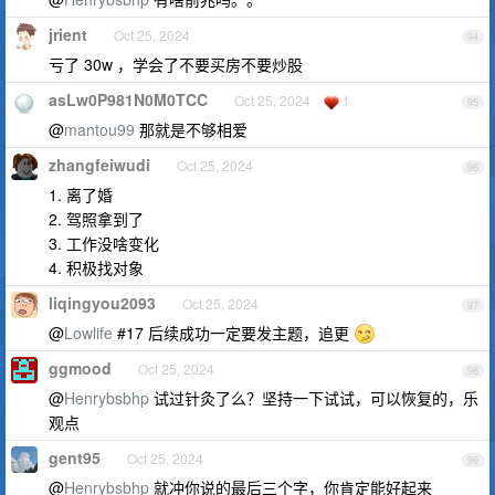
jrient
Oct 25, 2024
94
亏了 30w ，学会了不要买房不要炒股
asLw0P981N0M0TCC
Oct 25, 2024
1
95
@
mantou99
那就是不够相爱
zhangfeiwudi
Oct 25, 2024
96
1. 离了婚
2. 驾照拿到了
3. 工作没啥变化
4. 积极找对象
liqingyou2093
Oct 25, 2024
97
@
Lowlife
#17 后续成功一定要发主题，追更
ggmood
Oct 25, 2024
98
@
Henrybsbhp
试过针灸了么？坚持一下试试，可以恢复的，乐
观点
gent95
Oct 25, 2024
99
@
Henrybsbhp
就冲你说的最后三个字，你肯定能好起来