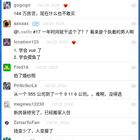
gugogo
Oct 25, 2024
1
32
144 万房贷，现在什么也不敢买
aaxaax
Oct 25, 2024
OP
33
@
Lowlife
#17 一年时间就干这个了？？看来是个执着的男人啊
location123
Oct 25, 2024
1
34
1. 学会 vue 了
2. 学会摸鱼了
Fred18
Oct 25, 2024
35
拍了婚纱照
PrtScScrLk
Oct 25, 2024
36
从一个 955 公司到了一个 9 11 6 公司。。难啊，没得选
magewu1223ll
Oct 25, 2024
37
新房装修完了，已经搬家入住
ZettarYuFan
Oct 25, 2024
38
钱变少了，人变瘦了