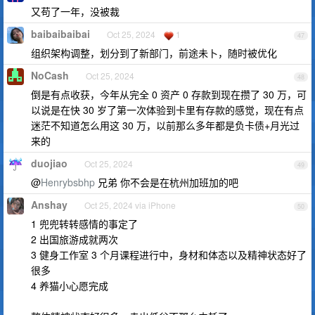
又苟了一年，没被裁
baibaibaibai
Oct 25, 2024
1
47
组织架构调整，划分到了新部门，前途未卜，随时被优化
NoCash
Oct 25, 2024
48
倒是有点收获，今年从完全 0 资产 0 存款到现在攒了 30 万，可
以说是在快 30 岁了第一次体验到卡里有存款的感觉，现在有点
迷茫不知道怎么用这 30 万，以前那么多年都是负卡债+月光过
来的
duojiao
Oct 25, 2024
49
@
Henrybsbhp
兄弟 你不会是在杭州加班加的吧
Anshay
Oct 25, 2024 via iPhone
50
1 兜兜转转感情的事定了
2 出国旅游成就两次
3 健身工作室 3 个月课程进行中，身材和体态以及精神状态好了
很多
4 养猫小心愿完成