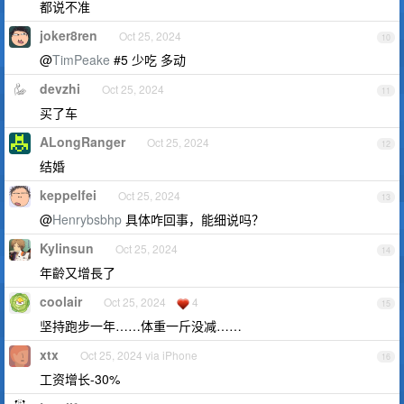
都说不准
joker8ren
Oct 25, 2024
10
@
TimPeake
#5 少吃 多动
devzhi
Oct 25, 2024
11
买了车
ALongRanger
Oct 25, 2024
12
结婚
keppelfei
Oct 25, 2024
13
@
Henrybsbhp
具体咋回事，能细说吗？
Kylinsun
Oct 25, 2024
14
年齡又增長了
coolair
Oct 25, 2024
4
15
坚持跑步一年……体重一斤没减……
xtx
Oct 25, 2024 via iPhone
16
工资增长-30%