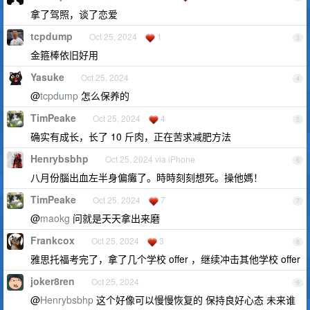
拿了驾照，谈了恋爱
tcpdump
Oct 25, 2024
1
3
金箍棒依旧好用
Yasuke
Oct 25, 2024
4
@
tcpdump
怎么保养的
TimPeake
Oct 25, 2024
4
5
确实有成长，长了 10 斤肉，正在苦求减肥方法
Henrybsbhp
Oct 25, 2024 via iPhone
6
八月份腦出血左半身偏癱了。時時刻刻想死。操他媽！
TimPeake
Oct 25, 2024
7
7
@
maokg
问就是天天拿出来磨
Frankcox
Oct 25, 2024
3
8
雅思托福考完了，拿了几个学校 offer ，继续冲击其他学校 offer
joker8ren
Oct 25, 2024
9
@
Henrybsbhp
这个好像可以慢慢恢复的 保持良好心态 未来谁