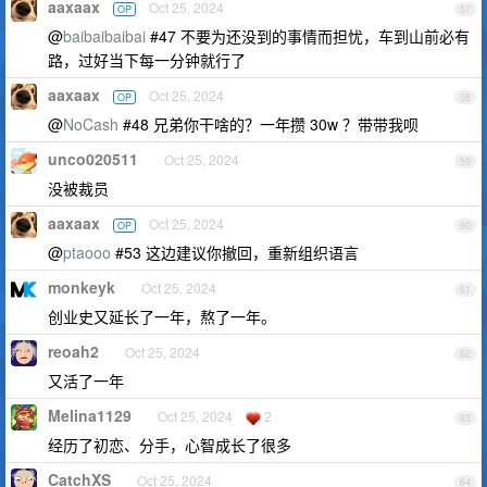
aaxaax
Oct 25, 2024
OP
57
@
baibaibaibai
#47 不要为还没到的事情而担忧，车到山前必有
路，过好当下每一分钟就行了
aaxaax
Oct 25, 2024
OP
58
@
NoCash
#48 兄弟你干啥的？一年攒 30w ？带带我呗
unco020511
Oct 25, 2024
59
没被裁员
aaxaax
Oct 25, 2024
OP
60
@
ptaooo
#53 这边建议你撤回，重新组织语言
monkeyk
Oct 25, 2024
61
创业史又延长了一年，熬了一年。
reoah2
Oct 25, 2024
62
又活了一年
Melina1129
Oct 25, 2024
2
63
经历了初恋、分手，心智成长了很多
CatchXS
Oct 25, 2024
64