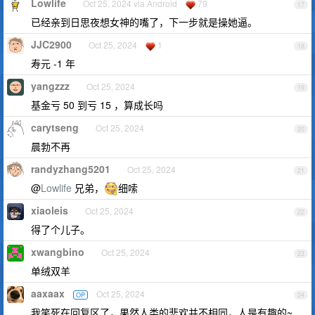
Lowlife
Oct 25, 2024 via Android
79
17
已经亲到日思夜想女神的嘴了，下一步就是操她逼。
JJC2900
Oct 25, 2024
1
18
寿元 -1 年
yangzzz
Oct 25, 2024
19
基金亏 50 到亏 15 ，算成长吗
carytseng
Oct 25, 2024
20
晨勃不再
randyzhang5201
Oct 25, 2024
21
@
Lowlife
兄弟，
细嗦
xiaoleis
Oct 25, 2024
22
得了个儿子。
xwangbino
Oct 25, 2024
23
单绒双羊
aaxaax
Oct 25, 2024
OP
24
我笑死在回复区了，果然人类的悲欢并不相同，人是有趣的~