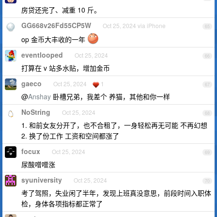
房贷还完了、减重 10 斤。
GG668v26Fd55CP5W
Oct 25, 2024 via iPhone
65
op 金币大丰收的一年
eventlooped
Oct 25, 2024
66
打算在 v 站多水贴，增加金币
gaeco
Oct 25, 2024
1
67
@
Anshay
卧槽兄弟，我差个 养猫，其他和你一样
NoString
Oct 25, 2024
68
1. 和前女友分开了，也不合租了，一身轻松再无可能 不再幻想
2. 换了份工作 工资和空间都涨了
focux
Oct 25, 2024
69
尿酸噌噌涨
syuniversity
Oct 25, 2024
70
考了驾照，失业闲了半年，发现上班真没意思，前段时间入职体
检，身体各项指标都正常了