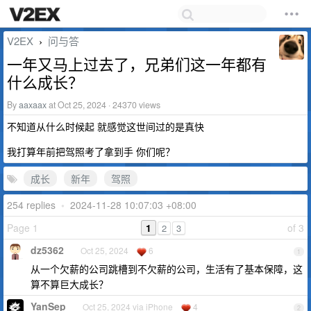
V2EX
问与答
›
一年又马上过去了，兄弟们这一年都有
什么成长？
By
aaxaax
at Oct 25, 2024 · 24370 views
不知道从什么时候起 就感觉这世间过的是真快
我打算年前把驾照考了拿到手 你们呢？
成长
新年
驾照
254 replies
•
2024-11-28 10:07:03 +08:00
Page 1
1
of 3
2
3
dz5362
Oct 25, 2024
6
1
从一个欠薪的公司跳槽到不欠薪的公司，生活有了基本保障，这
算不算巨大成长？
YanSep
Oct 25, 2024 via iPhone
4
2