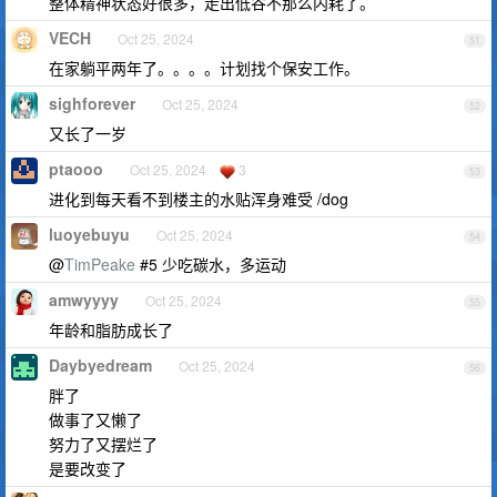
整体精神状态好很多，走出低谷不那么内耗了。
VECH
Oct 25, 2024
51
在家躺平两年了。。。。计划找个保安工作。
sighforever
Oct 25, 2024
52
又长了一岁
ptaooo
Oct 25, 2024
3
53
进化到每天看不到楼主的水贴浑身难受 /dog
luoyebuyu
Oct 25, 2024
54
@
TimPeake
#5 少吃碳水，多运动
amwyyyy
Oct 25, 2024
55
年龄和脂肪成长了
Daybyedream
Oct 25, 2024
56
胖了
做事了又懒了
努力了又摆烂了
是要改变了