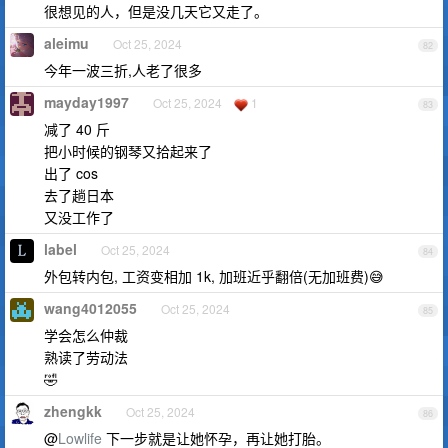
很想见的人，但是没几天它又走了。
aleimu
Oct 25, 2024
82
今年一波三折,人老了很多
mayday1997
Oct 25, 2024
1
83
减了 40 斤
把小时候的钢琴又拾起来了
出了 cos
去了趟日本
又没工作了
label
Oct 25, 2024
84
外包转内包, 工资变相加 1k, 加班近乎翻倍(无加班费)😅
wang4012055
Oct 25, 2024
85
学会怎么仲裁
熟读了劳动法
🤣
zhengkk
Oct 25, 2024
86
@
Lowlife
下一步就是让她怀孕，再让她打胎。