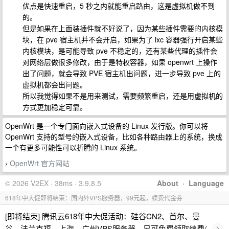
优点是快速重启，5 秒之内就能重启路由，这是虚拟机做不到
的。
但是如果在上面装插件就不好说了，因为某些插件需要的内核模
块，在 pve 宿主机并不会开启，如果为了 lxc 容器强行开启某些
内核模块，是可能导致 pve 不稳定的，还有某些代理的插件会
对网络层做很多修改，由于是特权容器，如果 openwrt 上操作
出了问题，就会导致 PVE 宿主机出问题，进一步导致 pve 上的
虚拟机都会出问题。
所以我觉得如果不是用来测试，需要频繁重启，还是用虚拟机的
方式更加稳定可靠。
OpenWrt 是一个专门面向嵌入式设备的 Linux 发行版。你可以将
OpenWrt 支持的型号的嵌入式设备，比如各种路由器上的系统，换成
一个有更多可能性可以折腾的 Linux 系统。
OpenWrt 官方网站
›
© 2026 V2EX · 38ms · 3.9.8.5
About
·
Language
618年中大促即将结束：国内外VPS服务器，99元起，续费代金券
[即将结束] 腾讯云618年中大促活动：硅谷CN2、首尔、曼
›
谷、法兰克福、上海、广州VPS服务器，另可免费领取续费/