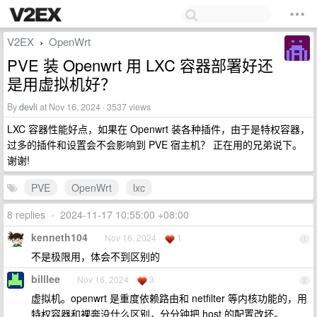
V2EX
OpenWrt
›
PVE 装 Openwrt 用 LXC 容器部署好还
是用虚拟机好？
By
devli
at Nov 16, 2024 · 3537 views
LXC 容器性能好点，如果在 Openwrt 装各种插件，由于是特权容器，
过多的插件和设置会不会影响到 PVE 宿主机？ 正在用的兄弟说下。
谢谢!
PVE
OpenWrt
lxc
8 replies
•
2024-11-17 10:55:00 +08:00
kenneth104
Nov 16, 2024
1
1
不是极限用，体会不到区别的
billlee
Nov 16, 2024
3
2
虚拟机。openwrt 是重度依赖路由和 netfilter 等内核功能的，用
特权容器和裸奔没什么区别，分分钟把 host 的配置改坏。