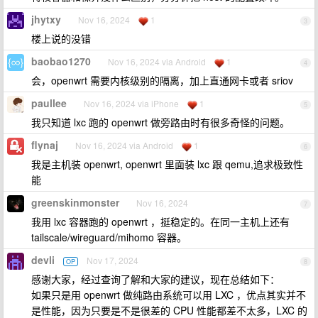
jhytxy
Nov 16, 2024
1
3
楼上说的没错
baobao1270
Nov 16, 2024 via Android
1
4
会，openwrt 需要内核级别的隔离，加上直通网卡或者 sriov
paullee
Nov 16, 2024 via iPhone
1
5
我只知道 lxc 跑的 openwrt 做旁路由时有很多奇怪的问题。
flynaj
Nov 16, 2024 via Android
1
6
我是主机装 openwrt, openwrt 里面装 lxc 跟 qemu,追求极致性
能
greenskinmonster
Nov 16, 2024
7
我用 lxc 容器跑的 openwrt ，挺稳定的。在同一主机上还有
tailscale/wireguard/mihomo 容器。
devli
Nov 17, 2024
OP
8
感谢大家，经过查询了解和大家的建议，现在总结如下：
如果只是用 openwrt 做纯路由系统可以用 LXC ，优点其实并不
是性能，因为只要是不是很差的 CPU 性能都差不太多，LXC 的