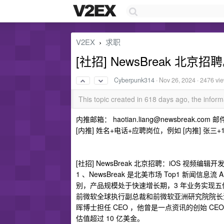
V2EX
求职
›
[社招] NewsBreak 北京
Cyberpunk314
·
Nov 26, 2024
· 2476 vi
This topic created in 618 days ago, the info
内推邮箱：
haotian.liang@newsbreak.com
邮
[内推] 姓名+电话+应聘岗位，例如 [内推] 张三+1
[社招] NewsBreak 北京招聘：iOS 视频编辑
1 、NewsBreak 是北美市场 Top1 新闻信
别，产品规模处于快速增长期，3 年业务实现五
前微软全球执行副总裁和前微软亚洲研究院院长沈向洋
晖博士担任 CEO ，他曾是一点资讯的创始 CEO 和雅
估值超过 10 亿美金。