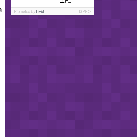
工具。
前
Promoted by
Livid
PRO