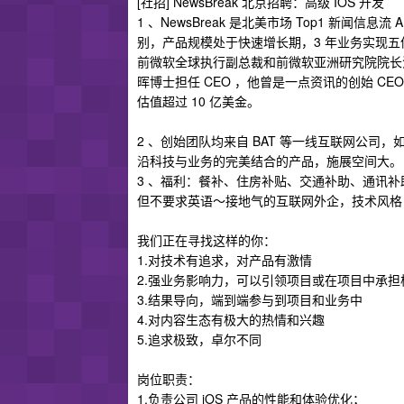
[社招] NewsBreak 北京招聘：高级 IOS 开发
1 、NewsBreak 是北美市场 Top1 新闻信
别，产品规模处于快速增长期，3 年业务实现五
前微软全球执行副总裁和前微软亚洲研究院院长沈向洋
晖博士担任 CEO ，他曾是一点资讯的创始 CEO 和雅
估值超过 10 亿美金。
2 、创始团队均来自 BAT 等一线互联网公司，
沿科技与业务的完美结合的产品，施展空间大。
3 、福利：餐补、住房补贴、交通补助、通讯补
但不要求英语～接地气的互联网外企，技术风格
我们正在寻找这样的你：
1.对技术有追求，对产品有激情
2.强业务影响力，可以引领项目或在项目中承担
3.结果导向，端到端参与到项目和业务中
4.对内容生态有极大的热情和兴趣
5.追求极致，卓尔不同
岗位职责：
1.负责公司 iOS 产品的性能和体验优化；