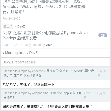
[深圳公司招聘] 深圳小而美公司招人啦， iOS，
Android， Web，运营，产品，项目经理都要都
要，赶紧来！
Feb 20, 2025
酷工作
•
DevZ
[北京][远程] 北京创业公司招聘远程 Python / Java
28
/Nodejs 后端开发者
Aug 8, 2024 • Lastly replied by
vdzh
More topics by DevZ
»
DevZ's recent replies
Replied to a topic by 2freeme
[寻找 n 位“创始疯子”] AI 驱动×副业合
1 月 15
›
日
伙，用“死了吗”逻辑快速抢钱
哈哈哈哈，笑死了，我继续蹲一下
Replied to a topic by wyqpadding
iOS 个人 App 开发还有
2025 年 12 月 30
›
日
市场吗？
国内是没戏了，出海有机会，但是要深入挖掘出需求太难了。