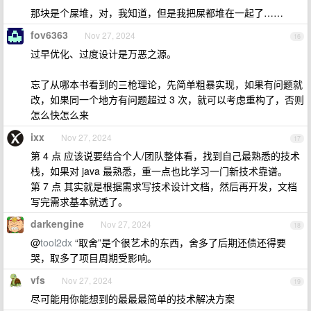
那块是个屎堆，对，我知道，但是我把屎都堆在一起了……
fov6363
Nov 27, 2024
16
过早优化、过度设计是万恶之源。
忘了从哪本书看到的三枪理论，先简单粗暴实现，如果有问题就
改，如果同一个地方有问题超过 3 次，就可以考虑重构了，否则
怎么快怎么来
ixx
Nov 27, 2024
17
第 4 点 应该说要结合个人/团队整体看，找到自己最熟悉的技术
栈，如果对 java 最熟悉，重一点也比学习一门新技术靠谱。
第 7 点 其实就是根据需求写技术设计文档，然后再开发，文档
写完需求基本就透了。
darkengine
Nov 27, 2024
18
@
tool2dx
“取舍”是个很艺术的东西，舍多了后期还债还得要
哭，取多了项目周期受影响。
vfs
Nov 27, 2024
19
尽可能用你能想到的最最最简单的技术解决方案