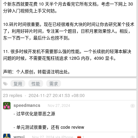
个新东西就要花费 10 天半个月去看完它所有文档，考虑一下网上 30
分钟入门视频先上手又何妨。
10.碎片时间很重要。现在已经很难有大块的时间让你去研究某个技术
了，利用好碎片时间，专注某一个题目，日积月累效果惊人。相反，
东一下西一下，最后什么也捞不到。
11. 很多时候开发机不需要那么强的性能。一个长续航的轻薄本解决
问题的时候，不需要花冤枉钱追求 128G 内存，4090 显卡。
声明：个人原创，转载请注明出处。
复用
性能
需求
23 replies
•
2024-11-27 20:41:53 +08:00
speedmancs
Nov 27, 2024
1
- 过早优化是罪恶之源
- 单元测试很重要，还有 code review
wmui
Nov 27, 2024 via iPhone
1
2