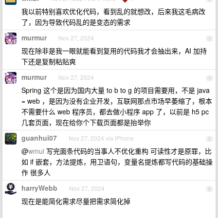
我以前特别喜欢优化代码，看到乱的就想改，后来我这毛病改
了，因为导致代码乱的是变态的需求
murmur
Nov 27, 2024
3
现在除非是我一眼就能看到复用的代码我才会抽出来，AI 加持
下还是复制粘贴爽
murmur
Nov 27, 2024
4
Spring 这个是因为国内大量 to b to g 的项目需要用，不是 java
= web ，是因为没有企业开发，互联网那点市场早萎缩了，根本
不需要什么 web 程序员，都去做小程序 app 了，以前是 h5 pc
几套页面，现在给你个下载页面都是抬举你
guanhui07
Nov 27, 2024 via iPhone
5
@
wmui
写完面条代码的当事人不优化重构 可读性才是原罪，比
如 if 嵌套，方法提炼，用卫语句，变量名提炼都写代码的基础操
作 很多人
harryWebb
Nov 27, 2024
6
现在是能简化需求尽量把需求简化掉