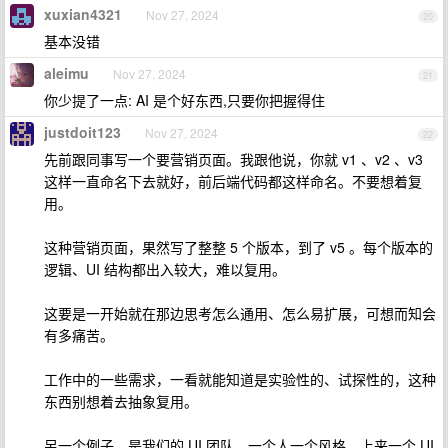
xuxian4321
Nov 27, 2024
20
基本没错
aleimu
Nov 27, 2024
21
你少提了一点: AI 是个好东西,只要你把握得住
justdoit123
Nov 27, 2024
22
先前跟同事写一个要营销页面。我跟他说，你就 v1 、v2 、v3
这样一直命名下去就好，前后端代码都这样命名。不要想着复
用。
这种营销页面，果然写了整整 5 个版本，到了 v5 。每个版本的
逻辑、UI 结构都出入较大，难以复用。
这要是一开始就在那边思考怎么通用、怎么易扩展，可想而知会
有多痛苦。
工作中的一些需求，一看就能知道是实验性的、试探性的，这种
东西别想着去抽象复用。
另一个例子，是我们的 UI 团队。一个人一个风格，上来一个 UI