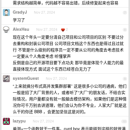
需求结构越简单，代码越不容易出错，后续修复起来也容易
GradyJ
Nov 27, 2024
7
学习了
AlexHsu
Nov 27, 2024
2
8
现在这个年头一定要分清自己项目和公司项目的区别 不要过分
去重构和封装公司项目 公司项目文档这个东西也是得过且过就
行 不管是什么级别的程序员一定不要从公司的角度去考虑技术
一定要从个人角度考虑 听懂掌声
反倒是自己的开源项目要下点功夫 那毕竟是体现个人能力的最
直接体现方式 面试这个东西已经苍白无力了
systemGuest
Nov 27, 2024
9
“上来就搞分布式高并发集群部署” 这是很多小公司的通病，他们
一般是招了大厂背景的人，或者听了“大厂”的朋友话，不结合实
际情况，用户量都没有就一股脑去模仿架构，如果他们是这种情
况你可千万别去讲道理，他们会认为你不专业，人家大厂就是这
么干的你还 BBB ，会更加坚信这是对的。
lazypu
Nov 27, 2024
10
单测+一个函数就干一件事。curd boy 表示能碰到这样的就很满