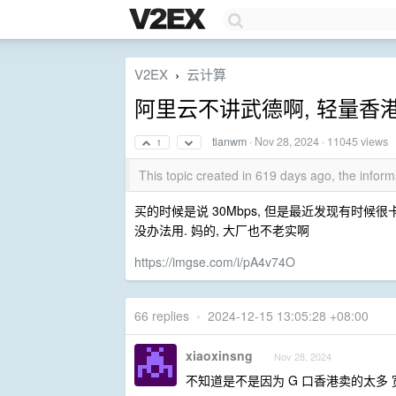
V2EX
云计算
›
阿里云不讲武德啊, 轻量香港
tianwm
·
Nov 28, 2024
· 11045 views
1
This topic created in 619 days ago, the info
买的时候是说 30Mbps, 但是最近发现有时
没办法用. 妈的, 大厂也不老实啊
https://imgse.com/i/pA4v74O
66 replies
•
2024-12-15 13:05:28 +08:00
xiaoxinsng
Nov 28, 2024
不知道是不是因为 G 口香港卖的太多