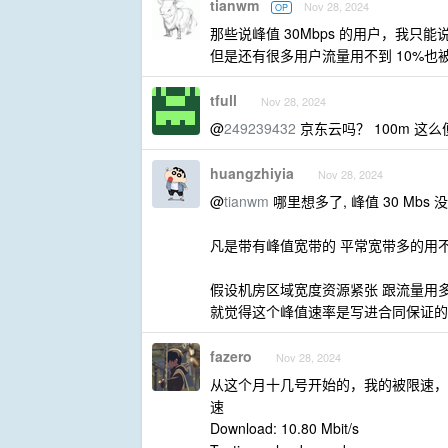
tianwm
Nov 28, 2024
OP
那些说峰值 30Mbps 的用户，我
但是还有很多用户流量用不到 10%也被
tfull
Nov 28, 2024
@
249239432
京东云吗？ 100m 这
huangzhiyia
Nov 28, 2024
@
tianwm
哪里想多了, 峰值 30 M
凡是带有峰值宽带的 平常宽带多的用
假设机房区域宽度资源紧张 跟流量用
就觉得这个峰值速率是写进合同保证的
fazero
Nov 28, 2024
从这个月十几号开始的，我的被限速，
速
Download: 10.80 Mbit/s