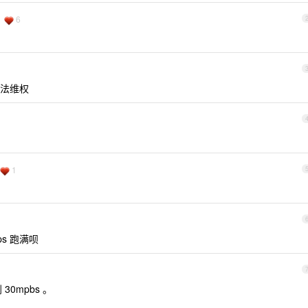
6
法维权
1
ps 跑满呗
30mpbs 。