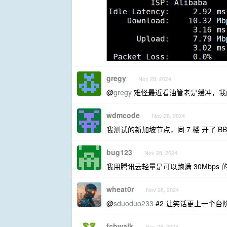
gregy
Nov 28, 2024
@
gregy
难怪最近看油管老是缓冲，我
wdmcode
Nov 28, 2024
我测试的新加坡节点，同 7 楼 开了 BB
bug123
Nov 28, 2024
我用腾讯云轻量是可以跑满 30Mbps 
wheat0r
Nov 28, 2024
@
sduoduo233
#2 让笑话更上一个台
fcbwalk
Nov 28, 2024