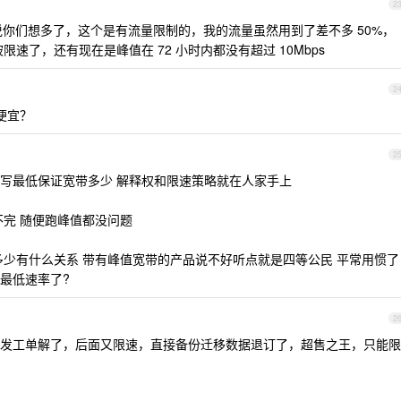
2
只能说你们想多了，这个是有流量限制的，我的流量虽然用到了差不多 50%，
限速了，还有现在是峰值在 72 小时内都没有超过 10Mbps
2
么便宜？
2
bs 没写最低保证宽带多少 解释权和限速策略就在人家手上
不完 随便跑峰值都没问题
多少有什么关系 带有峰值宽带的产品说不好听点就是四等公民 平常用惯了
最低速率了?
2
发工单解了，后面又限速，直接备份迁移数据退订了，超售之王，只能限