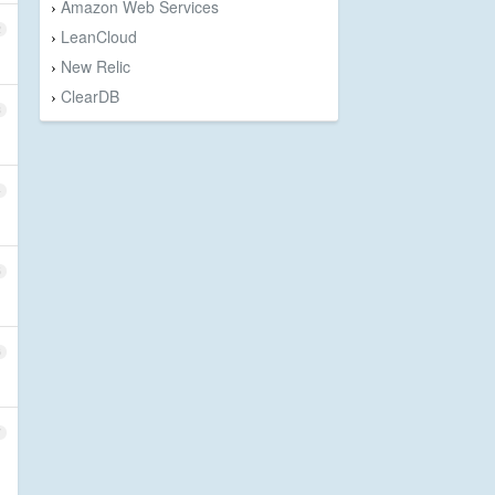
Amazon Web Services
›
2
LeanCloud
›
New Relic
›
ClearDB
›
3
4
5
6
7