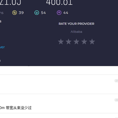
2
2
00m 带宽从来没少过