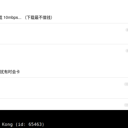
0mbps... （下载最不值钱）
扰有时会卡
1
1