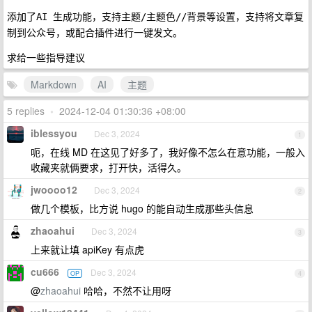
添加了
，支持
等设置，支持将文章复
AI 生成功能
主题/主题色//背景
制到公众号，或配合插件进行一键发文。
求给一些指导建议
Markdown
AI
主题
5 replies
•
2024-12-04 01:30:36 +08:00
iblessyou
Dec 3, 2024
1
呃，在线 MD 在这见了好多了，我好像不怎么在意功能，一般入
收藏夹就俩要求，打开快，活得久。
jwoooo12
Dec 3, 2024
2
做几个模板，比方说 hugo 的能自动生成那些头信息
zhaoahui
Dec 3, 2024
3
上来就让填 apiKey 有点虎
cu666
Dec 3, 2024
OP
4
@
zhaoahui
哈哈，不然不让用呀