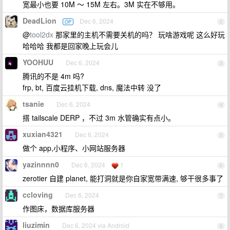
宽最小也要 10M ～ 15M 左右。3M 实在不够用。
DeadLion
Dec 6, 2024
OP
2
@
tool2dx
那家里的主机不需要关机的吗？ 玩啥游戏呢 这么好玩
哈哈哈 我都是回家晚上玩会儿
YOOHUU
Dec 6, 2024
3
腾讯的不是 4m 吗?
frp, bt, 百度云挂机下载, dns, 魔法中转 没了
tsanie
Dec 6, 2024
4
搭 tailscale DERP ，不过 3m 水管确实有点小。
xuxian4321
Dec 6, 2024
5
做个 app,小程序、小网站服务器
yazinnnn0
Dec 6, 2024
1
6
zerotier 自建 planet, 能打洞就是你自家宽带满速, 够干很多事了
ccloving
Dec 6, 2024
7
作图床，数据库服务器
liuzimin
Dec 6, 2024 via Android
8