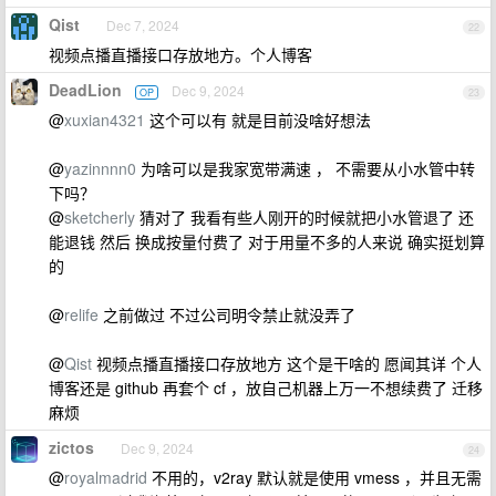
Qist
Dec 7, 2024
22
视频点播直播接口存放地方。个人博客
DeadLion
Dec 9, 2024
OP
23
@
xuxian4321
这个可以有 就是目前没啥好想法
@
yazinnnn0
为啥可以是我家宽带满速 ， 不需要从小水管中转
下吗？
@
sketcherly
猜对了 我看有些人刚开的时候就把小水管退了 还
能退钱 然后 换成按量付费了 对于用量不多的人来说 确实挺划算
的
@
relife
之前做过 不过公司明令禁止就没弄了
@
Qist
视频点播直播接口存放地方 这个是干啥的 愿闻其详 个人
博客还是 github 再套个 cf ，放自己机器上万一不想续费了 迁移
麻烦
zictos
Dec 9, 2024
24
@
royalmadrid
不用的，v2ray 默认就是使用 vmess ，并且无需