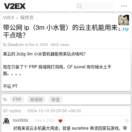
V2EX
程序员
›
带公网 ip（3m 小水管）的云主机能用来
1.7
干点啥？
By
DeadLion
at Dec 6, 2024 · 4605 views
某云的 2c2g 3m 小水管机器能用来玩点啥吗？
现在只装了个 FRP 局域网打洞用，CF tunnel 有时候水土不
服。。。。
不玩 PT
FRP
局域网
穿透
25 replies
•
2024-12-10 20:29:38 +08:00
tool2dx
Dec 6, 2024
1
1
对我来说云主机最大用途，就是 sunshine 串流回家玩游戏，带