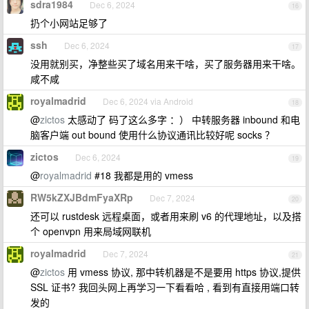
sdra1984
Dec 6, 2024
16
扔个小网站足够了
ssh
Dec 6, 2024
17
没用就别买，净整些买了域名用来干啥，买了服务器用来干啥。
咸不咸
royalmadrid
Dec 6, 2024 via Android
18
@
zictos
太感动了 码了这么多字 ：） 中转服务器 inbound 和电
脑客户端 out bound 使用什么协议通讯比较好呢 socks ？
zictos
Dec 6, 2024
19
@
royalmadrid
#18 我都是用的 vmess
RW5kZXJBdmFyaXRp
Dec 7, 2024
20
还可以 rustdesk 远程桌面，或者用来刷 v6 的代理地址，以及搭
个 openvpn 用来局域网联机
royalmadrid
Dec 7, 2024
21
@
zictos
用 vmess 协议, 那中转机器是不是要用 https 协议,提供
SSL 证书? 我回头网上再学习一下看看哈 , 看到有直接用端口转
发的