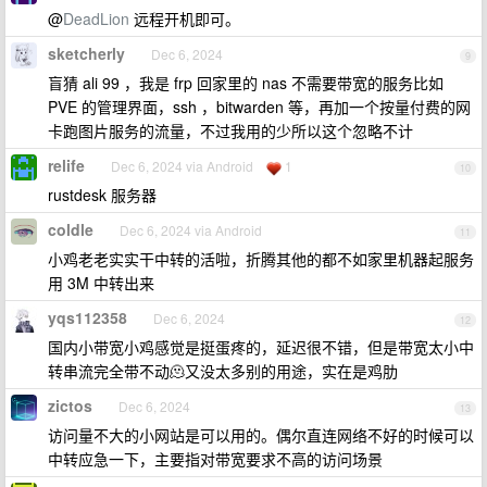
@
DeadLion
远程开机即可。
sketcherly
Dec 6, 2024
9
盲猜 ali 99 ，我是 frp 回家里的 nas 不需要带宽的服务比如
PVE 的管理界面，ssh ，bitwarden 等，再加一个按量付费的网
卡跑图片服务的流量，不过我用的少所以这个忽略不计
relife
Dec 6, 2024 via Android
1
10
rustdesk 服务器
coldle
Dec 6, 2024 via Android
11
小鸡老老实实干中转的活啦，折腾其他的都不如家里机器起服务
用 3M 中转出来
yqs112358
Dec 6, 2024
12
国内小带宽小鸡感觉是挺蛋疼的，延迟很不错，但是带宽太小中
转串流完全带不动🫠又没太多别的用途，实在是鸡肋
zictos
Dec 6, 2024
13
访问量不大的小网站是可以用的。偶尔直连网络不好的时候可以
中转应急一下，主要指对带宽要求不高的访问场景