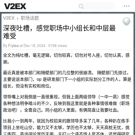
V2EX
职场话题
›
深夜吐槽，感觉职场中小组长和中层最
难受
By
Frytea
at Dec 18, 2024 · 5768 views
全文为纯吐槽，毫无逻辑，切勿较真，切勿对号入座，切勿认真，感
谢。
最近真是被本部门和隔壁部门的几位整的很崩溃。 隔壁部门先掠过，
主要说说本部门，op 是研发部门下一小组的实际划分工作的人，算是
组长，但没有实权和岗位。
领导嘴上对我倒是一直很重视，但我上面两级领导（一中一高）感觉
各种想法明争暗斗的不少，反映到我这里就是各种事情很难做（职场
政治吧），全靠自己。同小组的人里面，有俩简直让我要吐血。
比我小一到两年，就因为校招来的跟领导多呆了几年，各种趴在练手
项目上坐吃山空，能力又不太够，学历也不太够，天天高枕无忧，挑
三拣四，高谈阔论学历无用，主打一个语不惊人死不休。还觉得研究