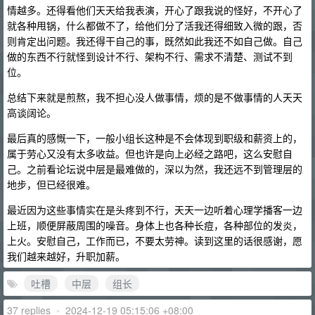
情越多。还得看他们天天给我表演，开心了跟我说的怪好，不开心了
就各种甩锅，什么都做不了，给他们分了活我还得细致入微的跟，否
则肯定出问题。我还得干自己的事，既然如此我还不如自己做。自己
做的东西不行就怪到设计不行、架构不行、需求不清楚、测试不到
位。
总结下来就是煎熬，我不担心没人做事情，烦的是不做事情的人天天
高谈阔论。
最后真的感慨一下，一般小组长这种是不会体现到职级和薪资上的，
属于劳心又没有太多收益。但也许是向上必经之路吧，这么安慰自
己。之前看论坛说中层是最难做的，深以为然，我还远不到管理层的
地步，但已经很难。
最近因为这些事情实在是头疼到不行，天天一边听着心理学播客一边
上班，顺便屏蔽周围的噪音。身体上也各种长痘，各种部位的发炎，
上火。安慰自己，工作而已，不要太劳神。读到这里的话很感谢，愿
我们越来越好，升职加薪。
吐槽
中层
组长
37 replies
•
2024-12-19 05:15:06 +08:00