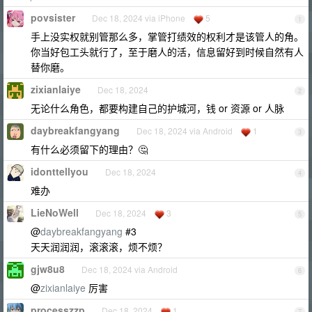
povsister
Dec 18, 2024 via iPhone
5
1
手上没实权就别管那么多，掌管打绩效的权利才是该管人的角。
你当好包工头就行了，至于磨人的活，信息留好到时候自然有人
替你磨。
zixianlaiye
Dec 18, 2024
2
无论什么角色，都要构建自己的护城河，钱 or 资源 or 人脉
daybreakfangyang
Dec 18, 2024 via Android
1
3
有什么必须留下的理由？🤔
idonttellyou
Dec 18, 2024
4
难办
LieNoWell
Dec 18, 2024
3
5
@
daybreakfangyang
#3
天天润润润，滚滚滚，烦不烦？
gjw8u8
Dec 18, 2024 via Android
6
@
zixianlaiye
厉害
processzzp
Dec 18, 2024
1
7