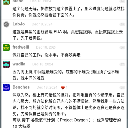
stabc
Dec 18, 2024
24
这个问题无解，把你放到这个位置上了，那么进度问题就必然找
你负责，你就必然要看管下面的人。
LabJo
Dec 18, 2024
25
这就是典型的虚线管理 PUA 啊。真想提拔你，直接就提拔上去
了，先干着再说。
fredweili
Dec 18, 2024
26
做好自己的工作，涨本事，不喜欢再走
wudila
Dec 18, 2024
27
因为向上爬 中间是最难受的。底部的不难受 到山顶了也不难
受，就中间的难受
Benches
Dec 18, 2024
1
28
深以为然，楼上有句话说的挺好，把鸡毛当真的令箭来用，自己
内心强大，想办法化解自己内心的不满情绪。然后找到一些方法
论，找不到的就交给时间呗，不管整体上是劣驱逐良还是良驱逐
劣，先确保自己是优秀的那个。
可以 搜下 谷歌氧气计划（ Project Oxygen ）：优秀管理者的
10 大特质