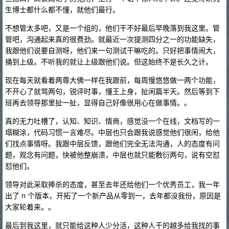
生博士都什么都不懂，就他们最行。
不想管太多吧，又是一个组的，他们干不好最后早晚落到我这里。管
管吧，沟通起来真的很费劲。就最近一次提测四分之一的功能缺失，
我跟他们说要自测呀，他们来一句测试干嘛吃的。只好把事情闹大，
捅到上级。不听我的就让上级跟他们说。但这始终不是长久之计。
现在每天就看着两尊大佛一样在我跟前，每周慢悠悠做一两个功能，
不开心了就骂两句，锐评时事，懂王上身，扯闲篇半天。然后等到下
班再去领导那里扯一扯，显得自己好像很用心在做事情。。
真的无力吐槽了，认知、知识、情商，感觉没一个在线，文档写的一
塌糊涂，代码习惯一言难尽。中层也只会跟我说感觉他们很闲，给他
们找点事情呀。我跟中层反馈，跟他们完全无法沟通，人的态度有问
题，观念有问题，快被他整崩溃，中层也就只能敷衍两句，说有空怼
怼他们。
领导对此采取捧杀的态度，甚至去年还给他们一个优秀员工，我一年
出了 n 个版本，开拓了一个新产品从零到一，去年都没我份，原因是
大家轮着来。。
最后到我这里，就只能给这种人少分活，这种人干的越多给我找的事