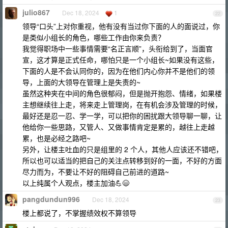
julio867
Dec 18, 2024
1
22
领导“口头”上对你重视，他有没有当过你下面的人的面说过，你
是类似小组长的角色，哪些工作由你来负责？
我觉得职场中一些事情需要“名正言顺”，头衔给到了，当面官
宣，这才算是正式任命，哪怕只是一个小组长~如果没有这些，
下面的人是不会认同你的，因为在他们内心你并不是他们的领
导，上面的大领导在管理上是失责的~
虽然这种夹在中间的角色很郁闷，但是抛开抱怨、情绪，如果楼
主想继续往上走，将来走上管理岗，在有机会涉及管理的时候，
最好还是忍一忍、学一学，可以把你的困扰跟大领导聊一聊，让
他给你一些思路，又管人、又做事情肯定是累的，越往上走越
累，也是必经之路吧~
另外，让楼主吐血的只是组里的 2 个人，其他人应该还不错吧，
所以也可以适当的把自己的关注点转移到好的一面，不好的方面
尽力而为，不要让不好的阻碍自己前进的道路~
以上纯属个人观点，楼主加油💪😄
pangdundun996
Dec 18, 2024
23
楼上都说了，不掌握绩效权不算领导