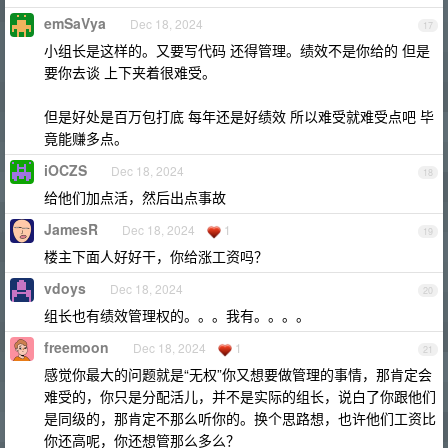
emSaVya
Dec 18, 2024
17
小组长是这样的。又要写代码 还得管理。绩效不是你给的 但是
要你去谈 上下夹着很难受。
但是好处是百万包打底 每年还是好绩效 所以难受就难受点吧 毕
竟能赚多点。
iOCZS
Dec 18, 2024
18
给他们加点活，然后出点事故
JamesR
Dec 18, 2024
1
19
楼主下面人好好干，你给涨工资吗？
vdoys
Dec 18, 2024
20
组长也有绩效管理权的。。。我有。。。。
freemoon
Dec 18, 2024
1
21
感觉你最大的问题就是“无权”你又想要做管理的事情，那肯定会
难受的，你只是分配活儿，并不是实际的组长，说白了你跟他们
是同级的，那肯定不那么听你的。换个思路想，也许他们工资比
你还高呢，你还想管那么多么？