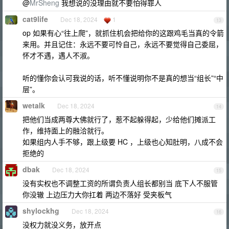
@
MrSheng
我想说的没理由就不要怕得罪人
cat9life
Dec 18, 2024
1
13
op 如果有心“往上爬”，就抓住机会把给你的这跟鸡毛当真的令箭
来用。并且记住：永远不要可怜自己，永远不要觉得自己委屈，
怀才不遇，遇人不淑。
听的懂你会认可我说的话，听不懂说明你不是真的想当“组长”“中
层”。
wetalk
Dec 18, 2024
14
把他们当成两尊大佛就行了，惹不起躲得起，少给他们摊派工
作，维持面上的融洽就行。
如果组内人手不够，跟上级要 HC ，上级也心知肚明，八成不会
拒绝的
dbak
Dec 18, 2024
15
没有实权也不调整工资的所谓负责人组长都别当 底下人不服管
你没辙 上边压力大你扛着 两边不落好 受夹板气
shylockhg
Dec 18, 2024
16
没权力就没义务，放开点