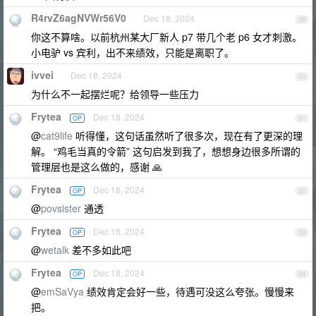
R4rvZ6agNVWr56V0
Dec 18, 2024
29
你这不算啥。以前杭州某大厂新人 p7 带几个老 p6 女才刺激。
小电驴 vs 宾利，出不来绩效，只能是离职了。
ivvei
Dec 18, 2024
30
为什么不一起摆烂呢？给领导一些压力
Frytea
Dec 18, 2024
OP
31
@
cat9life
听得懂，这句话虽然听了很多次，现在有了更深的理
解。 “鸡毛当真的令箭” 这句启发到我了，想想身边很多所谓的
管理层也是这么做的，感谢 🙏
Frytea
Dec 18, 2024
OP
32
@
povsister
通透
Frytea
Dec 18, 2024
OP
33
@
wetalk
差不多如此吧
Frytea
Dec 18, 2024
OP
34
@
emSaVya
绩效肯定会好一些，待遇可没这么夸张。慢慢来
把。