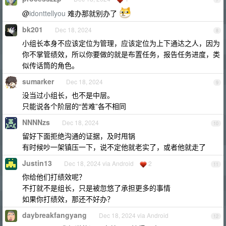
@
idonttellyou
难办那就别办了
bk201
Dec 18, 2024
8
小组长本身不应该定位为管理，应该定位为上下通达之人，因为
你不掌管绩效，所以你要做的就是布置任务，报告任务进度，类
似传话筒的角色。
sumarker
Dec 18, 2024
9
没当过小组长，也不是中层。
只能说各个阶层的“苦难”各不相同
NNNNzs
Dec 18, 2024
10
留好下面拒绝沟通的证据，及时甩锅
有时候吵一架镇压一下，说不定他就老实了，或者他就走了
Justin13
Dec 18, 2024 via Android
2
11
你给他们打绩效呢？
不打就不是组长，只是被忽悠了承担更多的事情
如果你打绩效，那还不好办？
daybreakfangyang
Dec 18, 2024 via Android
12