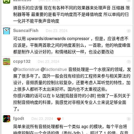
5
搞音乐的应该懂 现在有各种不同的效果器来处理声音 压缩器 限
制器等等 最重要的是看平均响度而不是峰值响度 所以单纯的归
一化并不能平衡声音响度
SuancaiFish
Dec 23, 2024
6
可以用 upwards/downwards compressor ，但是，应该考虑不
应该是，平衡两首歌之间的响度差别么，一首歌，他的响度峰值
都是制作人设计好的，和情绪起伏一样，也没必要改动
ccpp132
Dec 23, 2024
7
@
factionstrue
@
factionstrue
音频处理是一个水很深的领域，发
展了很多年了。国外一般会找有经验的工程师来参与相关算法的
设计，音频质量的控制比较复杂，还要考虑人耳听觉的特性，加
上很多人都听不太出来好坏。国内也不太重视这些。
你感兴趣的话可以在 b 站搜[捣鼓音符的小胖] 他做了一系列关于
控制音频响度的科普，我感觉对非相关专业人士来说足够全面
了。
fgodt
Dec 23, 2024
1
8
简单来说所有音频处理都有一个类似 agc 的模块，每个平台将
响度控制在一个合适的值（类似-3db ），超过了 1 的值，在音