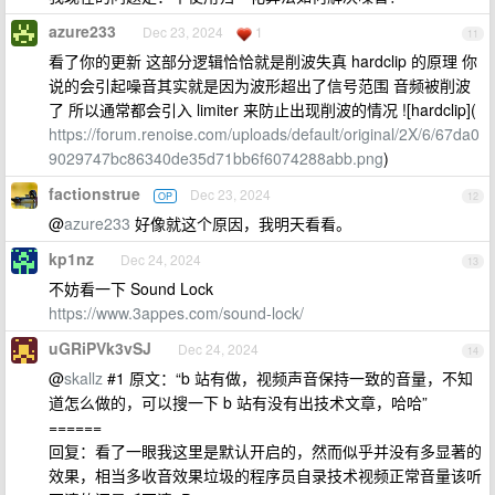
azure233
Dec 23, 2024
1
11
看了你的更新 这部分逻辑恰恰就是削波失真 hardclip 的原理 你
说的会引起噪音其实就是因为波形超出了信号范围 音频被削波
了 所以通常都会引入 limiter 来防止出现削波的情况 ![hardclip](
https://forum.renoise.com/uploads/default/original/2X/6/67da0
9029747bc86340de35d71bb6f6074288abb.png
)
factionstrue
Dec 23, 2024
OP
12
@
azure233
好像就这个原因，我明天看看。
kp1nz
Dec 24, 2024
13
不妨看一下 Sound Lock
https://www.3appes.com/sound-lock/
uGRiPVk3vSJ
Dec 24, 2024
14
@
skallz
#1 原文：“b 站有做，视频声音保持一致的音量，不知
道怎么做的，可以搜一下 b 站有没有出技术文章，哈哈”
======
回复：看了一眼我这里是默认开启的，然而似乎并没有多显著的
效果，相当多收音效果垃圾的程序员自录技术视频正常音量该听