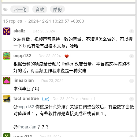
归一化
音效
酷狗
15 replies
•
2024-12-24 10:23:57 +08:00
skallz
Dec 23, 2024
1
b 站有做，视频声音保持一致的音量，不知道怎么做的，可以搜
一下 b 站有没有出技术文章，哈哈
ccpp132
Dec 23, 2024
1
2
根据音频的响度给音频加 limiter 改变音量。平台搞这种搞的不
好的话，对音频工作者来说是一种灾难
linearxian
Dec 23, 2024
3
本科毕业了吗
factionstrue
Dec 23, 2024 via Android
OP
4
@
ccpp132
你这是什么算法？关键在调整音效后，有些数字会绝
对值超过 1 ，有些软件都是直接变成正或者负 1 。
@
linearxian
？？？
azure233
Dec 23, 2024