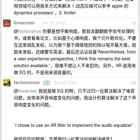
频领域可以用很多方式来解决 1.动态压缩可以参考 apple 的
dynamics processor ，2. limiter
linearxian
Dec 23, 2024
9
@
factionstrue
你要是想平衡响度，那就去翻翻数字信号处理的
书，或者看看论文，比如基于心理响度，做个贝叶斯优化。不要
在这里胡乱发帖，以为做个基于阈值规则的除以电平最大值，就
跑来发帖，还硬要写英语，最后还沾沾自喜“Nevertheless, from
a user experience perspective, I think this remains the best
solution available.”，很难不想让人不来怼你。另外，IIR 是用来
做 EQ 的，不是用来调音量的。
factionstrue
Dec 23, 2024
OP
10
@
linearxian
我就是做 EQ 的啊，只不过归一化算法解决了噪音
问题，会带来声音响度变化的问题，我设计的算法解决了这个声
音响度变化的问题。
`I chose to use an IIR filter to implement the audio equalizer`
我现在的问题是：不使用归一化算法如何解决噪音？