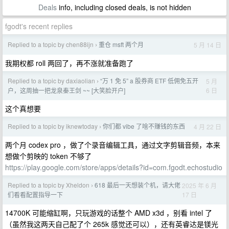
Deals
info, including closed deals, is not hidden
fgodt's recent replies
Replied to a topic by chen88ijn
重仓 msft 两个月
5 月 14 日
›
我期权都 roll 两回了，再不涨就准备跑了
Replied to a topic by daxiaolian
“万 1 免 5” a 股券商 ETF 低佣免五开
5 月
›
6 日
户，这周抽一把龙泉秦王剑 ~~ [大笑脸开户]
这个真想要
Replied to a topic by iknewtoday
你们都 vibe 了啥不赚钱的东西
4 月 22 日
›
两个月 codex pro ，做了个录音编辑工具，通过文字剪辑音频，本来
想做个剪映的 token 不够了
https://play.google.com/store/apps/details?id=com.fgodt.echostudio
Replied to a topic by Xheldon
618 最后一天想装个机，请大佬
2025 年 6 月
›
17 日
们看看配置指导一下
14700K 可能缩缸啊，只玩游戏的话整个 AMD x3d ，别看 intel 了
（虽然我这两天自己配了个 265k 感觉还可以），还有英睿达是镁光