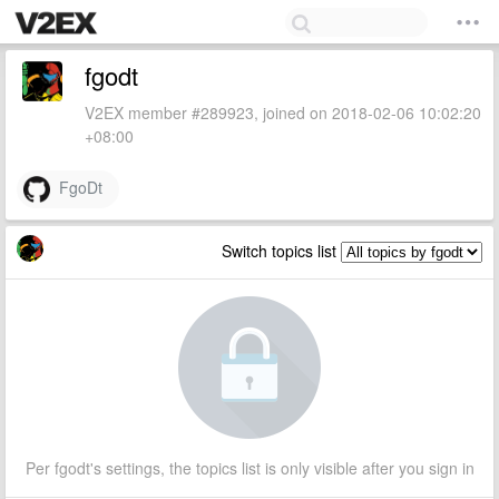
fgodt
V2EX member #289923, joined on 2018-02-06 10:02:20
+08:00
FgoDt
Switch topics list
Per fgodt's settings, the topics list is only visible after you sign in