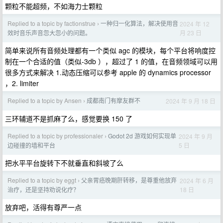
颗粒不能超频，不如海力士颗粒
Replied to a topic by factionstrue
一种归一化算法，解决使用音
2024 年 12
›
月 23 日
效时音乐声音忽大忽小的问题。
简单来说所有音频处理都有一个类似 agc 的模块，每个平台将响度控
制在一个合适的值（类似-3db ），超过了 1 的值，在音频领域可以用
很多方式来解决 1.动态压缩可以参考 apple 的 dynamics processor
，2. limiter
Replied to a topic by Ansen
成都南门有摩友群不
2024 年 9 月 18 日
›
三环辅道不是抓麻了么，感觉要换 150 了
Replied to a topic by professionaler
Godot 2d 游戏如何实现单
2024 年 9 月
›
5 日
边碰撞的墙和平台
把水平平台旋转下不就垂直和斜坡了么
Replied to a topic by eggt
父亲胃癌晚期肝转移，是尊重他放弃
2024 年 6 月
›
18 日
治疗，还是坚持劝说化疗？
放弃吧，活得有尊严一点