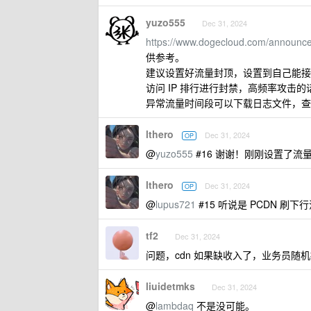
yuzo555
Dec 31, 2024
https://www.dogecloud.com/announc
供参考。
建议设置好流量封顶，设置到自己能接受
访问 IP 排行进行封禁，高频率攻击的话
异常流量时间段可以下载日志文件，查
lthero
Dec 31, 2024
OP
@
yuzo555
#16 谢谢！刚刚设置了
lthero
Dec 31, 2024
OP
@
lupus721
#15 听说是 PCDN 
tf2
Dec 31, 2024
问题，cdn 如果缺收入了，业务员随机挑
liuidetmks
Dec 31, 2024
@
lambdaq
不是没可能。