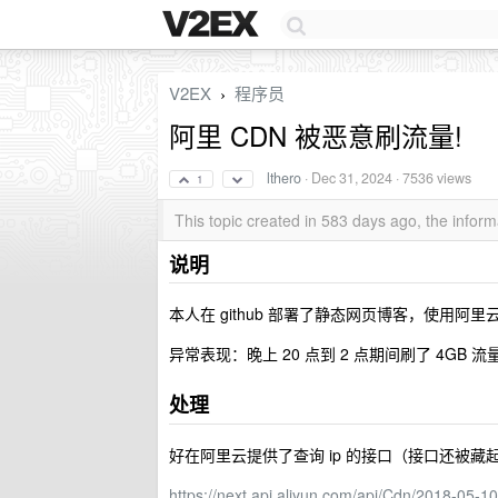
V2EX
程序员
›
阿里 CDN 被恶意刷流量!
lthero
·
Dec 31, 2024
· 7536 views
1
This topic created in 583 days ago, the info
说明
本人在 github 部署了静态网页博客，使用阿里云
异常表现：晚上 20 点到 2 点期间刷了 4G
处理
好在阿里云提供了查询 ip 的接口（接口还被藏
https://next.api.aliyun.com/api/Cdn/2018-05-1