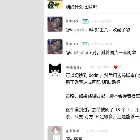
刷的什么 图片吗
lthero
Dec 31, 2024
OP
@
lucasdev
#4 好工具，收藏了🥰
lthero
Dec 31, 2024
OP
@
duzhuo
#5 对，对着图片一直刷🤡
sggggy
2
Dec 31, 2024
可以切换到 dcdn ，然后用边缘脚本自定
用正则表达式匹配 URL 路径。
策略：如果路径匹配，脚本会接着检查
这个遇到过，之前被刷了 18 个 T 
杀，只要 对方 IP 足够多，还是能够
gitdoit
Dec 31, 2024
哼~ 坏蛋