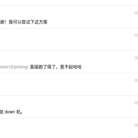
1
；谢谢！我可以尝试下这方案
1
1
.com/r2/pricing/
直接跑了得了，惹不起哈哈
1
1
down 机。
1