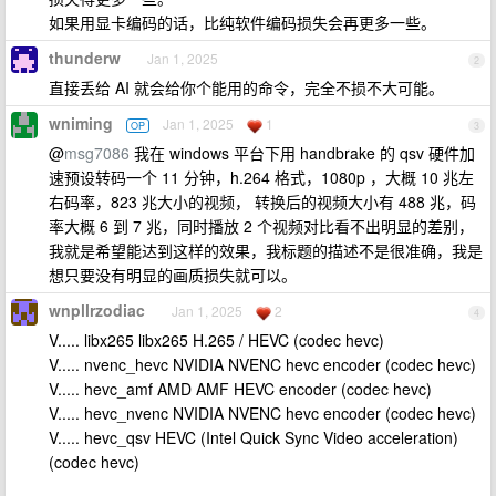
如果用显卡编码的话，比纯软件编码损失会再更多一些。
thunderw
Jan 1, 2025
2
直接丢给 AI 就会给你个能用的命令，完全不损不大可能。
wniming
Jan 1, 2025
1
OP
3
@
msg7086
我在 windows 平台下用 handbrake 的 qsv 硬件加
速预设转码一个 11 分钟，h.264 格式，1080p ，大概 10 兆左
右码率，823 兆大小的视频， 转换后的视频大小有 488 兆，码
率大概 6 到 7 兆，同时播放 2 个视频对比看不出明显的差别，
我就是希望能达到这样的效果，我标题的描述不是很准确，我是
想只要没有明显的画质损失就可以。
wnpllrzodiac
Jan 1, 2025
2
4
V..... libx265 libx265 H.265 / HEVC (codec hevc)
V..... nvenc_hevc NVIDIA NVENC hevc encoder (codec hevc)
V..... hevc_amf AMD AMF HEVC encoder (codec hevc)
V..... hevc_nvenc NVIDIA NVENC hevc encoder (codec hevc)
V..... hevc_qsv HEVC (Intel Quick Sync Video acceleration)
(codec hevc)