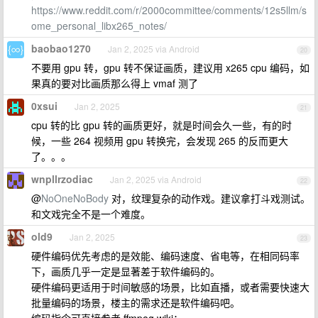
https://www.reddit.com/r/2000committee/comments/12s5llm/s
ome_personal_libx265_notes/
baobao1270
Jan 2, 2025 via Android
20
不要用 gpu 转，gpu 转不保证画质，建议用 x265 cpu 编码，如
果真的要对比画质那么得上 vmaf 测了
0xsui
Jan 2, 2025
21
cpu 转的比 gpu 转的画质更好，就是时间会久一些，有的时
候，一些 264 视频用 gpu 转换完，会发现 265 的反而更大
了。。。
wnpllrzodiac
Jan 2, 2025 via Android
22
@
NoOneNoBody
对，纹理复杂的动作戏。建议拿打斗戏测试。
和文戏完全不是一个难度。
old9
Jan 2, 2025
23
硬件编码优先考虑的是效能、编码速度、省电等，在相同码率
下，画质几乎一定是显著差于软件编码的。
硬件编码更适用于时间敏感的场景，比如直播，或者需要快速大
批量编码的场景，楼主的需求还是软件编码吧。