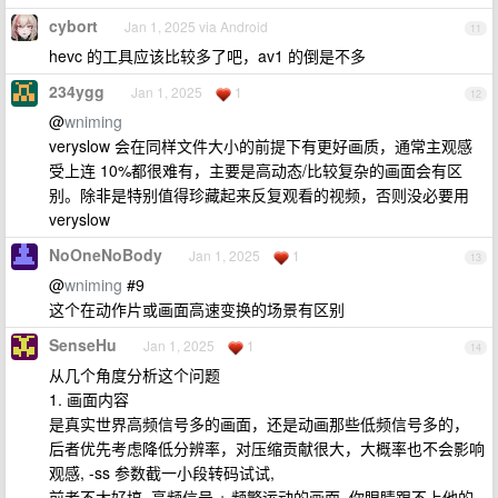
cybort
Jan 1, 2025 via Android
11
hevc 的工具应该比较多了吧，av1 的倒是不多
234ygg
Jan 1, 2025
1
12
@
wniming
veryslow 会在同样文件大小的前提下有更好画质，通常主观感
受上连 10%都很难有，主要是高动态/比较复杂的画面会有区
别。除非是特别值得珍藏起来反复观看的视频，否则没必要用
veryslow
NoOneNoBody
Jan 1, 2025
1
13
@
wniming
#9
这个在动作片或画面高速变换的场景有区别
SenseHu
Jan 1, 2025
1
14
从几个角度分析这个问题
1. 画面内容
是真实世界高频信号多的画面，还是动画那些低频信号多的，
后者优先考虑降低分辨率，对压缩贡献很大，大概率也不会影响
观感, -ss 参数截一小段转码试试,
前者不太好搞, 高频信号 + 频繁运动的画面, 你眼睛跟不上他的