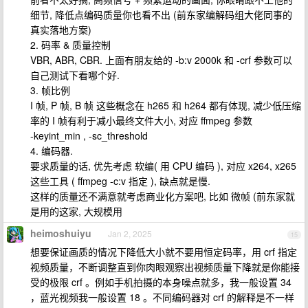
细节, 降低点编码质量你也看不出 (前东家编解码组大佬同事的
真实落地方案)
2. 码率 & 质量控制
VBR, ABR, CBR. 上面有朋友给的 -b:v 2000k 和 -crf 参数可以
自己测试下看哪个好.
3. 帧比例
I 帧, P 帧, B 帧 这些概念在 h265 和 h264 都有体现, 减少低压缩
率的 I 帧有利于减小最终文件大小, 对应 ffmpeg 参数
-keyint_min , -sc_threshold
4. 编码器.
要求质量的话, 优先考虑 软编( 用 CPU 编码 ), 对应 x264, x265
这些工具 ( ffmpeg -c:v 指定 ), 缺点就是慢.
这样的质量还不满意就考虑商业化方案吧, 比如 微帧 (前东家就
是用的这家, 大规模用
heimoshuiyu
Jan 2, 2025
15
想要保证画质的情况下降低大小就不要用恒定码率，用 crf 指定
视频质量，不断调整直到你肉眼观察出视频质量下降就是你能接
受的极限 crf 。例如手机拍摄的本身噪点就多，我一般设置 34
，蓝光视频我一般设置 18 。不同编码器对 crf 的解释是不一样