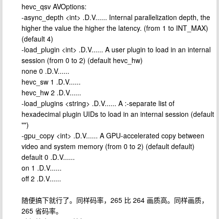
hevc_qsv AVOptions:
-async_depth <int> .D.V...... Internal parallelization depth, the
higher the value the higher the latency. (from 1 to INT_MAX)
(default 4)
-load_plugin <int> .D.V...... A user plugin to load in an internal
session (from 0 to 2) (default hevc_hw)
none 0 .D.V......
hevc_sw 1 .D.V......
hevc_hw 2 .D.V......
-load_plugins <string> .D.V...... A :-separate list of
hexadecimal plugin UIDs to load in an internal session (default
"")
-gpu_copy <int> .D.V...... A GPU-accelerated copy between
video and system memory (from 0 to 2) (default default)
default 0 .D.V......
on 1 .D.V......
off 2 .D.V......
随便搞下就行了。同样码率，265 比 264 画质高。同样画质，
265 省码率。