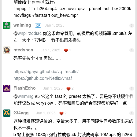
随便给个 preset 就行。
ffmpeg -i in_h264.mp4 -c:v hevc_qsv --preset fast -b:v 2000k -
movflags +faststart out_hevc.mp4
wniming
Jan 1, 2025
OP
5
@
wnpllrzodiac
你这条命令管用，转换后的视频码率 2mbit/s 左
右，大小 177MB ，看不出画质损失
ntedshen
Jan 1, 2025
1
6
码率先拉个 4m 再说。。。
https://rigaya.github.io/vq_results/
https://github.com/Netflix/vmaf
FlashEcho
Jan 1, 2025
2
7
@
wniming
#5 它这个 fast 的 preset 太搞了，要是你不缺硬件性
能建议改成 veryslow ，码率和画质的综合表现都能更好一点
234ygg
Jan 1, 2025
2
8
这种很难客观评价的，变量太多了，用不同硬件同参数压出来的
也不一样。。
b 站上很多 1080p 强行拉成假 4k 封装成码率 10Mbps 的 h264