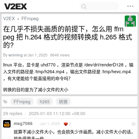
V2EX
FFmpeg
›
在几乎不损失画质的前提下，怎么用 ffm
peg 把 h.264 格式的视频转换成 h.265 格式
的?
By
wniming
at Jan 1, 2025 · 8646 views
linux 平台，显卡是 uhd770 ，渲染节点是 /dev/dri/renderD128 ，输
入文件的路径是 /tmp/h264.mp4 ，输出文件路径是 /tmp/hevc.mp4
，有大佬能给个能直接用的命令吗？
转换的目的是为了减小文件的大小
FFmpeg
h265
转换
29 replies
•
2025-01-03 11:12:00 +08:00
msg7086
Jan 1, 2025
2
1
就算不减小文件大小，也会损失少许画质。减小文件大小的话，
损失得更多一些。