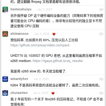
的，建议翻翻 ffmpeg 文档里面都有说得很详细。
heimoshuiyu
Jan 2, 2025
16
另外我怀疑 OP 这个硬件编码设备的能力（同等码率下的视频质
量可能会比 CPU 编码的差），除非有比较现代的独立显卡不然
建议使用 CPU 压制
shimanooo
Jan 2, 2025
1
17
预估码率, 比如原片的 60%, 压完以后人工比较
https://github.com/pixop/video-compare
UHD770 比 1035G7 的 GPU 老吧, 从这里看同画质压缩率不如
x265 medium.
https://rigaya.github.io/vq_results/
我是用 x265 slow 的, 冬天就当取暖了.
wizardyhnr
Jan 2, 2025
18
h264 不是高码率原盘的话就没必要转了，画质二次压缩有损。
chutsetien
Jan 2, 2025
1
19
我 2 年前写的一个关于 libx265 的压码笔记，不知道 OP 会不会
觉得有用：