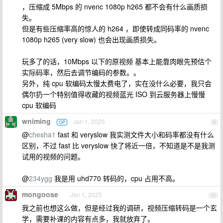
，压缩成 5Mbps 的 nvenc 1080p h265 都不会有什么画质损
失。
但是有些压缩率高的惊人的 h264 ，即使转成同码率的 nvenc
1080p h265 (very slow) 也会出现画质损失。
玩多了的话，10Mbps 以下的原视频 基本上能靠肉眼先预估个
实际码率，然后去调节编码的参数。。
另外，纯 cpu 软编码太慢太费电了，实在没什么必要，我只会
偶尔扔一个特别值得收藏的视频蓝光 ISO 到云服务器上慢慢
cpu 软编码
wniming
Jan 1, 2025
OP
9
@
chesha1
fast 和 veryslow 我实测文件大小和码率都没有什么
区别，不过 fast 比 veryslow 快了将近一倍，不知道是不是我测
试用的视频的问题。
@
234ygg
我是用 uhd770 转码的，cpu 占用不高。
mongoose
Jan 1, 2025
10
我之前也想这么做，但是经过我的调研，视频压缩转码是一个玄
学，需要补课的内容有点多，我就放弃了。