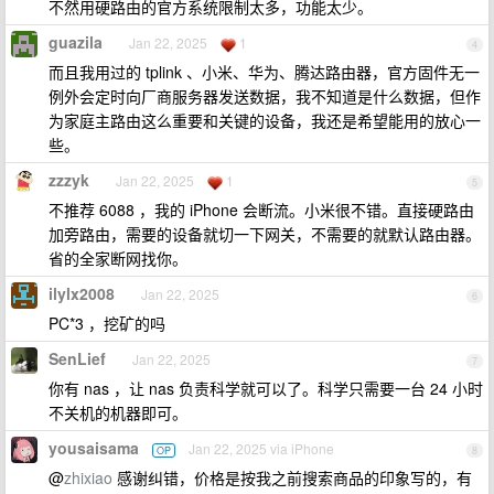
不然用硬路由的官方系统限制太多，功能太少。
guazila
Jan 22, 2025
1
4
而且我用过的 tplink 、小米、华为、腾达路由器，官方固件无一
例外会定时向厂商服务器发送数据，我不知道是什么数据，但作
为家庭主路由这么重要和关键的设备，我还是希望能用的放心一
些。
zzzyk
Jan 22, 2025
1
5
不推荐 6088 ，我的 iPhone 会断流。小米很不错。直接硬路由
加旁路由，需要的设备就切一下网关，不需要的就默认路由器。
省的全家断网找你。
ilylx2008
Jan 22, 2025
6
PC*3 ，挖矿的吗
SenLief
Jan 22, 2025
7
你有 nas ，让 nas 负责科学就可以了。科学只需要一台 24 小时
不关机的机器即可。
yousaisama
Jan 22, 2025 via iPhone
OP
8
@
zhixiao
感谢纠错，价格是按我之前搜索商品的印象写的，有