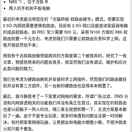
NAS *1 ，位于次卧 B
两人的手机和平板电脑
最初的考虑是沿用现在的「光猫桥接-软路由拨号」模式，但要实现
2.5G 内网就需要更换软路由，目前有 2.5G 网口且能放进家庭弱电箱
的成品软路由，如 R5C 至少需要 500 元，采用 N100 方案的 X86 软
路由则要一千元左右，考虑到我们只需要让软路由负责科学上网，这
笔开销显然划不来；
用现有千兆软路由做旁路网关的方案是第二个被放弃的，研究了一些
文章，预感到将来的问题会很多，很显然我们没有调试、维护和应对
此类问题的精力；
我们也考虑为硬路由刷机并安装科学上网插件，然而我们的路由器目
前并没有第三方固件，买一台新的硬路由也显得本末倒置了。
最后，我冷静思考了一下家里对网络的需求，所谓广告过滤、DNS 分
流和内网穿透相关的功能我们并没有真正在意过，其实现在的软路由
也是以前脑子一热入的坑，隔三差五就想折腾一下，主流方案基本都
玩了一遍。由于不是专业玩家，很多时候遇到问题没法第一时间解
决，有时把家里网络玩崩，让男朋友和电脑大眼瞪小眼，不想冲我发
火就只能干着急。