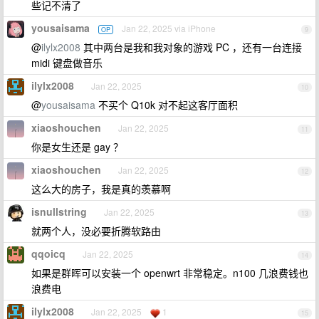
些记不清了
yousaisama
Jan 22, 2025 via iPhone
OP
9
@
ilylx2008
其中两台是我和我对象的游戏 PC ，还有一台连接
midi 键盘做音乐
ilylx2008
Jan 22, 2025
10
@
yousaisama
不买个 Q10k 对不起这客厅面积
xiaoshouchen
Jan 22, 2025
11
你是女生还是 gay ？
xiaoshouchen
Jan 22, 2025
12
这么大的房子，我是真的羡慕啊
isnullstring
Jan 22, 2025
13
就两个人，没必要折腾软路由
qqoicq
Jan 22, 2025
14
如果是群晖可以安装一个 openwrt 非常稳定。n100 几浪费钱也
浪费电
ilylx2008
Jan 22, 2025
1
15