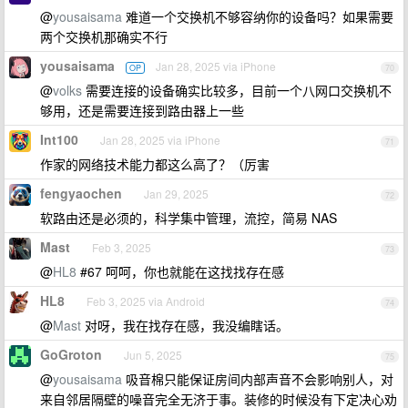
@
yousaisama
难道一个交换机不够容纳你的设备吗？如果需要
两个交换机那确实不行
yousaisama
Jan 28, 2025 via iPhone
OP
70
@
volks
需要连接的设备确实比较多，目前一个八网口交换机不
够用，还是需要连接到路由器上一些
Int100
Jan 28, 2025 via iPhone
71
作家的网络技术能力都这么高了？（厉害
fengyaochen
Jan 29, 2025
72
软路由还是必须的，科学集中管理，流控，简易 NAS
Mast
Feb 3, 2025
73
@
HL8
#67 呵呵，你也就能在这找找存在感
HL8
Feb 3, 2025 via Android
74
@
Mast
对呀，我在找存在感，我没编瞎话。
GoGroton
Jun 5, 2025
75
@
yousaisama
吸音棉只能保证房间内部声音不会影响别人，对
来自邻居隔壁的噪音完全无济于事。装修的时候没有下定决心劝