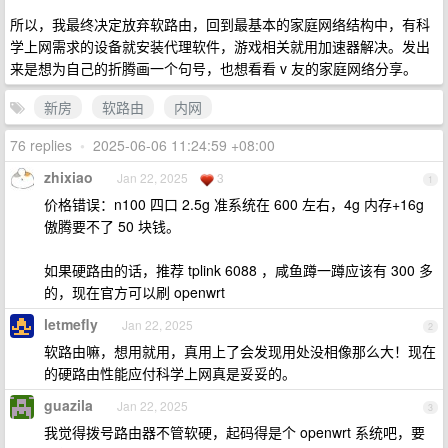
所以，我最终决定放弃软路由，回到最基本的家庭网络结构中，有科
学上网需求的设备就安装代理软件，游戏相关就用加速器解决。发出
来是想为自己的折腾画一个句号，也想看看 v 友的家庭网络分享。
新房
软路由
内网
76 replies
•
2025-06-06 11:24:59 +08:00
zhixiao
Jan 22, 2025
3
1
价格错误：n100 四口 2.5g 准系统在 600 左右，4g 内存+16g
傲腾要不了 50 块钱。
如果硬路由的话，推荐 tplink 6088 ，咸鱼蹲一蹲应该有 300 多
的，现在官方可以刷 openwrt
letmefly
Jan 22, 2025
2
软路由嘛，想用就用，真用上了会发现用处没相像那么大！现在
的硬路由性能应付科学上网真是妥妥的。
guazila
Jan 22, 2025
3
我觉得拨号路由器不管软硬，起码得是个 openwrt 系统吧，要