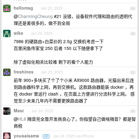
hellomsg
Jan 23, 2025
55
@
CharmingCheung
#21 没错，设备软件代理和路由的透明代
理还是差很多的，做不到全局
wike
Jan 23, 2025
56
7986 的硬路由+白菜价的 2.5g 交换机考虑一下
百里闲鱼传家宝 250 后者 150 以下随便拿下了
除了虚拟化相关比较难 剩下的看个人能力
freshines
Jan 23, 2025
57
前年 900+多块买了个了个小米 AX9000 路由器，光猫出来后连
到路由器科学上网，再到交换机。这款路由器能装 docker ，再
在 docker 里运行 clash ，在页面上方便进行分流科学上网。 感
觉至少未来几年内不需要更换路由器了
Mast
Jan 24, 2025
58
@
HL8
隔音完全靠开发商良心了，你指望自己做啥隔音？都是智
商税
yousaisama
Jan 24, 2025 via iPhone
OP
59