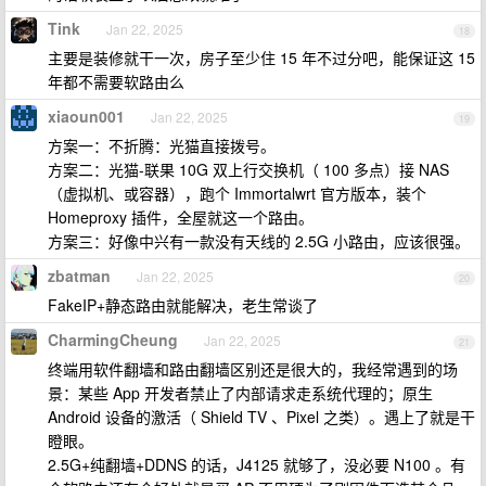
Tink
Jan 22, 2025
18
主要是装修就干一次，房子至少住 15 年不过分吧，能保证这 15
年都不需要软路由么
xiaoun001
Jan 22, 2025
19
方案一：不折腾：光猫直接拨号。
方案二：光猫-联果 10G 双上行交换机（ 100 多点）接 NAS
（虚拟机、或容器），跑个 Immortalwrt 官方版本，装个
Homeproxy 插件，全屋就这一个路由。
方案三：好像中兴有一款没有天线的 2.5G 小路由，应该很强。
zbatman
Jan 22, 2025
20
FakeIP+静态路由就能解决，老生常谈了
CharmingCheung
Jan 22, 2025
21
终端用软件翻墙和路由翻墙区别还是很大的，我经常遇到的场
景：某些 App 开发者禁止了内部请求走系统代理的；原生
Android 设备的激活（ Shield TV 、Pixel 之类）。遇上了就是干
瞪眼。
2.5G+纯翻墙+DDNS 的话，J4125 就够了，没必要 N100 。有