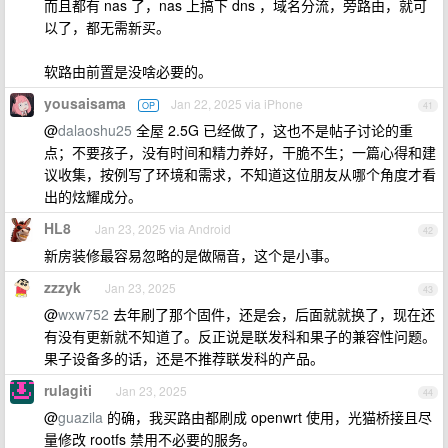
而且都有 nas 了，nas 上搞下 dns ，域名分流，旁路由，就可
以了，都无需新买。
软路由前置是没啥必要的。
yousaisama
Jan 22, 2025 via iPhone
OP
41
@
dalaoshu25
全屋 2.5G 已经做了，这也不是帖子讨论的重
点；不要孩子，没有时间和精力养好，干脆不生；一篇心得和建
议收集，按例写了环境和需求，不知道这位朋友从哪个角度才看
出的炫耀成分。
HL8
Jan 23, 2025 via Android
42
新房装修最容易忽略的是做隔音，这个是小事。
zzzyk
Jan 23, 2025
43
@
wxw752
去年刷了那个固件，还是会，后面就就换了，现在还
有没有更新就不知道了。反正说是联发科和果子的兼容性问题。
果子设备多的话，还是不推荐联发科的产品。
rulagiti
Jan 23, 2025
44
@
guazila
的确，我买路由都刷成 openwrt 使用，光猫桥接且尽
量修改 rootfs 禁用不必要的服务。