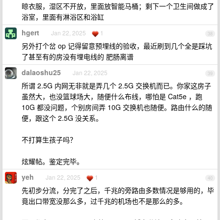
晾衣服，湿区不开放，里面放智能马桶；剩下一个卫生间做成了
浴室，里面有淋浴区和浴缸
hgert
Jan 22, 2025
1
38
另外打个岔 op 记得留意预埋线的验收，最近刷到几个全是踩坑
了甚至有的房没有埋电线的 肥肠离谱
dalaoshu25
Jan 22, 2025
39
所谓 2.5G 内网无非就是弄几个 2.5G 交换机而已。你家这房子
虽然大，也没篮球场大，随便什么布线，哪怕是 Cat5e ，跑
10G 都没问题，个别房间弄 10G 交换机也随便。路由什么的随
便，跟这个 2.5G 没关系。
不打算生孩子吗？
炫耀帖。鉴定完毕。
yeh
Jan 22, 2025
1
40
先初步分流，分完了之后，千兆的旁路由多数情况是够用的，毕
竟出口带宽没那么多，过千兆的机场也不是那么的多。