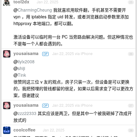
tool2dx
Jan 22, 2025
25
@
CharmingCheung
我就喜欢用软件翻，手机甚至不需要开
vpn ，用 iptables 指定 uid 转发，或者浏览器启动参数里添加
httpproxy 本地端口，都可以翻。
激活设备可以临时用一台 PC 当旁路由解决问题。但这种情况也
不是每一个人都会遇到的。
yousaisama
Jan 22, 2025 via iPhone
OP
26
@
ilylx2008
@
shiji
@
Tink
很赞同这三位 v 友的观点，房子只装一次，但设备是可以更换
的，我把预埋的管线都留的很足，如果以后需求变了可以更改方
案，感谢建议
yousaisama
Jan 22, 2025 via iPhone
OP
27
@
zzz22333
其实应该是两卫，但是其中一个被我砸掉了改成开
放式的
coolcoffee
Jan 22, 2025
28