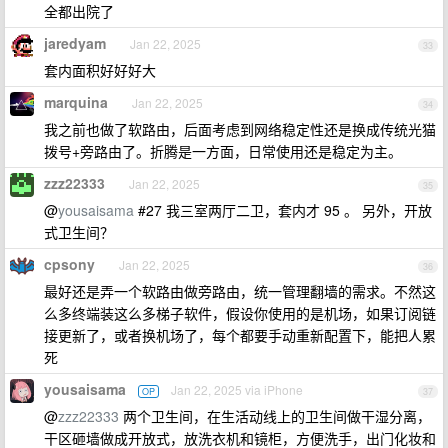
全都出院了
jaredyam
Jan 22, 2025
33
套内面积好好好大
marquina
Jan 22, 2025
34
我之前也做了软路由，后面考虑到网络稳定性还是换成传统光猫
拨号+旁路由了。折腾是一方面，日常使用还是稳定为主。
zzz22333
Jan 22, 2025
35
@
yousaisama
#27 我三室两厅二卫，套内才 95 。 另外，开放
式卫生间？
cpsony
Jan 22, 2025
36
最好还是弄一个软路由做旁路由，统一管理翻墙的需求。不然这
么多终端装这么多梯子软件，假设你使用的是机场，如果订阅链
接更新了，或者换机场了，每个都要手动重新配置下，能把人累
死
yousaisama
Jan 22, 2025 via iPhone
OP
37
@
zzz22333
两个卫生间，在生活动线上的卫生间做干湿分离，
干区砸墙做成开放式，放洗衣机和镜柜，方便洗手，出门化妆和