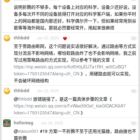
说明折腾的不够多，每个设备上对应的科学，设备少还好说，设
备多每次开不同的设备就得打开对应的科学客户端，如果你平时
上的网站都是国内那还好，科学偶尔开一下，但如果经常用到谷
歌等等海外网站，那就必然要经常开，用起来很麻烦
thhbdd
Jan 23, 2025
1
52
至于旁路由断网，这个问题说实话很好解决，通过路由等方式实
现分流且不影响网络，哪怕软路由炸了也不会影响网络，我之前
写过用策略路由的方式实现，可以参考下我的文章《
https://mp.weixin.qq.com/s/KcKH0jJDJTa1RH_w0tCcBQ?
token=1793123047&lang=zh_CN
》，用硬路由就可以实现，
不会破坏网络结构
thhbdd
Jan 23, 2025
53
@
thhbdd
放错链接了，是这一篇具体步骤的文章《
https://mp.weixin.qq.com/s/FxWae59Gef_kiaGtDACK6A?
token=1793123047&lang=zh_CN
》
hellomsg
Jan 23, 2025
54
@
xiaoun001
#19 方案一不折腾不至于还用光猫拨，路由拨也不
算折腾