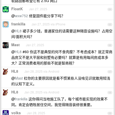
软路由都希望它有 2.5G 网口
FloatK
Jan 27, 2025
64
@
wxw752
修复固件能分享下吗？
frankilla
Jan 27, 2025 via iPhone
65
@
HL8
裙子多少钱，普通家住的话需要这种隔音设施吗？占用空
间/面积大吗？
Mast
Jan 27, 2025
66
@
HL8
#60 你这不是典型的何不食肉糜？不考虑成本？就正常商
品房又不是大平层和别墅有必要吗？就算是有用每间房成本多
大？正常消费者用的那些不就是智商税？
HL8
Jan 28, 2025 via Android
67
@
Mast
杠你的主要原因就是看不惯某些人没啥见识就敢用短浅
的认知下定义。
HL8
Jan 28, 2025 via Android
68
@
frankilla
这你得问当地施工队了，每个城市能实现的效果不
同。肯定会牺牲居住空间，我觉得隔音装修很重要。
volks
Jan 28, 2025
69