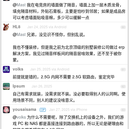
@
Mast
我在电竞房的墙面做了隔音，墙面上加一层木质龙骨，
填充隔音材料，外贴石膏板，主要是怕吵到邻居；如果是成品房
可以考虑墙面贴吸音棉，多少可以缓解一点
HL8
Jan 24, 2025 via Android
60
@
Mast
兄弟，没见识不怪你，但别乱说。
我也不懂装修，但是我之前为北京顶级的别墅装修公司做过 erp
解决方案，我见过隔音样板间的隔音层啥效果，还不至于被你
蒙。
volks
Jan 25, 2025 via Android
61
前提就是错的，2.5G 内网不需要 2.5G 软路由，鉴定完毕
Ipsum
Jan 26, 2025
62
自己有需求就装，没需求就不装。没必要取得别人的认同啊。使
用场景不同，别人的建议没啥意义。
yousaisama
Jan 27, 2025 via iPhone
OP
63
@
volks
为什么不需要呢，除了交换机上的设备之外，我们的游
戏 PC 和 NAS 都是直接连接到路由器的，所以无论是硬理由和