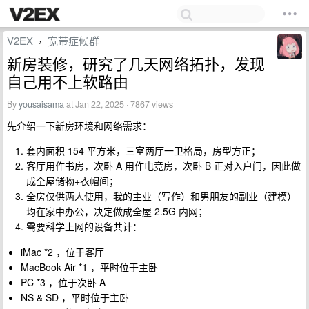
V2EX
宽带症候群
›
新房装修，研究了几天网络拓扑，发现
自己用不上软路由
By
yousaisama
at Jan 22, 2025 · 7867 views
先介绍一下新房环境和网络需求：
套内面积 154 平方米，三室两厅一卫格局，房型方正；
客厅用作书房，次卧 A 用作电竞房，次卧 B 正对入户门，因此做
成全屋储物+衣帽间；
全房仅供两人使用，我的主业（写作）和男朋友的副业（建模）
均在家中办公，决定做成全屋 2.5G 内网；
需要科学上网的设备共计：
iMac *2 ，位于客厅
MacBook Air *1 ，平时位于主卧
PC *3 ，位于次卧 A
NS & SD ，平时位于主卧