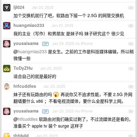
ljl024
Jan 23, 2025
45
加个交换机就行了吧，软路由下接一个 2.5G 的网管交换机
huangmiao233
Jan 23, 2025
46
我的主业（写作）和男朋友 是妹子吗 妹子研究这个 很少见
yousaisama
Jan 23, 2025 via iPhone
OP
47
@
huangmiao233
是女生。之前的工作是科技媒体编辑，所以稍
微懂一些
ToDyZHu
Jan 23, 2025
48
适合自己的就是最好的
htfcuddles
Jan 23, 2025
49
妹子还有玩路由的吗
再说你又不追求性能，不要 2.5G 外网
翻墙要什么 x86 ；不看电视流媒体，要什么全屋科学上网。
yousaisama
Jan 23, 2025 via iPhone
OP
50
@
htfcuddles
软路由对我们确实过剩了，不过流媒体还是看的，
准备买个 apple tv 装个 surge 这样子
thhbdd
Jan 23, 2025
51