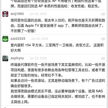
个软路由还有个好处就是买 AP 不用硬为了刷固件而选某个品
牌，而是回归到选 AP 本质的性能指标：收发性能、稳定性。
wxj1992
Jan 22, 2025
22
很同意你后面的总结，我去年入住的，刚开始也是天天折腾软路
由，后面 Apple TV 能安装梯子 app 了，果断把软路由去掉了，
不折腾了～舒服！
zzz22333
Jan 22, 2025
23
套内面积 154 平方米，三室两厅一卫格局，房型方正。 这面积
好大啊
zephyru
Jan 22, 2025
24
终端装代理软件在一些开放场景下其实蛮麻烦的，比如一些开源
项目构建，里面有很多依赖会用各种包管理工具去拉，或者干脆
锁定了拉取的地址，经常拉不下来。
如果会访问一些资源站，尤其是移动端场景下，有个广告过滤的
确会舒服很多。
我觉得旁路由模式其实不错，没必要单独搞个设备，就用 NAS
去做转发，需要的设备自己指定网关就好，哪怕挂了，也不影响
主路由上网。