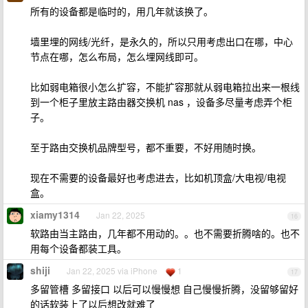
所有的设备都是临时的，用几年就该换了。
墙里埋的网线/光纤，是永久的，所以只用考虑出口在哪，中心
节点在哪，怎么布局，怎么埋网线即可。
比如弱电箱很小怎么扩容，不能扩容那就从弱电箱拉出来一根线
到一个柜子里放主路由器交换机 nas ，设备多尽量考虑弄个柜
子。
至于路由交换机品牌型号，都不重要，不好用随时换。
现在不需要的设备最好也考虑进去，比如机顶盒/大电视/电视
盒。
xiamy1314
Jan 22, 2025
16
软路由当主路由，几年都不用动的。。也不需要折腾啥的。也不
用每个设备都装工具。
shiji
Jan 22, 2025 via iPhone
1
17
多留管槽 多留接口 以后可以慢慢想 自己慢慢折腾，没留够留好
的话软装上了以后想改就难了