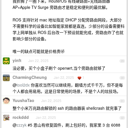
我折腾了一圈下来，RouterOS 有线硬路由+无线路由器
AP+Apple TV Surge 旁路由才是稳定和便利的最优解。
ROS 支持针对 mac 地址指定 DHCP 分配旁路由网段，大部分
不需要科学的设备比如智能家居都是直连。少部分的设备需要科
学上网单独从 ROS 后台改一下预设就能完成，旁路由炸了也就
影响少部分的设备。
唯一的缺点可能就是价格贵🤣
yinft
Jan 22, 2025
29
没必要，买个小盒子刷个 openwrt,当个旁路由就够了
CharmingCheung
Jan 22, 2025
1
30
@
tool2dx
你喜欢当然可以继续用，翻墙方式千千万，但不是每
个人都会用易用。这是日常使用的场景，不是个人的炫技场。
YuushaTao
Jan 22, 2025
31
整个小米万兆路由解锁的 ssh 的路由器装 shellcrash 就完事了
rockddd
Jan 22, 2025
32
@
zzzyk
#5 恩山有修复固件，刷上包好的，我家里 3 台 6088