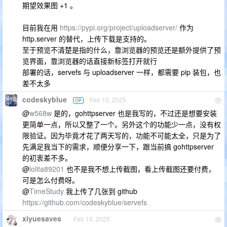
期望效果图 +1 。
目前我在用
https://pypi.org/project/uploadserver/
作为
http.server 的替代，上传下载是支持的。
至于预览不清楚是指的什么，靠浏览器的预览还是额外提供了预
览界面，靠浏览器的话直接新标签打开就行
部署的话，servefs 与 uploadserver 一样，都需要 pip 装包，也
差不太多
codeskyblue
Feb 10, 2025
OP
7
@
w568w
是的，gohttpserver 也是我写的，不过还是想要安装
更简单一点，所以又整了一个。另外这个的功能少一点，没有权
限验证。因为毕竟才花了两天写的，功能不可能太全，只是为了
先满足我当下的需求，顺便分享一下，跟当前搞 gohttpserver
的初衷差不多。
@
lolita89201
也不是我不想上传截图，看上传截图还要付费，
可是怎么付费呀。
@
TimeStudy
我上传了几张到 github
https://github.com/codeskyblue/servefs
xiyuesaves
Feb 10, 2025
8