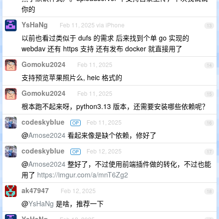
你的
YsHaNg
Feb 11, 2025 via iPhone
13
以前也看过类似于 dufs 的需求 后来找到个单 go 实现的
webdav 还有 https 支持 还有发布 docker 就直接用了
Gomoku2024
Feb 11, 2025
14
支持预览苹果照片么, heic 格式的
Gomoku2024
Feb 11, 2025
15
根本跑不起来呀，python3.13 版本，还需要安装哪些依赖呢？
codeskyblue
Feb 11, 2025
OP
16
@
Amose2024
看起来像是缺个依赖，修好了
codeskyblue
Feb 12, 2025
OP
17
@
Amose2024
整好了，不过使用前端插件做的转化，不过也能
用了
https://imgur.com/a/mnT6Zg2
ak47947
Feb 12, 2025
18
@
YsHaNg
是啥，推荐一下