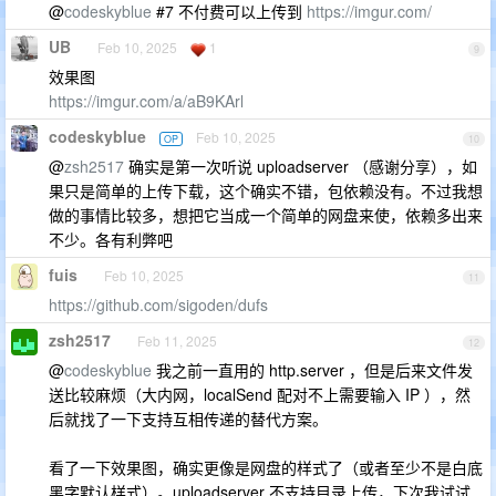
@
codeskyblue
#7 不付费可以上传到
https://imgur.com/
UB
Feb 10, 2025
1
9
效果图
https://imgur.com/a/aB9KArl
codeskyblue
Feb 10, 2025
OP
10
@
zsh2517
确实是第一次听说 uploadserver （感谢分享），如
果只是简单的上传下载，这个确实不错，包依赖没有。不过我想
做的事情比较多，想把它当成一个简单的网盘来使，依赖多出来
不少。各有利弊吧
fuis
Feb 10, 2025
11
https://github.com/sigoden/dufs
zsh2517
Feb 11, 2025
12
@
codeskyblue
我之前一直用的 http.server ，但是后来文件发
送比较麻烦（大内网，localSend 配对不上需要输入 IP ），然
后就找了一下支持互相传递的替代方案。
看了一下效果图，确实更像是网盘的样式了（或者至少不是白底
黑字默认样式）。uploadserver 不支持目录上传，下次我试试