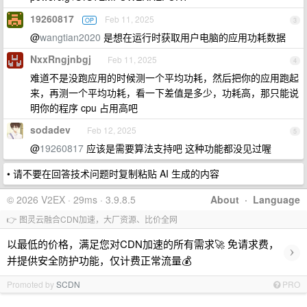
19260817
Feb 11, 2025
OP
3
@
wangtian2020
是想在运行时获取用户电脑的应用功耗数据
NxxRngjnbgj
Feb 11, 2025
4
难道不是没跑应用的时候测一个平均功耗，然后把你的应用跑起
来，再测一个平均功耗，看一下差值是多少，功耗高，那只能说
明你的程序 cpu 占用高吧
sodadev
Feb 12, 2025
5
@
19260817
应该是需要算法支持吧 这种功能都没见过喔
• 请不要在回答技术问题时复制粘贴 AI 生成的内容
© 2026 V2EX · 29ms · 3.9.8.5
About
·
Language
👉 图灵云融合CDN加速，大厂资源、比价全网
以最低的价格，满足您对CDN加速的所有需求🚀 免请求费，
›
并提供安全防护功能，仅计费正常流量💰
Promoted by
SCDN
PRO