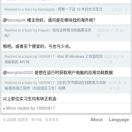
Replied to a topic by lippsapple
感慨一下这 10 年的生活变迁
4 月 21 日
›
@
lippsapple
楼主你好，请问是在哪块找的海外岗？
Replied to a topic by Keppel
现在这种情况结婚要买房
2025 年 11 月 21
›
日
吗？
租吧。或者买个便宜的，亏也亏少点。
Replied to a topic by 19260817
Mac 和 Windows 上有监控应
2025 年 2 月
›
11 日
用能耗的 API 吗
@
wangtian2020
是想在运行时获取用户电脑的应用功耗数据
Replied to a topic by 19260817
[北京] 字节跳动在线教育方向前
2019 年 12
›
月 3 日
端/服务端工程师（社招或实习生）招聘
以上职位实习生均有转正机会
More replies by 19260817
»
© 2026 V2EX · 61ms · 3.9.8.5
About
·
Language