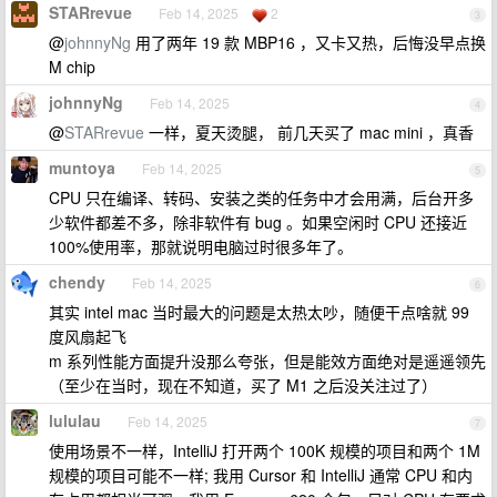
STARrevue
Feb 14, 2025
2
3
@
johnnyNg
用了两年 19 款 MBP16 ，又卡又热，后悔没早点换
M chip
johnnyNg
Feb 14, 2025
4
@
STARrevue
一样，夏天烫腿， 前几天买了 mac mini ，真香
muntoya
Feb 14, 2025
5
CPU 只在编译、转码、安装之类的任务中才会用满，后台开多
少软件都差不多，除非软件有 bug 。如果空闲时 CPU 还接近
100%使用率，那就说明电脑过时很多年了。
chendy
Feb 14, 2025
6
其实 intel mac 当时最大的问题是太热太吵，随便干点啥就 99
度风扇起飞
m 系列性能方面提升没那么夸张，但是能效方面绝对是遥遥领先
（至少在当时，现在不知道，买了 M1 之后没关注过了）
lululau
Feb 14, 2025
7
使用场景不一样，IntelliJ 打开两个 100K 规模的项目和两个 1M
规模的项目可能不一样; 我用 Cursor 和 IntelliJ 通常 CPU 和内