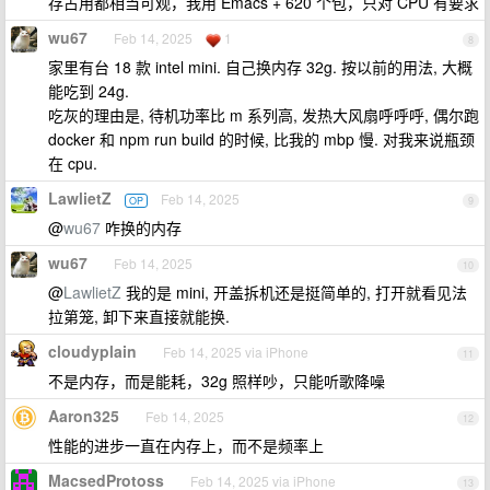
存占用都相当可观，我用 Emacs + 620 个包，只对 CPU 有要求
wu67
Feb 14, 2025
1
8
家里有台 18 款 intel mini. 自己换内存 32g. 按以前的用法, 大概
能吃到 24g.
吃灰的理由是, 待机功率比 m 系列高, 发热大风扇呼呼呼, 偶尔跑
docker 和 npm run build 的时候, 比我的 mbp 慢. 对我来说瓶颈
在 cpu.
LawlietZ
Feb 14, 2025
OP
9
@
wu67
咋换的内存
wu67
Feb 14, 2025
10
@
LawlietZ
我的是 mini, 开盖拆机还是挺简单的, 打开就看见法
拉第笼, 卸下来直接就能换.
cloudyplain
Feb 14, 2025 via iPhone
11
不是内存，而是能耗，32g 照样吵，只能听歌降噪
Aaron325
Feb 14, 2025
12
性能的进步一直在内存上，而不是频率上
MacsedProtoss
Feb 14, 2025 via iPhone
13