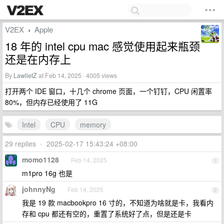
V2EX
Apple
›
18 年的 intel cpu mac 感觉使用起来瓶颈
还是在内存上
By
LawlietZ
at Feb 14, 2025 · 4005 views
打开两个 IDE 窗口，十几个 chrome 页面，一个钉钉，CPU 闲置率
80%，但内存已经使用了 11G
Intel
CPU
memory
29 replies
•
2025-02-17 15:43:24 +08:00
momo1128
Feb 14, 2025
1
m1pro 16g 也是
johnnyNg
Feb 14, 2025
2
我是 19 款 macbookpro 16 寸的，不知道为啥就是卡，我看内
存和 cpu 都还有空的，重置了系统好了点，但是还是卡