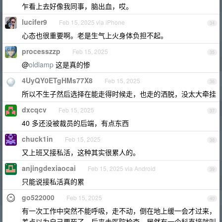
乍看上去好像我同事，脑出血，哎。
lucifer9
Feb 15, 2025 via iPhone
34
心态也很重要啊。老是生气上火身体负担不起。
processzzp
Feb 15, 2025
35
@
oldlamp
这是真的惨
4UyQY0ETgHMs77X8
Feb 15, 2025
36
所以不生子然后选择在能走得时候走，也走的洒脱，没太大牵挂
dxcqcv
Feb 15, 2025
37
40 多还没被裁员的后端，有点东西
chuck1in
Feb 15, 2025
38
又上班又接私活，这种其实很累人的。
anjingdexiaocai
Feb 15, 2025 via Android
39
只能说接私活真的累
go522000
Feb 15, 2025
40
有一次工作中突然不能呼吸，走不动，倒在地上缓一会才过来，
差点以为自己要死了。后来去医院检查，居然有一个科直接就叫