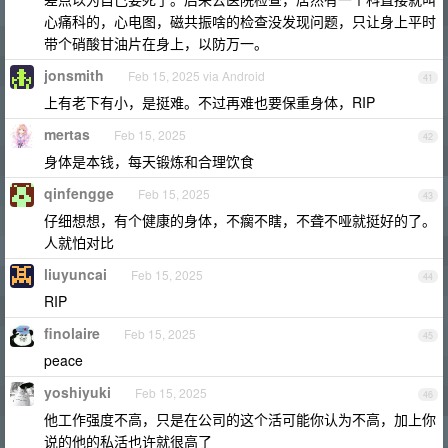
心痛科的，心电图，磁共振啥的检查没发现问题，只让身上平时
带个硝酸甘油片在身上，以防万一。
jonsmith
Feb 15, 2025 via Android
41
上有老下有小，是挺难。不过再难也要保重身体，RIP
mertas
Feb 15, 2025
42
身体是本钱，每天锻炼和合理饮食
qinfengge
Feb 15, 2025
43
仔细想想，有个健康的身体，不瘸不瞎，不聋不哑就挺好的了。
人就怕对比
liuyuncai
Feb 15, 2025
44
RIP
finolaire
Feb 15, 2025
45
peace
yoshiyuki
Feb 15, 2025
46
他工作强度不高，只是在公司的这个活可能你认为不高，加上你
说的他的私活也许就很高了