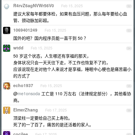
R4rvZ6agNVWr56V0
Feb 15, 2025
52
建议大家每年都要体检，如果有血压问题，那么每年要给心血
管、颈动脉加彩超。
1069401249
Feb 15, 2025
53
国外的吧？国内程序员能一直干到 50 ？
wtdd
Feb 15, 2025
54
50 岁这个状态，人生哪还有享福的那天，
身体状况只会一天天往下走，不工作也恢复不了的，
应该说现在走对他个人来说才是享福，睡眠中心梗也是痛苦最小
的方式了
echo1937
Feb 15, 2025
55
@
me1onsoda
工亡是 110 万左右（法律规定部分），其他看协
商。
ElmerZhang
Feb 17, 2025
56
顶梁柱一定要给自己买上寿险。
死了的一了百了，痛苦的是还活着的家人。
cocilee
Feb 17, 2025
57