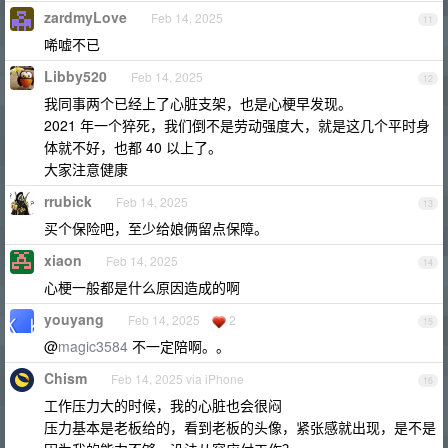
zardmyLove
Feb 14, 2025
11
唏嘘不已
Libby520
Feb 14, 2025
12
我同事两个已经上了心脏支架，也是心梗早发现。
2021 年一个猝死，我们倒不是劳动强度大，就是这几个平时身
体就不好，也都 40 以上了。
大家注意健康
rrubick
Feb 14, 2025
13
买个保险吧，至少给娘俩留点保障。
xiaon
Feb 14, 2025
14
心梗一般都是什么原因造成的啊
youyang
Feb 14, 2025
2
15
@
magic3584
不一定陪啊。。
Chism
Feb 14, 2025 via iPhone
16
工作压力大的时候，我的心脏也会很闷
压力基本是老板给的，看到老板的头像，紧张感就出现，是不是