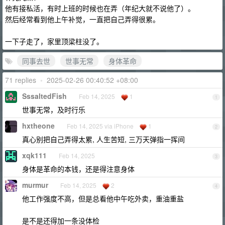
他有接私活，有时上班的时候也在弄（年纪大就不说他了）。
然后经常看到他上午补觉，一直把自己弄得很累。
一下子走了，家里顶梁柱没了。
同事去世
世事无常
身体革命
71 replies
•
2025-02-26 00:40:52 +08:00
SssaltedFish
Feb 14, 2025
1
1
世事无常，及时行乐
hxtheone
Feb 14, 2025 via iPhone
1
2
真心别把自己弄得太累, 人生苦短, 三万天弹指一挥间
xqk111
Feb 14, 2025
3
身体是革命的本钱，还是得注意身体
murmur
Feb 14, 2025
2
4
他工作强度不高，但是总看他中午吃外卖，重油重盐
是不是还得加一条没体检