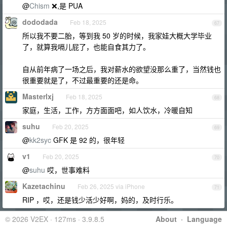
@
Chism
❌,是 PUA
dododada
Feb 18, 2025
67
所以我不要二胎，等到我 50 岁的时候，我家娃大概大学毕业
了，就算我嗝儿屁了，也能自食其力了。
自从前年病了一场之后，我对薪水的欲望没那么重了，当然钱也
很重要就是了，不过最重要的还是命。
Masterlxj
Feb 18, 2025
68
家庭，生活，工作，方方面面吧，如人饮水，冷暖自知
suhu
Feb 20, 2025
69
@
kk2syc
GFK 是 92 的，很年轻
v1
Feb 20, 2025
70
@
suhu
哎，世事难料
Kazetachinu
Feb 26, 2025 via iPhone
71
RIP ，哎，还是钱少活少好啊，妈的，及时行乐。
© 2026 V2EX · 127ms · 3.9.8.5
About
·
Language