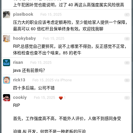
上午犯困补觉也能说明，过了 40 再这么高强度属实风险很高
pixelbook
Feb 15, 2025
47
压力大的职业应该考虑定额寿险，至少能给家人提供一个保障，
最高可以 60 倍杠杆且保单终身有效。欢迎找我聊
hookybaby
Feb 15, 2025
48
RIP,总感觉自己要猝死，说不上哪里不得劲，反正感觉不正常，
体检检查也查不出个啥来，85 的老牛
risan
Feb 15, 2025
49
java 还有前景吗？
rick13
Feb 15, 2025 via iPhone
50
四十多后端，公司不错
cookiy
Feb 15, 2025
1
51
RIP
首先，工作强度高不高，不能外人评价，人做不到感同身受
迫搞 AI 开发，何尝不是一种老板的压迫