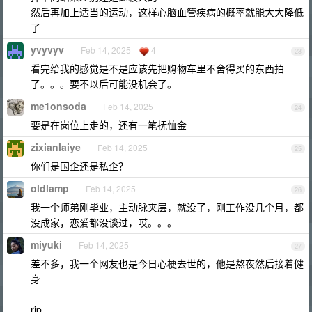
然后再加上适当的运动，这样心脑血管疾病的概率就能大大降低
了
yvyvyv
Feb 14, 2025
4
23
看完给我的感觉是不是应该先把购物车里不舍得买的东西拍
了。。。要不以后可能没机会了。
me1onsoda
Feb 14, 2025
24
要是在岗位上走的，还有一笔抚恤金
zixianlaiye
Feb 14, 2025
25
你们是国企还是私企？
oldlamp
Feb 14, 2025
26
我一个师弟刚毕业，主动脉夹层，就没了，刚工作没几个月，都
没成家，恋爱都没谈过，哎。。。
miyuki
Feb 14, 2025
27
差不多，我一个网友也是今日心梗去世的，他是熬夜然后接着健
身
rip