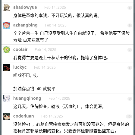
shadowyue
Feb 14, 2025
5
身体是革命的本钱，不开玩笑的，很认真的说。
azhangbing
Feb 14, 2025
6
辛辛苦苦一生 自己没享受到人生自由就没了， 希望他买了保险
寿险 百来块就有了
coolair
Feb 14, 2025
7
我觉得主要是晚上干私活干的很晚，拖垮了身体吧。
luckyc
Feb 14, 2025
8
唏嘘不已, 哎.
加油存点钱, 40 就躺平.
huangqihong
Feb 14, 2025
9
这几天，住院检查，输液（活血的），体会更深，
coderluan
Feb 14, 2025
10
没体检+1 ，心脑血管疾病病发之前可能没预兆的，但是身体的
指标肯定都是长期的变化，只要去体检都能查出些东西。