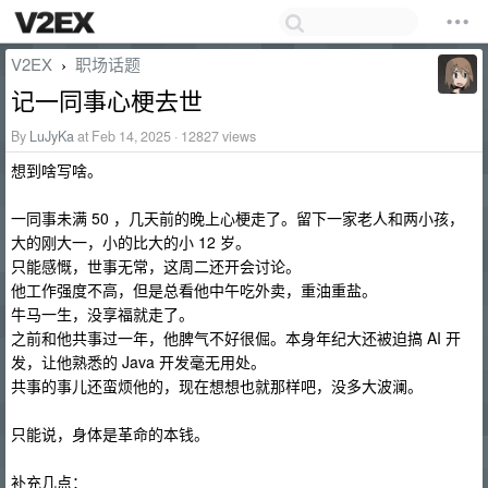
V2EX
职场话题
›
记一同事心梗去世
By
LuJyKa
at Feb 14, 2025 · 12827 views
想到啥写啥。
一同事未满 50 ，几天前的晚上心梗走了。留下一家老人和两小孩，
大的刚大一，小的比大的小 12 岁。
只能感慨，世事无常，这周二还开会讨论。
他工作强度不高，但是总看他中午吃外卖，重油重盐。
牛马一生，没享福就走了。
之前和他共事过一年，他脾气不好很倔。本身年纪大还被迫搞 AI 开
发，让他熟悉的 Java 开发毫无用处。
共事的事儿还蛮烦他的，现在想想也就那样吧，没多大波澜。
只能说，身体是革命的本钱。
补充几点：