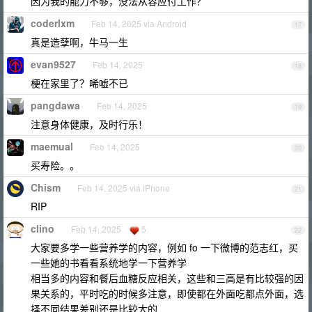
因为我的能力不够，没法从容应付工作？
coderlxm
Feb 14, 2025 via Android
17
真是造孽啊，牛马一生
evan9527
Feb 14, 2025
18
梗在家里了？唏嘘不已
pangdawa
Feb 14, 2025
19
注意身体健康，及时行乐！
maemual
Feb 14, 2025
20
买寿险。。
Chism
Feb 14, 2025 via iPhone
21
RIP
clino
Feb 14, 2025
5
22
大家要多学一些营养学的内容，例如 fo 一下微博的范志红，买
一些她的书看看系统地学一下营养学
相当多的内容和餐后血糖反应相关，这些和三高是有比较强的因
果关系的，平时吃的时候多注意，即使都在外面吃都点外面，选
择不同结果差别还是比较大的