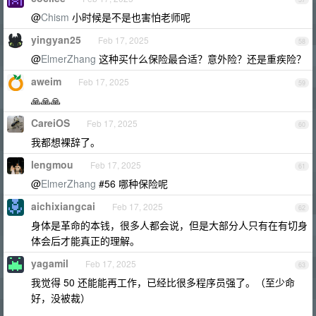
@
Chism
小时候是不是也害怕老师呢
yingyan25
Feb 17, 2025
58
@
ElmerZhang
这种买什么保险最合适？意外险？还是重疾险？
aweim
Feb 17, 2025
59
🙏🙏🙏
CareiOS
Feb 17, 2025
60
我都想裸辞了。
lengmou
Feb 17, 2025
61
@
ElmerZhang
#56 哪种保险呢
aichixiangcai
Feb 17, 2025
62
身体是革命的本钱，很多人都会说，但是大部分人只有在有切身
体会后才能真正的理解。
yagamil
Feb 17, 2025
63
我觉得 50 还能能再工作，已经比很多程序员强了。（至少命
好，没被裁）