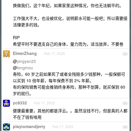
换做我们，这个年纪，如果家里这种情况，你也无法躺平的。
工作强大不大，也没被优化，说明薪水可能一般吧；所以需要接
活赚更多的钱。
RIP
希望平时不要透支自己的身体，量力而为，适当放弃，不要卷
ElmerZhang
Feb 17, 2025
64
@
yingyan25
@
lengmou
寿险，60 岁之前如果死了或者全残赔多少钱那种，一般保额可
以买到 10 倍年薪，每年保费不到 2% 年薪。
有的保险销售可能会推销终身寿险，那种不划算，就买保到 60
岁的就行。
yc8332
Feb 17, 2025
65
健康最重要，其他的都是浮云。。虽然没钱不行，但是真的人都
不在了钱有啥用
playtomandjerry
Feb 17, 2025
66