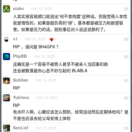
stabc
Feb 14, 2025
28
人其实很容易顺口就说出“何不食肉糜”这种话。但我觉得人本性
就是惰性的，如果是超负荷的“拼”，基本都是被压力和欲望驱
使。如果是压力的话，就别事后对人说这说那的了。
v1
Feb 14, 2025
1
29
RIP ，请问是 BH4GFK ？
PhpBB
Feb 15, 2025
30
这确实是一个容易不被旁人甚至不被亲人当回事的病
还会被数落是你心态不好引起的 BLABLA
Subilan
Feb 15, 2025
31
RIP
Yukiteru
Feb 15, 2025
32
RIP
有点吓人啊，心梗应该怎么预防，经常运动然后定期体检吗？是
不是也应该去给父母安排上体检
SenLief
Feb 15, 2025
33