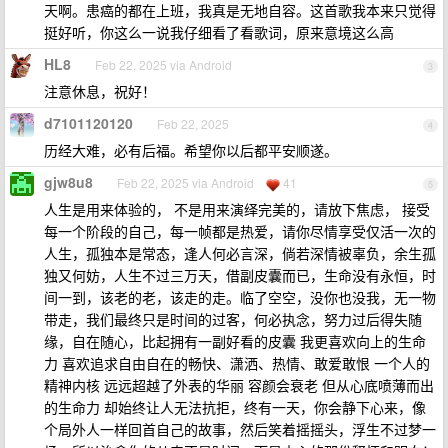
天啊。患癌的都在上班，我真是无地自容。这首歌我本来只觉得
挺好听，你这么一说我仔细看了看歌词，原来意境这么高
HL8
Feb 22, 2025 via Android
3
注意休息，祝好！
d7101120120
Feb 22, 2025
4
历经大难，必有后福。希望你以后都平安顺遂。
gjw8u8
Feb 22, 2025 via Android
41
5
人生是用来体验的， 不是用来演绎完美的，请放下焦虑， 接受
每一个阶段的自己，每一帧都是热爱，请你尽情享受仅活一次的
人生，孤独本是常态，逢人何必言深，倘若深情被辜负，余生孤
独又何妨，人生不过三万天，借副皮囊而已，生命没有永恒，时
间一到，该老的老，该走的走。临了空空，没你也没我，无一物
带走，我们最终只是时间的过客，何必执念，努力过后得失随
缘，自在随心，比起拥有一副好看的皮囊 我更喜欢向上的生命
力 喜欢追求自由自在的畅快、潇洒、热情、敢爱敢恨 一个人的
精神内核 远远超越了外表的华丽 容颜会衰老 但从心底喷薄而出
的生命力 却始终让人无法抗拒，终有一天，你会静下心来，像
个局外人一样回首自己的故事，然后笑着摇摇头，浮生不过梦一