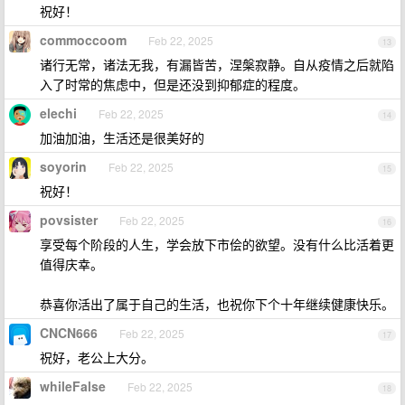
祝好！
commoccoom
Feb 22, 2025
13
诸行无常，诸法无我，有漏皆苦，涅槃寂静。自从疫情之后就陷
入了时常的焦虑中，但是还没到抑郁症的程度。
elechi
Feb 22, 2025
14
加油加油，生活还是很美好的
soyorin
Feb 22, 2025
15
祝好！
povsister
Feb 22, 2025
16
享受每个阶段的人生，学会放下市侩的欲望。没有什么比活着更
值得庆幸。
恭喜你活出了属于自己的生活，也祝你下个十年继续健康快乐。
CNCN666
Feb 22, 2025
17
祝好，老公上大分。
whileFalse
Feb 22, 2025
18