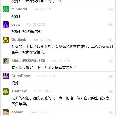
祝好！一起享受好当下的每一天！
mindddd
Feb 23, 2025
63
祝好！
csvw
Feb 23, 2025
64
祝好！祝越来越好！
Godjack
Feb 23, 2025
65
对你的上个帖子印象深刻，看见你的状态在变好，真心为你感到
高兴。祝你平安快乐。
K8dcnPEZ6V8b8Z6
Feb 23, 2025
66
有人接盘就好，下半辈子大概率有着落了
GunsRose
Feb 23, 2025
67
祝好
startnew
Feb 23, 2025
68
无力的祝福，确实真诚的说一声，加油，做好自己的生活深度，
不负年华。
cosmo
Feb 23, 2025
69