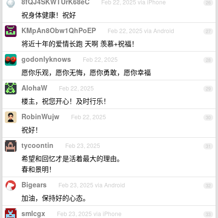
8fQJ4SKWTUrK68eC
Feb 22, 2025 via iPhone
26
祝身体健康！祝好
KMpAn8Obw1QhPoEP
Feb 22, 2025 via Android
27
将近十年的爱情长跑 天啊 羡慕+祝福！
godonlyknows
Feb 22, 2025
28
愿你乐观，愿你无悔，愿你勇敢，愿你幸福
AlohaW
Feb 22, 2025
29
楼主，祝您开心！及时行乐！
RobinWujw
Feb 22, 2025
30
祝好！
tycoontin
Feb 23, 2025
31
希望和回忆才是活着最大的理由。
春和景明！
Bigears
Feb 23, 2025 via Android
32
加油，保持好的心态。
smlcgx
Feb 23, 2025 via iPhone
33