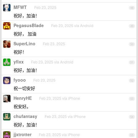
MFWT
Feb 23, 2025
48
祝好，加油！
PegasusBlade
Feb 23, 2025 via Android
49
祝好， 加油
SuperLino
Feb 23, 2025
50
祝好！
yfixx
Feb 23, 2025 via Android
51
祝好，加油！
fyooo
Feb 23, 2025
52
祝一切安好
HenryHE
Feb 23, 2025 via iPhone
53
祝安好。
chufantasy
Feb 23, 2025 via iPhone
54
祝好，加油！
jjxtrotter
Feb 23, 2025 via iPhone
55