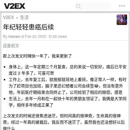
V2EX
生活
›
年纪轻轻患癌后续
By
miaowo
at Feb 22, 2025 · 8126 views
这是前文
距上次发文时隔快一年了，我来更新了
身体上，这一年定期三个月复查，总的来说一切安好，癌后已平安
度过 2 年多了，可喜可贺
工作上，去年复工后，就按部就班地上着班，像正常人一样，有时
为了赶项目也加班，脑子里还幻想着公司会续签😂，但没有意外
地，年前医疗期结束合同终止了，公司给到了相应的赔偿，感恩
生活上，去年一月和在一起快十年的男朋友领证了，我俩是大学同
学，相伴多年修成正果了
上次发文的时候还很焦虑迷茫，但时间真的很神奇，生命真的很神
奇，经过一年真的被裁后，我反而不迷茫了，虽然我也还没想好以后
做什么