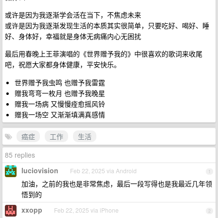
或许是因为我逐渐学会活在当下，不焦虑未来
或许是因为我逐渐发现生活的本质其实很简单，只要吃好、喝好、睡
好、身体好，幸福就是身体无病痛内心无困扰
最后用春晚上王菲演唱的《世界赠予我的》中很喜欢的歌词来收尾
吧，祝愿大家都身体健康，平安快乐。
世界赠予我虫鸣 也赠予我雷霆
赠我弯弯一枚月 也赠予我晚星
赠我一场病 又慢慢痊愈摇风铃
赠我一场空 又渐渐填满真感情
癌症
工作
生活
85 replies
luciovision
Feb 22, 2025 via Android
1
加油，之前的我也是非常焦虑，最后一段写得也是我最近几年领
悟到的
xxopp
Feb 22, 2025 via iPhone
2