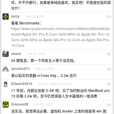
哎，升不升都行，如果是单纯地喜欢，就买吧！毕竟是吃饭的家
伙什！
ipcjs
Feb 23, 2025
87
看看 Benchmarks：
https://www.cpubenchmark.net/compare/4584vs4580vs6346v
s6345/Apple-M1-Pro-8-Core-3200-MHz-vs-Apple-M1-Pro-10-
Core-3200-MHz-vs-Apple-M4-Pro-12-Core-vs-Apple-M4-Pro-
14-Core
weeei
Feb 23, 2025
88
24 期免息，算一下四舍五入等于没花钱。
zeusho871
Feb 23, 2025
89
我以前买的官翻 m1max 64g ，2.2w 还行
Edward4074
Feb 23, 2025 via iPhone
90
17 年初，月薪应该是 5~6K 吧，买了当时新出的 MacBook pro
15 好像 2.2w 吧，至今仍觉得是人生中最值的一笔消费
EminemW
Feb 23, 2025
91
说实话，我觉得没必要，虚拟机 docker 之类的我是用 win 跑