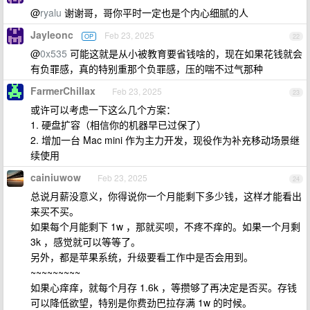
@
ryalu
谢谢哥，哥你平时一定也是个内心细腻的人
Jayleonc
Feb 23, 2025
OP
22
@
0x535
可能这就是从小被教育要省钱啥的，现在如果花钱就会
有负罪感，真的特别重那个负罪感，压的喘不过气那种
FarmerChillax
Feb 23, 2025
23
或许可以考虑一下这么几个方案：
1. 硬盘扩容（相信你的机器早已过保了）
2. 增加一台 Mac mini 作为主力开发，现役作为补充移动场景继
续使用
cainiuwow
Feb 23, 2025
24
总说月薪没意义，你得说你一个月能剩下多少钱，这样才能看出
来买不买。
如果每个月能剩下 1w ，那就买呗，不疼不痒的。如果一个月剩
3k ，感觉就可以等等了。
另外，都是苹果系统，升级要看工作中是否会用到。
~~~~~~~~~
如果心痒痒，就每个月存 1.6k ，等攒够了再决定是否买。存钱
可以降低欲望，特别是你费劲巴拉存满 1w 的时候。