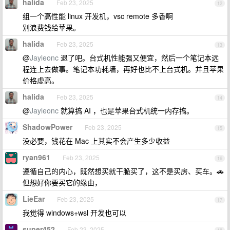
halida
Feb 23, 2025
12
组一个高性能 linux 开发机，vsc remote 多香啊
别浪费钱给苹果。
halida
Feb 23, 2025
13
@
Jayleonc
退了吧。台式机性能强又便宜，然后一个笔记本远
程连上去做事。笔记本功耗墙，再好也比不上台式机。并且苹果
价格虚高。
halida
Feb 23, 2025
14
@
Jayleonc
就算搞 AI ，也是苹果台式机统一内存搞。
ShadowPower
Feb 23, 2025
15
没必要，钱花在 Mac 上其实不会产生多少收益
ryan961
Feb 23, 2025
16
遵循自己的内心，既然想买就干脆买了，这不是买房、买车。🚗
但想好你要买它的缘由，
LieEar
Feb 23, 2025
17
我觉得 windows+wsl 开发也可以
super452
Feb 23, 2025