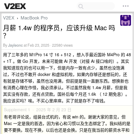
V2EX
MacBook Pro
›
月薪 1.4w 的程序员，应该升级 Mac 吗
？
By
Jayleonc
at Feb 23, 2025 · 22580 views
用了三年多的 M1Pro 14 寸 16 + 512 ，想入手最近国补 M4Pro 的 48
+ 1T 。做 Go 开发，未来可能做 Ai 开发（对接 Ai 接口啥的）。其实
我知道现在的也可以用一下，但是内存一致有点少，虽然也没饱满
过，不过也不敢开 docker 和虚拟机啦，如果内存够还是想玩的，还
有就是存储不够，虽然也没用满，但前提是我一直删东西。想换新也
有消费心理在作怪，我必须承认。不过虽然我有 1.4w 月薪，但是我
其实没有存款，还有点贷款。国补后每个月还 1.6k （ 12 期免息）。
我应该买吗？唉。不买心里痒痒。买了就是存不了啥钱。
Supplement 1 · 2025 年 2 月 23 日
有老哥评论说，组装台式机的，有说 win 的。谢谢大家的意见，但
Mac 一定是我的首选，因为省心和习惯以及生态绑定了。我纠结的是
要不要换。现在不换，以后也还是会换。只是在我当前的薪资水平和