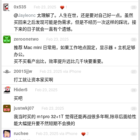
0x535
Feb 23, 2025
1
25
@
Jayleonc
太理解了。人生在世，还是要对自己好一点。虽然
买回来之后发现可能是伪需求，但是不经历一次这样的踩坑，接
下来的日子就会一直有个遗憾。
zeroonetwo
Feb 23, 2025
26
推荐 Mac mini 日常用，如果工作地点固定，显示器 + 主机足够
办公。
买不买看产出比，效率提升远比几千块要重要。
20015jjw
Feb 23, 2025 via iPhone
27
打工就让资本家买啊
Hider5
Feb 23, 2025
28
买吧
justwkj07
Feb 23, 2025
29
我当时买的 m1pro 32+1T 觉得还能再战很多年啊,除非后面给性
能大幅提升要不然短期不会换的
ruchee
Feb 23, 2025 via iPhone
2
30