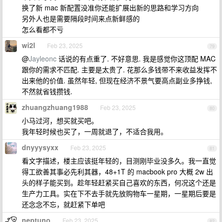
换了新 mac 新配置没准你还能扩展出新的思路和学习方向
另外人也是需要隔段时间来点新鲜感的
怎么看都不亏
wi2l
Feb 23, 2025
79
@
Jayleonc
话说的有点重了. 不好意思. 我是感觉你这顶配 MAC
跟你的需求不匹配. 主要是太贵了. 花那么多钱带不来收益发挥不
出来他的价值. 虽然年轻, 但现在经济不景气要高点副业多挣钱,
不然就省钱攒钱.
zhuangzhuang1988
Feb 23, 2025
80
小马过河，想买就买吧。
我年轻时候也买了，一周就退了，不适合我用。
dnyyysyxx
Feb 23, 2025
81
看文字描述，楼主应该挺年轻的，目测刚毕业没多久。我一直觉
得工欲善其事必先利其器，48+1T 的 macbook pro 大概 2w 出
头的样子能买到。趁年轻赶紧买自己喜欢的东西，何况这个还是
生产力工具。实在下不去手就先放购物车一星期，一星期后要是
还念念不忘，就赶紧下单吧
neptuno
Feb 23, 2025
82