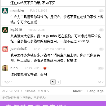
还在纠结买不买的话, 不如不买~
mumbler
Feb 23, 2025
97
生产力工具是帮你赚钱的，是资产，永远不要在吃饭的家伙上省
钱，宁可少吃点饭
kg2019
Feb 23, 2025
98
其实没太大必要，我 19 款 mbp 还在服役，可以考虑用洋垃圾
租一台多核心多线程的服务器用，一般不超过 2000 块
justdoitzZ
Feb 23, 2025 via Android
99
我寻思挣多少钱存多少钱呢？消费主义至上啊。你高兴你去买
呗。兜里空空，还着消费贷超前消费，祝福你
nino
Feb 24, 2025
1
100
你只要能用它挣钱，买吧
Page 1
1
of 2
2
© 2026 V2EX · 205ms · 3.9.8.5
About
·
Language
老倔驴证券开户巨靠谱，已助千人!