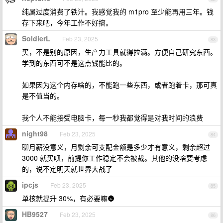
纯属过度消费了铁汁。我感觉我的 m1pro 至少能再用三年。钱
存下来吧，今年工作不好搞。
SoldierL
Feb 23, 2025
83
买，不是别的原因，生产力工具就得拉满。方便自己研究东西。
学到的东西可不是这点钱能比的。
如果因为这个内存啥的，不能跑一些东西，或者跑着卡，那可真
是不值当的。
我个人不能接受电脑卡，每一秒我都觉得是对我时间的浪费
night98
Feb 23, 2025
84
聊月薪没意义，月剩余可支配金额是多少才有意义，剩余超过
3000 就买呗，前提你工作稳定不会被裁。其他的没啥要考虑
的，说不定明天就世界大战了
ipcjs
Feb 23, 2025
85
单核就提升 30%，有必要嘛🌚
HB9527
Feb 23, 2025
86