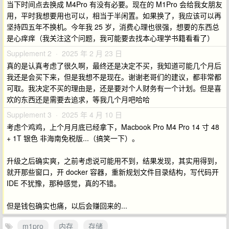
当下时间点去换成 M4Pro 有没有必要。现在的 M1Pro 会给我女朋友
用，平时我想要用也可以，相当于半闲置。如果换了，我应该可以再
坚持四五年不换机。今年我 25 岁，消费心理也很强，想要的东西总
是心痒痒（我关注这个问题，我可能要去找本心理学书籍看看了）
Supplement 2 · 2025 年 2 月 23 日
真的是认真考虑了很久啊，最终还是决定不买，我知道可能几个月后
我还是会买下来，但是我想不是现在。谢谢老哥们的建议，都非常都
可取。我决定不买的理由是，还是要对个人财务有一个计划。但是喜
欢的东西还是需要去追求，等我几个月吧哈哈
Supplement 3 · 2025 年 4 月 10 日
考虑个鸡鸡，上个月月底已经拿下，Macbook Pro M4 Pro 14 寸 48
+ 1T 银色 非海南免税版...（搞笑一下）。
升级之后确实爽，之前考虑说可能用不到，结果发现，其实用得到，
就开那些窗口，开 docker 容器，重新规划文件目录结构，写代码开
IDE 不犹豫，那种感觉，真的不错。
但是钱包确实也痛，以后会赚回来的...
m1pro
内存
存储