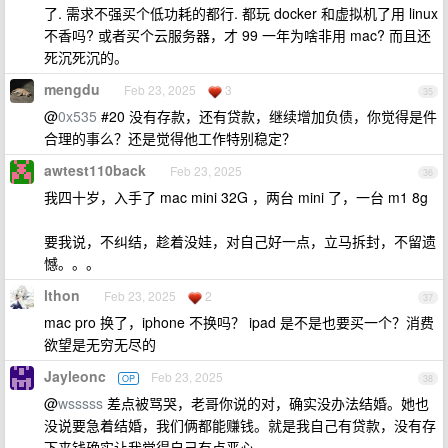
了. 需求不强买个低功耗的都行. 都玩 docker 和虚拟机了用 linux
不香吗? 或者买个云服务器，才 99 一年为啥非用 mac? 而且还
死沉死沉的。
mengdu
Feb 23, 2025
3
35
@
0x535
#20 没有存款，还有贷款，继续增加负债，你觉得是件
合理的事么？还是觉得他工作特别稳定？
awtest110back
Feb 23, 2025
36
我四十岁，入手了 mac mini 32G ，两台 mini 了，一台 m1 8g
要我说，不纠结，趁着没娃，对自己好一点，立马拆封，不留遗
憾。。。
lthon
Feb 23, 2025
2
37
mac pro 换了，iphone 不换吗？ ipad 是不是也要买一个？消费
欲望是无穷无尽的
Jayleonc
Feb 23, 2025
OP
38
@
wsssss
差点被骂哭，老哥你说的对，确实没办法结婚。她也
没说要急着结婚，我们俩都能赚钱。就是我自己有贷款，没有存
下来钱确实让我觉得自己有点恶心。