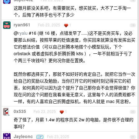
18
这跟月薪没关系吧，有需要就买，想买就买，大不了二手淘一
个，后悔了再转手也亏不了多少
ryan961
Feb 23, 2025
1
19
@
ryalu
#16 (继 16 楼，点错发早了.....)这不是买房买车，没必
要那么纠结，按照苹果的贬值速度，你买回来就算没有发挥出买
它的想法价值（可以自己折腾本地搭个小模型玩玩，下个
orbstack 或者虚拟机多折腾折腾 k8s ），一年不就相当于亏了
个两三千块钱吗？更何况你是在置换。
既然你都选择买了，那就不如好好的肯定自己，就把它当作一次
给自己的奖励以及勉励，当你打开它的时候时刻记得买它的初
衷，如何真的可以因为这个提升了自己那你会不会觉得很值？你
现在问的这个问题在我看来毫无意义，这里每个人的消费观都不
一样，有的人喜欢自己折腾虚拟机，有的人就是 mac 死忠粉，
0x535
Feb 23, 2025
1
20
奇了怪了，月薪 1.4w 的程序员买 2w 的电脑，是件很不合理的
事吗？
Jayleonc
Feb 23, 2025
OP
21