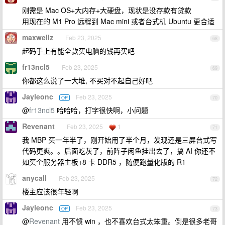
刚需是 Mac OS+大内存+大硬盘，现状是没存款有贷款
用现在的 M1 Pro 远程到 Mac mini 或者台式机 Ubuntu 更合适
maxwellz
Feb 23, 2025
68
起码手上有能全款买电脑的钱再买吧
fr13ncl5
Feb 23, 2025
69
你都这么说了一大堆, 不买对不起自己好吧
Jayleonc
Feb 23, 2025
OP
70
@
fr13ncl5
哈哈哈，打字很快啊，小问题
Revenant
Feb 23, 2025
1
71
我 MBP 买一年半了，刚开始用了半个月，发现还是三屏台式写
代码更爽。。后面吃灰了，前阵子闲鱼挂出去了，搞 AI 你还不
如买个服务器主板+8 卡 DDR5 ，随便跑量化版的 R1
anycall
Feb 23, 2025
72
楼主应该很年轻啊
Jayleonc
Feb 23, 2025
OP
73
@
Revenant
用不惯 win ，也不喜欢台式太笨重。倒是很多老哥