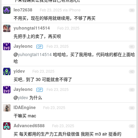
leo72638
Feb 23, 2025 via iPhone
39
不用买，现在的够用就继续用，不够了再买
yuhongtai114514
Feb 23, 2025
40
先把手上的卖了，再买呗
Jayleonc
Feb 23, 2025
OP
41
@
yuhongtai114514
哈哈哈，买了我用啥，代码啥的都在上面哈
哈
yidev
Feb 23, 2025
42
买吧,. 到了 30 可能就舍不得了
Jayleonc
Feb 23, 2025
OP
43
@
yidev
为什么
IDAEngine
Feb 23, 2025
44
干嘛买 mac
Advanced6588
Feb 23, 2025
45
买 每天都用的生产力工具升级很值 我刚买 m3 air 挺香的