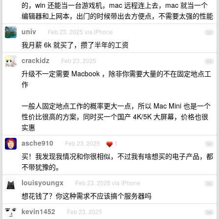
的，win 还能当一台游戏机，mac 远程连上去，mac 就当一个
编辑器和上网本，出门的时候带出去方便点，不需要太强的性能
univ
Feb 23, 2025 via iPhone
92
我月薪 6k 就买了，攒了半年的工资
crackidz
Feb 23, 2025
93
升级不一定需要 Macbook ，除非你需要大量的不在固定地点工
作
一般人固定地点工作的概率更大一点，所以 Mac Mini 也是一个
性价比很高的方案，同时买一个国产 4K/5K 大屏幕，价格也很
实惠
asche910
Feb 23, 2025
1
94
买！我发现我情况和你很相似，不过我有啥想买的电子产品，都
不带犹豫的。
louisyoungx
Feb 23, 2025 via iPhone
95
想花钱了？你这种需求不应该搞个服务器吗
kevin1452
Feb 23, 2025
96