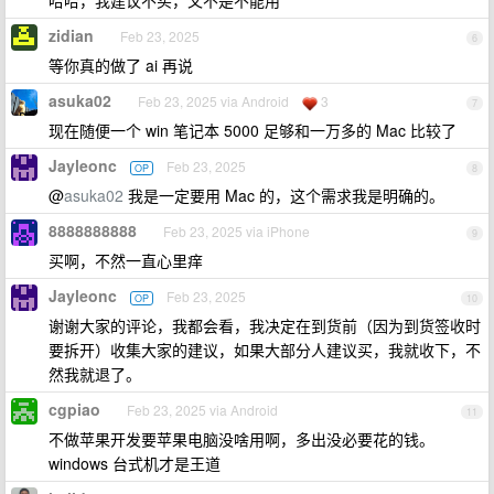
哈哈，我建议不买，又不是不能用
zidian
Feb 23, 2025
6
等你真的做了 ai 再说
asuka02
Feb 23, 2025 via Android
3
7
现在随便一个 win 笔记本 5000 足够和一万多的 Mac 比较了
Jayleonc
Feb 23, 2025
OP
8
@
asuka02
我是一定要用 Mac 的，这个需求我是明确的。
8888888888
Feb 23, 2025 via iPhone
9
买啊，不然一直心里痒
Jayleonc
Feb 23, 2025
OP
10
谢谢大家的评论，我都会看，我决定在到货前（因为到货签收时
要拆开）收集大家的建议，如果大部分人建议买，我就收下，不
然我就退了。
cgpiao
Feb 23, 2025 via Android
11
不做苹果开发要苹果电脑没啥用啊，多出没必要花的钱。
windows 台式机才是王道