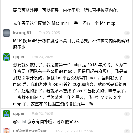
硬盘可以外接，可以拓展，内存不能。所以直接拉满内存。
去年买了这个配置的 Mac mini 。手上还有一个 M1 mbp
kwong51
Feb 23, 2025
59
M1P 换 M4P 升级幅度也不高目前没必要，不过拉高内存的确舒
服不少
cpper
Feb 23, 2025
60
想要就买就行了；我之前第一个 mbp 是 2018 年买的；因为工
作需要（团队有一些公用的 mac ，但是用起来麻烦），我是做
游戏引擎开发的，调试 ios 平台必须得有 mac ，当时我买了
mac 后，我们游戏内 ios 相关的 bug 和内容，就经常是我处理
了，处理的多了，我就基本变成了 ios 平台相关的引擎专家了，
工资就不用说了，后续随着工作的需要，我已经又买过 2 个
mbp 了，这些花的钱跟工资的增长九牛一毛
cpper
Feb 23, 2025
61
@
chiaf
京东有国补哦，可以便宜 2k
usVexMownCzar
Feb 23, 2025 via iPhone
62