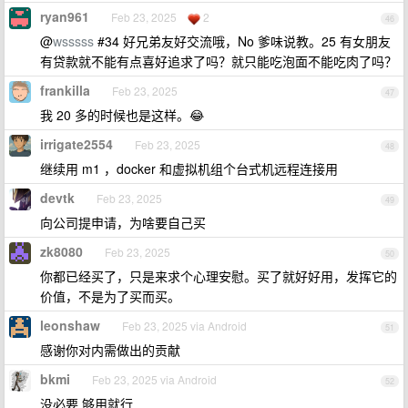
ryan961
Feb 23, 2025
2
46
@
wsssss
#34 好兄弟友好交流哦，No 爹味说教。25 有女朋友
有贷款就不能有点喜好追求了吗？就只能吃泡面不能吃肉了吗？
frankilla
Feb 23, 2025
47
我 20 多的时候也是这样。😂
irrigate2554
Feb 23, 2025
48
继续用 m1 ，docker 和虚拟机组个台式机远程连接用
devtk
Feb 23, 2025
49
向公司提申请，为啥要自己买
zk8080
Feb 23, 2025
50
你都已经买了，只是来求个心理安慰。买了就好好用，发挥它的
价值，不是为了买而买。
leonshaw
Feb 23, 2025 via Android
51
感谢你对内需做出的贡献
bkmi
Feb 23, 2025 via Android
52
没必要 够用就行