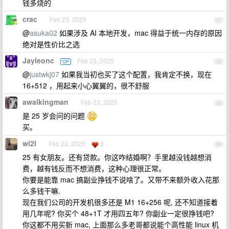
钱多烧的
crac
Feb 23, 2025
31
@
asuka02
如果涉及 AI 本地开发，mac 得益于统一内存的原因
绝对是性价比之选
Jayleonc
Feb 23, 2025
OP
32
@
justwkj07
如果我当初也买了这个配置，我肯定不换，现在
16+512 ，用起来小心翼翼的，很不舒服
awalkingman
Feb 23, 2025
33
是 25 岁会问的问题
买。
wi2l
Feb 23, 2025
3
34
25 有女朋友。还有贷款。你这咋结婚啊？手里越没钱越想消
费，越有钱反而不想消费，这种心理很正常。
你要是能靠 mac 搞副业挣钱不说啥了。又带不来额外收入花那
么多钱干嘛.
现在我们公司的开发机很多还是 M1 16+256 呢, 还不知道接着
用几年呢? 你买个 48+1T 才用四五年? 你副业一定很挣钱吧?
你这都不用买新 mac, 上面那么多老哥都说能个高性能 linux 机