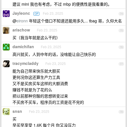
建议 mini 我也有考虑，不过 mbp 的便携性是我看重的。
Jayleonc
Feb 23, 2025
OP
74
@
eironn
年轻这个借口不知道还能用多久... tbag 哥，久仰大名
arischow
Feb 23, 2025
75
买（我当年就是这么干的）
damichifan
Feb 23, 2025
76
高兴就买，人到中年的话，没啥能让自己快乐的
tracymcladdy
Feb 23, 2025
77
能为自己带来快乐就大胆买
更何况你这还算生产力工具
又不是买房买车这样的大额消费
赚钱不就是为了花的么
把以前那种穷酸的思想转变过来
不买房不买车，程序员的工资是花不完的
snsn
Feb 23, 2025
78
买
早买早享受 1.6K 每个月 你又没压力