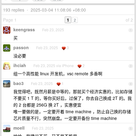
193 replies
•
2025-03-04 11:08:06 +08:00
Page 1
1
of 2
2
keengrass
Feb 23, 2025
1
买
passon
Feb 23, 2025
3
2
没必要
ihciah
Feb 23, 2025 via iPhone
2
3
组一个高性能 linux 开发机，vsc remote 多香啊
bao3
Feb 23, 2025
1
4
我觉得吧，既然月薪是中等的，那就买个经济实惠的，比如存储
不要买 1 T 的，等你买好后，过保了，你去自己换成 2T 的。我
的 2 台都是 256G 换 2T ，实惠便宜
唯一要做的是，一定要开着 time machine ，防止自己换的存储
芯片质量不行，突然崩盘。一定要开备份 time machine
moell
Feb 23, 2025
5