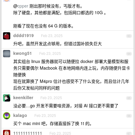
@
cpper
刚出那时候没有，丐版才有。
除了硬盘，其他都是满配，包括网口都选的 10G 。
刚看了现在也没有 64 G 的版本。
dddd1919
Feb 23, 2025
63
升吧，虽然开发这点够用，但错过国补损失巨大
kwong51
Feb 23, 2025
64
其实组台 linux 服务器就可以随便拉 docker 部署大量模型和服
务只需要偶尔 Macbook 在本地网络内连上玩，内存随便升显卡
随便换
现在就算换了 M4pro 估计也感受不了什么变化，而且估计几年
后你又发帖问同样的问题
keenkiller
Feb 23, 2025
65
没必要…go 开发不需要啥资源，对接 AI 接口更不需要了
kalago
Feb 23, 2025
66
买个 mac mini 吧，存储直接拆了换 1t 的。
111111111111
Feb 23, 2025
67