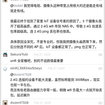
@
dxddd
我觉得电视、摄像头这种带宽占用很大的还是能走有线
就走有线。
我最近终于找到了家里 IoT 设备信号差的原因了，3 个摄像头我
开了超高画质，通过 2.4G wifi 传到 NAS 中。导致 2.4G 信道丢
包率超级高。连 2.4G ping 丢包率也很高。
具体原因没深究，不是专业的，但我我把摄像头画质降下来，然
后分别连不同的 AP 后，IoT 设备都正常了。ping 也正常了。
SakuraYuki
Feb 27, 2025
23
unifi 全家桶吧，别的不说颜值最重要
eInKLX6Kh6sS3wyc
Feb 27, 2025
24
@
dozer47528
2.4G 连接的设备不能大流量，虽然标称能到 300Mbps ，现实
也就一半左右。
而且有些老路由器能力非常一般，稍微 wifi 负载大一点就开始丢
包，延迟飙升
dozer47528
Feb 27, 2025
25