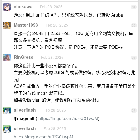
chiikawa
Feb 28, 2025
34
@
zer
用过 unifi 的 AP ，只能说辣鸡玩意，已转投 Aruba
Master1993
Feb 28, 2025
35
直接一台 24/48 口 2.5G PoE ，10G 光商用全网管交换机，串
那么多交换机，看着都烦
注意一下 AP 的 POE 协议，是 POE+，还是需要 POE++
RinGress
Feb 28, 2025
36
你这设计比一些小公司都复杂了。
主要交换机可以考虑 2.5G 的或者做预留。核心交换机预留万兆
光口
ACAP 咸鱼收二手的企业级吸顶性价比高，家用设备干脆用某个
牌子的有线 mesh 就可以。
如果没做 vlan 的话，建议到客厅预留两根线。
silverflash
Feb 28, 2025
37
![image alt](
https://imgur.com/a/PG01wpM
)
silverflash
Feb 28, 2025
38
https://imgur.com/a/PG01wpM