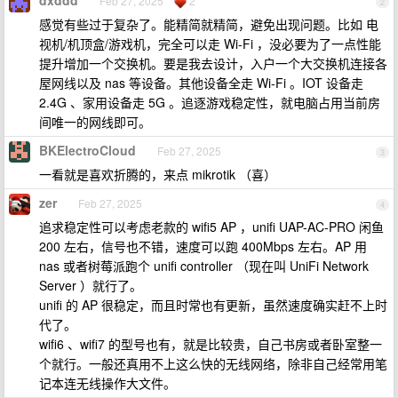
dxddd
Feb 27, 2025
2
2
感觉有些过于复杂了。能精简就精简，避免出现问题。比如 电
视机/机顶盒/游戏机，完全可以走 Wi-Fi ，没必要为了一点性能
提升增加一个交换机。要是我去设计，入户一个大交换机连接各
屋网线以及 nas 等设备。其他设备全走 Wi-Fi 。IOT 设备走
2.4G 、家用设备走 5G 。追逐游戏稳定性，就电脑占用当前房
间唯一的网线即可。
BKElectroCloud
Feb 27, 2025
3
一看就是喜欢折腾的，来点 mikrotik （喜）
zer
Feb 27, 2025
4
追求稳定性可以考虑老款的 wifi5 AP ，unifi UAP-AC-PRO 闲鱼
200 左右，信号也不错，速度可以跑 400Mbps 左右。AP 用
nas 或者树莓派跑个 unifi controller （现在叫 UniFi Network
Server ）就行了。
unifi 的 AP 很稳定，而且时常也有更新，虽然速度确实赶不上时
代了。
wifi6 、wifi7 的型号也有，就是比较贵，自己书房或者卧室整一
个就行。一般还真用不上这么快的无线网络，除非自己经常用笔
记本连无线操作大文件。