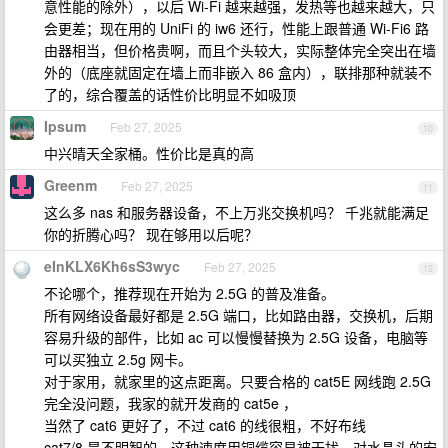
意性能的除外），以后 Wi-Fi 越来越强，发热等也越来越大，只
会更差；现在用的 UniFi 的 iw6 还行，性能上跟普通 Wi-Fi6 路
由器相当，但价格贵啊，而且个头较大，实际整体完全突出在墙
外的（底座就固定在墙上而非嵌入 86 盒内），联排那种就装不
了的，综合覆盖的话性价比明显不如吸顶
Ipsum
Feb 27, 2025
10
中兴晴天全家桶。性价比是真的高
Greenm
Feb 27, 2025
11
这么多 nas 和服务器设备，不上万兆交换机吗？ 千兆就能满足
你的折腾心吗？ 现在够用以后呢？
eInKLX6Kh6sS3wyc
Feb 27, 2025
12
不论哪个，推荐现在开始为 2.5G 的普及准备。
所有网络设备最好都是 2.5G 端口，比如路由器，交换机，后期
容易升级的部件，比如 ac 可以慢慢替换为 2.5G 设备，电脑等
可以买独立 2.5g 网卡。
对于家用，就家里的这点距离。只要合格的 cat5E 网线跑 2.5G
完全没问题，我家的就开发商的 cat5e ，
当然了 cat6 更好了，不过 cat6 的线很粗，不好布线
cat7/8 是不明智的，这种速度用铜缆容易被干扰，对水晶头的安