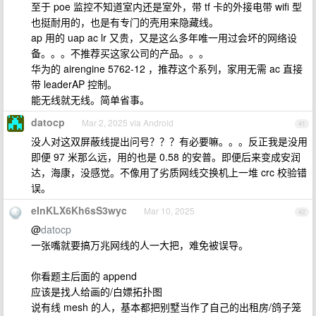
至于 poe 监控不知道室内还是室外，带 tf 卡的外接电带 wifi 型
也挺耐用的，也是有专门的壳用来隐藏线。
ap 用的 uap ac lr 又贵，又是这么多年唯一用过会坏的网络设
备。。。不推荐买这家公司的产品。。。
华为的 airengine 5762-12 ，推荐这个系列，家用无需 ac 直接
带 leaderAP 控制。
能无线就无线。简单省事。
datocp
Mar 2, 2025 via Android
41
没人对这双屏蔽线提出问号？？？有必要嘛。。。反正我是没用
即便 97 米那么远，用的也是 0.58 的安普。即便后来变成安润
达，海康，没感觉。不像用了劣质网线交换机上一堆 crc 校验错
误。
eInKLX6Kh6sS3wyc
Mar 10, 2025
42
@
datocp
一张嘴就要搞万兆网线的人一大把，难免被误导。
你看题主后面的 append
应该是找人给画的/白嫖拓扑图
说有线 mesh 的人，基本都把别墅当作了自己的出租房/鸽子笼