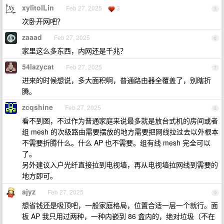
xylitolLin
Feb 27, 2025
3
5
次卧开网吧？
zaaad
Feb 27, 2025
6
家里这么多东西，内网还是千兆？
54lazycat
Feb 27, 2025
7
进来的时候想说，多大面积啊，普通路由器全覆盖了，别瞎折
腾。
zcqshine
Feb 27, 2025
8
看不到图，不过作为普通家庭来说最多就是放台式机的房间或者
组 mesh 的次级路由需要摆放的地方需要把网线拉过去以外根本
不需要折腾什么。什么 AP 也不需要。组有线 mesh 完全可以
了。
另外建议入户光纤直接拉到电视墙，再从电视墙拉网线到需要的
地方即可。
ajyz
Feb 27, 2025
9
想省钱还是吸顶吧，一般家庭格局，位置合适一层一个就行。面
板 AP 我只用过两种，一种内嵌到 86 盒内的，绝对垃圾（不在