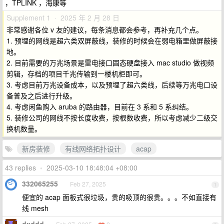
，TPLINK ，海康等
Supplement 1 · 2025 年 2 月 28 日
非常感谢各位 v 友的建议，每条消息都会参考，再补充几个点。
1. 预埋的网线是超六类双屏蔽线，装修的时候会在弱电箱里做屏蔽接
地。
2. 目前需要的万兆场景是雷电接口固态硬盘接入 mac studio 做视频
剪辑，存档的项目千兆传输到一楼机柜即可。
3. 考虑目前万兆设备成本，以及预埋了超六类线，后续等万兆电口设
备普及之后进行升级。
4. 考虑闲鱼购入 aruba 的路由器，目前在 3 系和 5 系纠结。
5. 装修公司的网线不按长度收费，按根数收费，所以考虑减少二级交
换机数量。
新房装修
有线网络拓扑设计
acap
43 replies
•
2025-03-10 18:48:04 +08:00
332065255
Feb 27, 2025
1
便宜的 acap 面板式很垃圾，贵的吸顶的很贵。。。不如直接有
线 mesh