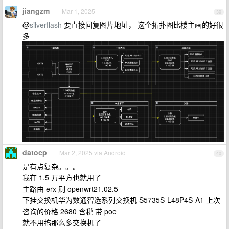
jiangzm
Mar 1, 2025
39
@
silverflash
要直接回复图片地址， 这个拓扑图比楼主画的好很
多
datocp
Mar 2, 2025 via Android
40
是有点复杂。。。
我在 1.5 万平方也就用了
主路由 erx 刷 openwrt21.02.5
下挂交换机华为数通智选系列交换机 S5735S-L48P4S-A1 上次
咨询的价格 2680 含税 带 poe
就不用搞那么多交换机了