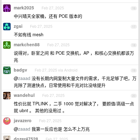
mark2025
Feb 27, 2025
16
中兴晴天全家桶，还有 POE 版本的
zgsi
Feb 27, 2025
17
不如有线 mesh
markchen88
Feb 27, 2025
18
说得对，卧室之间 和 POE 交换机，AP ，和核心交换机都该万
兆
badgv
Feb 27, 2025 via Android
19
@
zaaad
没有长期内网复制大量文件的需求，千兆足够了吧，万
兆除了测速快点，日常使用和千兆对比没啥提升
wandehul
Feb 27, 2025
20
性价比就 TPLINK ，二手 1000 觉对解决了， 要颜值/高级一点
就 ubnt 。 其他的没用过 。
javazero
Feb 27, 2025
21
@
zaaad
我第一反应也是 怎么不上万兆
dozer47528
Feb 27, 2025
22