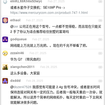
eInKLX6Kh6sS3wyc
Feb 27, 2025
28
或者水星作子交换机：SE109P Pro ->
https://www.mercurycom.com.cn/product-747-1.html
ethsol
Feb 27, 2025
29
@
zer
公司正在用这个型号，一点都不觉得稳，而且现在只能买
2 手了你认为适合推荐给住别墅的富哥吗
godqueue
Feb 27, 2025
30
网线能上万兆就上万兆把。。现在的千兆不够看了把。
zzzain46
Feb 27, 2025
31
华为 Q7 （带风扇的）
xiangchen2011
Feb 28, 2025
32
这么多设备，大家庭
dxddd
Feb 28, 2025
33
@
dozer47528
我感觉有可能是 2.4g 信号冲突，或者是长时间
保持连接对网关有一定的压力。后者我一般每天重启一次😄，就
能解决。所以说弄个简单的网络拓扑，每天定时重启一下主网关
就能解决很多问题。