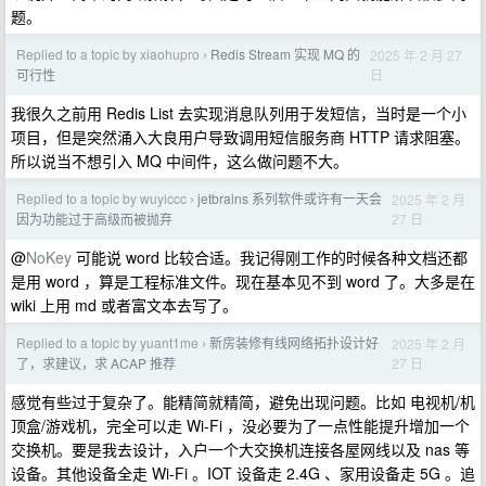
题。
Replied to a topic by xiaohupro
Redis Stream 实现 MQ 的
2025 年 2 月 27
›
日
可行性
我很久之前用 Redis List 去实现消息队列用于发短信，当时是一个小
项目，但是突然涌入大良用户导致调用短信服务商 HTTP 请求阻塞。
所以说当不想引入 MQ 中间件，这么做问题不大。
Replied to a topic by wuyiccc
jetbrains 系列软件或许有一天会
2025 年 2 月
›
27 日
因为功能过于高级而被抛弃
@
NoKey
可能说 word 比较合适。我记得刚工作的时候各种文档还都
是用 word ，算是工程标准文件。现在基本见不到 word 了。大多是在
wiki 上用 md 或者富文本去写了。
Replied to a topic by yuant1me
新房装修有线网络拓扑设计好
2025 年 2 月
›
27 日
了，求建议，求 ACAP 推荐
感觉有些过于复杂了。能精简就精简，避免出现问题。比如 电视机/机
顶盒/游戏机，完全可以走 Wi-Fi ，没必要为了一点性能提升增加一个
交换机。要是我去设计，入户一个大交换机连接各屋网线以及 nas 等
设备。其他设备全走 Wi-Fi 。IOT 设备走 2.4G 、家用设备走 5G 。追