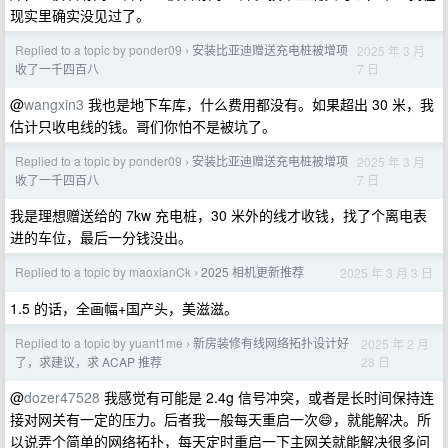
现实里确实没见过了。
Replied to a topic by ponder09
安装比亚迪赠送充电桩被增项
2025 年 3 月
›
7 日
收了一千四百八
@
wangxin3
我也是地下车库，什么费用都没有。如果超出 30 米，我
估计只收电线的钱。哥们你怕不是被坑了。
Replied to a topic by ponder09
安装比亚迪赠送充电桩被增项
2025 年 3 月
›
7 日
收了一千四百八
我是理想赠送给的 7kw 充电桩，30 米外的线才收钱，找了个离电表
进的车位，最后一分钱没出。
Replied to a topic by maoxianCk
2025 相机更新推荐
2025 年 3 月 3 日
›
1.5 的话，全画幅+国产头，美滋滋。
Replied to a topic by yuant1me
新房装修有线网络拓扑设计好
2025 年 2 月
›
28 日
了，求建议，求 ACAP 推荐
@
dozer47528
我感觉有可能是 2.4g 信号冲突，或者是长时间保持连
接对网关有一定的压力。后者我一般每天重启一次😄，就能解决。所
以说弄个简单的网络拓扑，每天定时重启一下主网关就能解决很多问