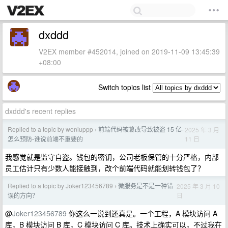
dxddd
V2EX member #452014, joined on 2019-11-09 13:45:39
+08:00
Switch topics list
dxddd's recent replies
Replied to a topic by woniuppp
前端代码被篡改导致被盗 15 亿-
2025 年 3 月
›
11 日
怎么预防-谁说前端不重要的
我感觉就是监守自盗。钱包的密钥，公司老板保管的十分严格，内部
员工估计只有少数人能接触到，改个前端代码就能划转钱包了？
Replied to a topic by Joker123456789
微服务是不是一种错
2025 年 3 月 10
›
日
误的方向？
@
Joker123456789
你这么一说到还真是。一个工程，A 模块访问 A
库，B 模块访问 B 库，C 模块访问 C 库。技术上确实可以，不过我在