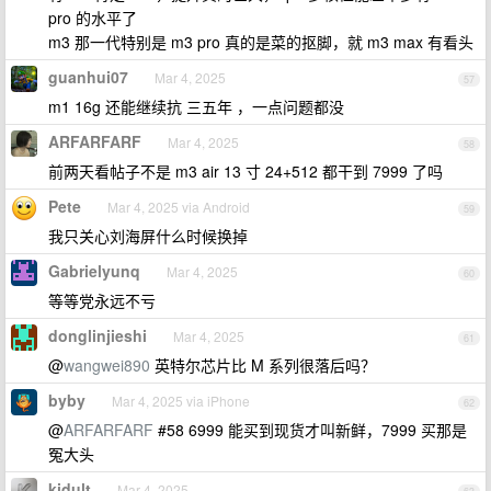
pro 的水平了
m3 那一代特别是 m3 pro 真的是菜的抠脚，就 m3 max 有看头
guanhui07
Mar 4, 2025
57
m1 16g 还能继续抗 三五年 ，一点问题都没
ARFARFARF
Mar 4, 2025
58
前两天看帖子不是 m3 air 13 寸 24+512 都干到 7999 了吗
Pete
Mar 4, 2025 via Android
59
我只关心刘海屏什么时候换掉
Gabrielyunq
Mar 4, 2025
60
等等党永远不亏
donglinjieshi
Mar 4, 2025
61
@
wangwei890
英特尔芯片比 M 系列很落后吗？
byby
Mar 4, 2025 via iPhone
62
@
ARFARFARF
#58 6999 能买到现货才叫新鲜，7999 买那是
冤大头
kidult
Mar 4, 2025