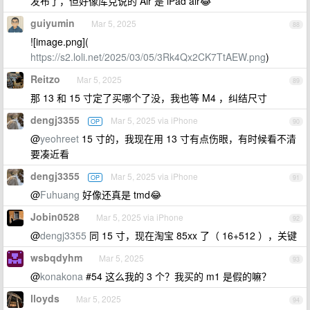
发布了，但好像库克说的 Air 是 iPad air😂
guiyumin
Mar 5, 2025
88
![image.png](
https://s2.loli.net/2025/03/05/3Rk4Qx2CK7TtAEW.png
)
Reitzo
Mar 5, 2025
89
那 13 和 15 寸定了买哪个了没，我也等 M4 ，纠结尺寸
dengj3355
Mar 5, 2025 via iPhone
OP
90
@
yeohreet
15 寸的，我现在用 13 寸有点伤眼，有时候看不清
要凑近看
dengj3355
Mar 5, 2025 via iPhone
OP
91
@
Fuhuang
好像还真是 tmd😂
Jobin0528
Mar 5, 2025 via iPhone
92
@
dengj3355
同 15 寸，现在淘宝 85xx 了（ 16+512 ），关键
wsbqdyhm
Mar 5, 2025
93
@
konakona
#54 这么我的 3 个？我买的 m1 是假的嘛？
lloyds
Mar 5, 2025
94