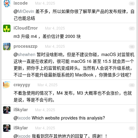
ixcode
Mar 4, 2025
46
@
MrDevin
差不多，所以如果你很了解苹果产品的发布规律，自
己也能总结
iCloudError
Mar 4, 2025
47
m3 升级 m4 ，差价估计要 2000 块
processzzp
Mar 4, 2025
48
@
shewhen
暂时没啥影响，但是不建议你碰，macOS 对监管机
这块一直是在收紧的，很可能 macOS 16 甚至 15.5 就会弄一个
更新，把你手上的监管机变成砖头。当然有人会说不升级系统，
不过一台不能升级最新版系统的 MacBook ，你猜值多少钱呢？
crayygy
Mar 4, 2025
49
不着急使用的情况下，M4 发布，M3 大概率也不会涨价，也就
是说，等是不会亏的。
iSkylar
Mar 4, 2025
50
@
ixcode
Which website provides this analysis?
iSkylar
Mar 4, 2025
51
@
ixcode
我看到您在其他地方的回复了，感谢！！