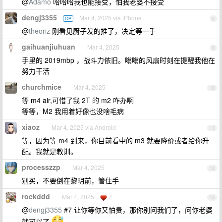
@
Adamo
哈哈哈我也能接受，怕我老婆不接受
dengj3355
Mar 4, 2025 via iPhone
OP
8
@
theoriz
刚看见厨子发的推了，决定等一手
gaihuanjiuhuan
Mar 4, 2025
9
手里的 2019mbp ，战斗力依旧。嗡嗡的风扇时刻在提醒我他在
努力干活
churchmice
Mar 4, 2025
10
等 m4 air,可惜了我 2T 的 m2 咋办啊
等等，M2 我用着好像也没啥毛病
xiaoz
Mar 4, 2025 via Android
11
等，因为等 m4 到来，你目前看中的 m3 就要降价或者给你升
配。我就是教训。
processzzp
Mar 4, 2025
12
别买，不要倒在黎明前，管住手
rockddd
Mar 4, 2025
7
13
@
dengj3355
#7 让你等你又怕贵，那你别问我们了，问你老婆
就可以了