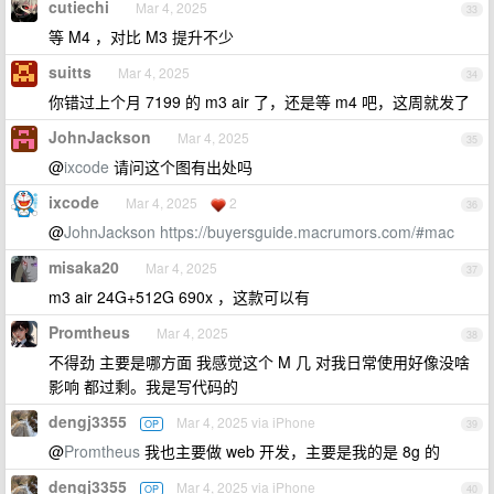
cutiechi
Mar 4, 2025
33
等 M4 ，对比 M3 提升不少
suitts
Mar 4, 2025
34
你错过上个月 7199 的 m3 air 了，还是等 m4 吧，这周就发了
JohnJackson
Mar 4, 2025
35
@
ixcode
请问这个图有出处吗
ixcode
Mar 4, 2025
2
36
@
JohnJackson
https://buyersguide.macrumors.com/#mac
misaka20
Mar 4, 2025
37
m3 air 24G+512G 690x ，这款可以有
Promtheus
Mar 4, 2025
38
不得劲 主要是哪方面 我感觉这个 M 几 对我日常使用好像没啥
影响 都过剩。我是写代码的
dengj3355
Mar 4, 2025 via iPhone
OP
39
@
Promtheus
我也主要做 web 开发，主要是我的是 8g 的
dengj3355
Mar 4, 2025 via iPhone
OP
40