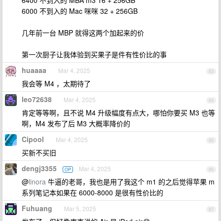
6400 不到入的 MBA m3 16 + 256GB
6000 不到入的 Mac 咪咪 32 + 256GB
几年前一台 MBP 就得这两个加起来的价
第一次厨子让我体验到买果子是件有性价比的事
huaaaa
Mar 4, 2025
83
我会等 M4 ，太期待了
leo72638
Mar 4, 2025
84
肯定等等啊，且不说 M4 升级幅度有点大，哪怕你要买 M3 也等
啊，M4 发布了后 M3 大概率降价的
Cipool
Mar 4, 2025
85
买新不买旧
dengj3355
Mar 4, 2025
OP
86
@
linora
牛逼的老哥，我也是用了我这个 m1 的之后觉得苹果 m
系列笔记本如果在 6000-8000 是很有性价比的
Fuhuang
Mar 5, 2025
87