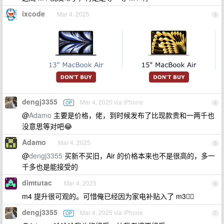
ixcode
Mar 4, 2025
3
dengj3355
Mar 4, 2025 via iPhone
OP
4
@
Adamo
主要是价格，佬，到时候发布了比现款贵和一两千也
没意思等对吧😂
Adamo
Mar 4, 2025
5
@
dengj3355
买新不买旧，Air 的价格本来也不是很高的，多一
千多也是能接受的
dimtutac
Mar 4, 2025
6
m4 提升很可观的。可惜俺已经因为家电补贴入了 m3🤷‍♂️
dengj3355
Mar 4, 2025 via iPhone
OP
7