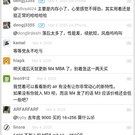
dengj3355
Mar 4, 2025 via iPhone
OP
76
@
killva4624
主要是内存小了，心里感觉不得劲，其实用着还是
挺正常的哈哈哈哈
dengj3355
Mar 4, 2025 via iPhone
OP
77
@
donglinjieshi
落后太多了，性能差，续航短，风扇呜呜叫
kamal
Mar 4, 2025
78
等等党永不吃亏
hiapk
Mar 4, 2025
79
明天或后天就更新 M4 MBA 了，别着急这一两天买
leon912
Mar 4, 2025
80
我觉着可以看看新的 air 有没有让你非常动心的新特性。
如果没有你就入 M3 呗，而且 M4 发了的话 M3 应该价格还会低
一些吧？
ARFARFARF
Mar 4, 2025
81
@
byby
去年底 9000 买的 16+256 算什么🤣
linora
Mar 4, 2025
82