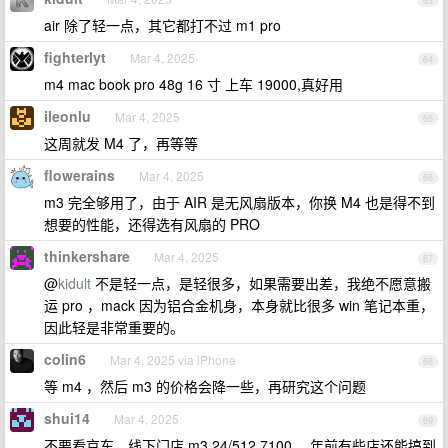
63
air 除了轻一点，其它都打不过 m1 pro
fighterlyt
Mar 4, 2025
64
m4 mac book pro 48g 16 寸 上车 19000,真好用
ileonlu
Mar 4, 2025
65
这周就发 M4 了，再等等
flowerains
Mar 4, 2025
66
m3 完全够用了，由于 AIR 是无风扇版本，你换 M4 也是得不到
想要的性能，还得选有风扇的 PRO
thinkershare
Mar 4, 2025
67
@
kidult
不是轻一点，是轻很多，如果需要出差，我绝不愿意搬
运 pro ，mack 因为铝合金机身，本身就比很多 win 笔记本重，
因此轻是非常重要的。
colin6
Mar 4, 2025 via iPhone
68
等 m4 ，然后 m3 的价格会降一些，再研究这个问题
shui14
Mar 4, 2025
69
不要看京东，线下门店 m3 24/512 7100 ，年前有些店还能搞到