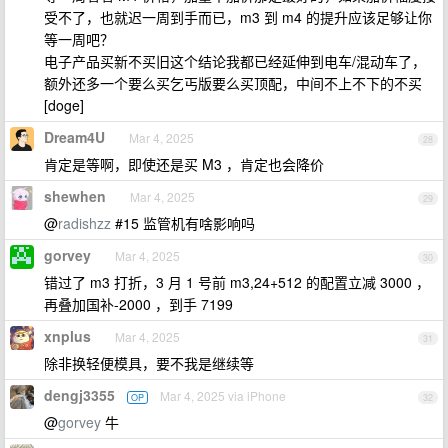
受不了，也就迟一周到手而已，m3 到 m4 的提升应该足够让你
等一周吧？
电子产品买新不买旧这个结论我都已经延伸到电车/混动车了，
额外还多一个要么买乞丐版要么买顶配，中间不上不下的不买
[doge]
Dream4U
Mar 4, 2025
28
肯定是等啊，即使还是买 M3 ，肯定也会降价
shewhen
Mar 4, 2025
29
@
radishzz
#15 监管机有啥影响吗
gorvey
Mar 4, 2025
30
错过了 m3 打折，3 月 1 号前 m3,24+512 的配置立减 3000 ，
再叠加国补-2000 ，到手 7199
xnplus
Mar 4, 2025
31
除非换轻便模具，要不我是继续等
dengj3355
Mar 4, 2025 via iPhone
OP
32
@
gorvey
牛