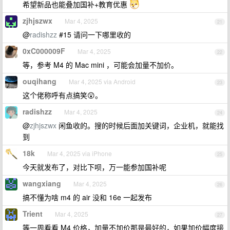
希望新品也能叠加国补+教育优惠
zjhjszwx
Mar 4, 2025
21
@
radishzz
#15 请问一下哪里收的
0xC000009F
Mar 4, 2025
22
等，参考 M4 的 Mac mini ，可能会加量不加价。
ouqihang
Mar 4, 2025 via Android
23
这个佬称呼有点搞笑😲。
radishzz
Mar 4, 2025
24
@
zjhjszwx
闲鱼收的。搜的时候后面加关键词，企业机，就能找
到
18k
Mar 4, 2025 via iPhone
25
今天就发布了，对比下呗，万一能参加国补呢
wangxiang
Mar 4, 2025
26
搞不懂为啥 m4 的 air 没和 16e 一起发布
Trient
Mar 4, 2025
27
等一周看看 M4 价格，加量不加价那是最好的，如果加价幅度接