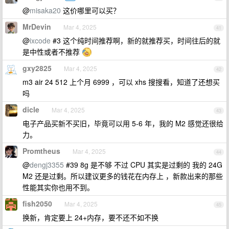
@
misaka20
这价哪里可以买？
MrDevin
Mar 4, 2025
41
@
ixcode
#3 这个纯时间推荐啊，新的就推荐买，时间往后的就
是中性或者不推荐
gxy2825
Mar 4, 2025
42
m3 air 24 512 上个月 6999 ，可以 xhs 搜搜看，知道了还想买
吗
dicle
Mar 4, 2025
43
电子产品买新不买旧，毕竟可以用 5-6 年，我的 M2 感觉还很给
力。
Promtheus
Mar 4, 2025
44
@
dengj3355
#39 8g 是不够 不过 CPU 其实是过剩的 我的 24G
M2 还是过剩。所以建议更多的钱花在内存上 ，新款出来的那些
性能其实你也用不到。
fish2050
Mar 4, 2025
45
换新，肯定要上 24+内存，要不还不如不换