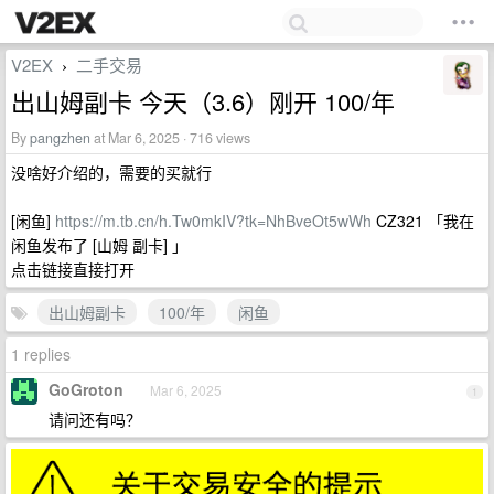
V2EX
二手交易
›
出山姆副卡 今天（3.6）刚开 100/年
By
pangzhen
at Mar 6, 2025 · 716 views
没啥好介绍的，需要的买就行
[闲鱼]
https://m.tb.cn/h.Tw0mkIV?tk=NhBveOt5wWh
CZ321 「我在
闲鱼发布了 [山姆 副卡] 」
点击链接直接打开
出山姆副卡
100/年
闲鱼
1 replies
GoGroton
Mar 6, 2025
1
请问还有吗？