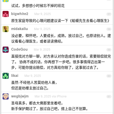
试试，多想想小时候忘不掉的班花
bigwhite2
Mar 9, 2025
57
原生家庭导致的心理问题建议读一下《蛤蟆先生去看心理医生》
midakaliu
Mar 9, 2025
58
没必要，释怀吧，人要成长，成熟，放过自己，也原谅别人。建
议看看心理医生，或者读读佛经。
CodeGou
Mar 9, 2025
59
直接找对方聊一聊，对方承认对你造成伤害的话，索要赔偿就完
了。 协商不成的话，你再想下一步吧。很多事情得迈出第一
步，可能你提出赔偿，对方真给你赔了，这事就过去了。
likai
Mar 9, 2025
60
虽然-不经他人苦莫劝他人善，
但还是劝楼主放过自己。
wegbjwjm
Mar 9, 2025 via iPhone
61
圣母真多，都去大佛那里坐着吧，
新手保护期过了，放过自己吧，搭上自己不划算。