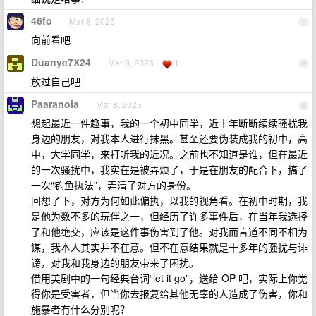
46fo
Mar 8, 2025
7
向前看吧
Duanye7X24
Mar 8, 2025
1
8
放过自己吧
Paaranoia
Mar 8, 2025
9
想起最近一件趣事，我的一个初中同学，近十年断断续续骚扰我
身边的朋友，对我本人进行抹黑。甚至还要伪装成我的初中，高
中，大学同学，来打听我的近况。之前也不知道是谁，但在最近
的一次骚扰中，我实在是被弄烦了，于是在朋友的配合下，搞了
一次“钓鱼执法”，弄清了对方的身份。
回想了下，对方为何如此偏执，以我的视角看。在初中时期，我
是他为数不多的玩伴之一，但经历了许多事件后，在当年我选择
了和他绝交，应该是这件事伤害到了他。对我而言道不同不相为
谋，我本人其实并不在意。但不在意结果就是十多年的骚扰与诽
谤，对我和我身边的朋友带来了困扰。
借用美剧中的一句经典台词“let it go”，送给 OP 吧，实际上你觉
得你是受害者，但当你去报复给其他无辜的人造成了伤害，你和
施暴者有什么分别呢？