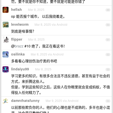
罚，要不就是你不知道，要不就是可能是你错了
hefish
Mar 8, 2025
49
op 能否报个城市， 以后我绕着走。
levelworm
Mar 8, 2025 via Android
50
到底是啥事情？
flipper
Mar 8, 2025
51
@
brazz
#10 绝了，我正在看这书！
osilinka
Mar 8, 2025 via Android
52
多看看心理创伤治疗类的书吧
lindaiyu99
Mar 8, 2025
53
学习更多的知识，有很多合法且不违反道德，甚至有益于社会的
方式，来折腾这些人。
但是，学到这些知识之后，这些人在你眼里就会变成蚂蚁，不值
得投入任何精力了。
damnthatsfunny
Mar 9, 2025 via Android
54
以前那些欺负你的人，他们的心理也是不成熟的，多半也是小混
混，社会早已教他们做人。