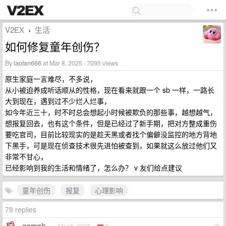
V2EX
生活
›
如何修复童年创伤？
By
laofan666
at Mar 8, 2025 · 7095 views
原生家庭一言难尽，不多说，
从小被迫养成听话顺从的性格，现在看来就跟一个 sb 一样，一路长
大到现在，遇到过不少烂人烂事，
如今年近三十，时不时总会想起小时候被欺负的那些事，越想越气，
想报复回去，也有这个条件，但是已经过了新手期，把对方整成重伤
要吃官司，目前比较现实的是趁天黑或者找个偏僻没监控的地方背地
下黑手，可是现在侦查技术很先进怕被查到，如果就这么放过他们又
非常不甘心，
已经影响到我的生活和情绪了，怎么办？ v 友们给点建议
童年创伤
报复
心理影响
79 replies
qxmqh
Mar 8, 2025
5