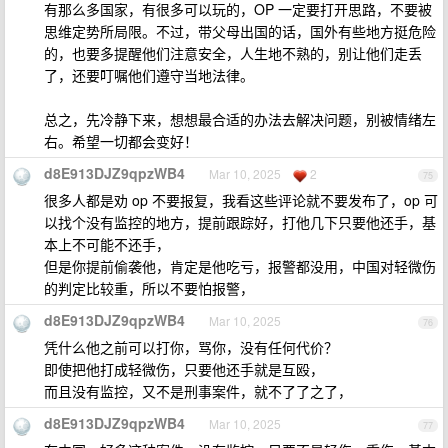
有那么多国家，有很多可以玩的，OP 一定要打开思路，不要被
思维定势所局限。不过，带父母出国的话，国外有些地方挺危险
的，也要多提醒他们注意安全，人生地不熟的，别让他们走丢
了，还要叮嘱他们遵守当地法律。
总之，先冷静下来，想想最合适的办法去解决问题，别被情绪左
右。希望一切都会变好！
d8E913DJZ9qpzWB4
Mar 10, 2025
2
75
很多人都是劝 op 不要报复，我看这些评论就不要发布了，op 可
以找个没有监控的地方，提前跟踪好，打他几下只要他还手，基
本上不可能不还手，
但是你提前偷袭他，肯定是他吃亏，报警都没用，中国对轻微伤
的判定比较重，所以不要怕报警，
d8E913DJZ9qpzWB4
Mar 10, 2025
76
凭什么他之前可以打你，骂你，没有任何代价？
即使把他打成轻微伤，只要他还手就是互殴，
而且没有监控，又不是刑事案件，就不了了之了，
d8E913DJZ9qpzWB4
Mar 10, 2025
77