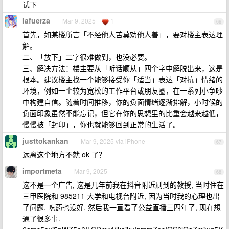
试下
lafuerza
Mar 9, 2025
1
66
首先，如某楼所言「不经他人苦莫劝他人善」，要对楼主表达理
解。
二、「放下」二字很难做到，也没必要。
三、解决方法：楼主要从「听话顺从」四个字中解脱出来，这是
根本。建议楼主找一个能够接受你「适当」表达「对抗」情绪的
环境，例如一个较为宽松的工作平台或朋友圈，在一系列小争吵
中构建自信。随着时间推移，你的负面情绪逐渐排解，小时候的
负面印象虽然不能忘记，但它在你的思想里的比重会越来越低，
慢慢被「封印」，你也就能够回到正常的生活了。
justtokankan
Mar 9, 2025 via iPhone
67
远离这个地方不就 ok 了？
importmeta
Mar 9, 2025
68
这不是一个广告, 这是几年前我在抖音附近刷到的教授, 当时住在
三甲医院和 985211 大学和电视台附近, 因为当时我的心理也出
了问题, 吃药也没好, 然后我一直看了公益直播三四年了, 现在想
通了很多事.