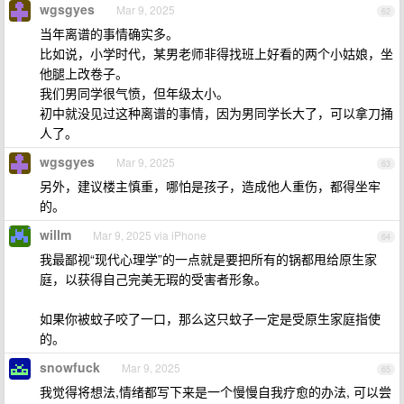
wgsgyes
Mar 9, 2025
62
当年离谱的事情确实多。
比如说，小学时代，某男老师非得找班上好看的两个小姑娘，坐
他腿上改卷子。
我们男同学很气愤，但年级太小。
初中就没见过这种离谱的事情，因为男同学长大了，可以拿刀捅
人了。
wgsgyes
Mar 9, 2025
63
另外，建议楼主慎重，哪怕是孩子，造成他人重伤，都得坐牢
的。
willm
Mar 9, 2025 via iPhone
64
我最鄙视“现代心理学”的一点就是要把所有的锅都甩给原生家
庭，以获得自己完美无瑕的受害者形象。
如果你被蚊子咬了一口，那么这只蚊子一定是受原生家庭指使
的。
snowfuck
Mar 9, 2025
65
我觉得将想法,情绪都写下来是一个慢慢自我疗愈的办法, 可以尝