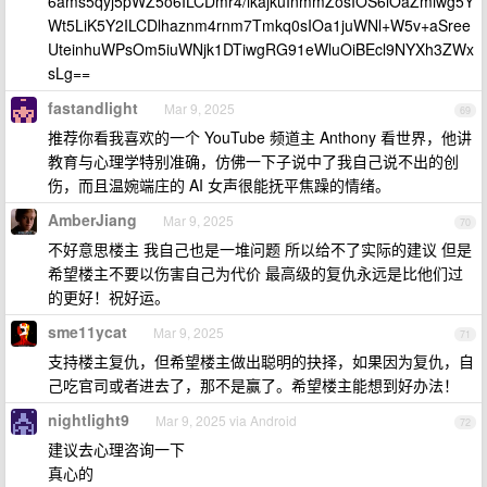
6ams5qyj5pWZ5o6ILCDmr4/lkajkuInmmZosIOS6lOaZmiwg5Y
Wt5LiK5Y2ILCDlhaznm4rnm7Tmkq0sIOa1juWNl+W5v+aSree
UteinhuWPsOm5iuWNjk1DTiwgRG91eWluOiBEcl9NYXh3ZWx
sLg==
fastandlight
Mar 9, 2025
69
推荐你看我喜欢的一个 YouTube 频道主 Anthony 看世界，他讲
教育与心理学特别准确，仿佛一下子说中了我自己说不出的创
伤，而且温婉端庄的 AI 女声很能抚平焦躁的情绪。
AmberJiang
Mar 9, 2025
70
不好意思楼主 我自己也是一堆问题 所以给不了实际的建议 但是
希望楼主不要以伤害自己为代价 最高级的复仇永远是比他们过
的更好！祝好运。
sme11ycat
Mar 9, 2025
71
支持楼主复仇，但希望楼主做出聪明的抉择，如果因为复仇，自
己吃官司或者进去了，那不是赢了。希望楼主能想到好办法！
nightlight9
Mar 9, 2025 via Android
72
建议去心理咨询一下
真心的