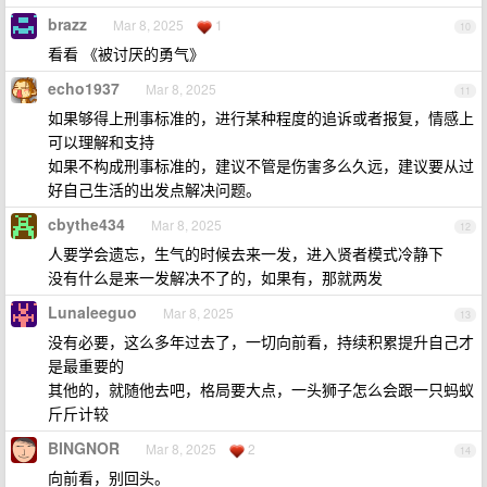
brazz
Mar 8, 2025
1
10
看看 《被讨厌的勇气》
echo1937
Mar 8, 2025
11
如果够得上刑事标准的，进行某种程度的追诉或者报复，情感上
可以理解和支持
如果不构成刑事标准的，建议不管是伤害多么久远，建议要从过
好自己生活的出发点解决问题。
cbythe434
Mar 8, 2025
12
人要学会遗忘，生气的时候去来一发，进入贤者模式冷静下
没有什么是来一发解决不了的，如果有，那就两发
Lunaleeguo
Mar 8, 2025
13
没有必要，这么多年过去了，一切向前看，持续积累提升自己才
是最重要的
其他的，就随他去吧，格局要大点，一头狮子怎么会跟一只蚂蚁
斤斤计较
BINGNOR
Mar 8, 2025
2
14
向前看，别回头。