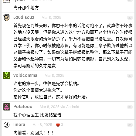
离开那个地方
520discuz
Mar 8, 2025
32
首先现在到处天眼，你想干坏事的话绝对跑不了，就算你干坏事
的地方没天眼，但是你从进入这个地方和离开这个地方的时候都
已经被天眼看的清清楚楚了，千万不要把自己赔进去。其次你可
以学下佛，你小时候被他欺负，有可能是你上辈子欺负过他所以
这辈子来报应了，如果你这辈子继续报仇整他，那么下辈子可能
又会和他起冲突，一切有为法如果梦幻泡影，自己别入戏太深，
学司马懿活的久才是赢
voidcomma
Mar 8, 2025
33
治愈的第一步，往往是先学会接纳。
你对这个事情太过执念了。
忘掉它吧，放过自己。这才是好的开始。
Potatooo
Mar 8, 2025 via Android
34
找个心理医生 比发帖靠谱
linora
Mar 8, 2025
3
35
向前看，别回头！！！