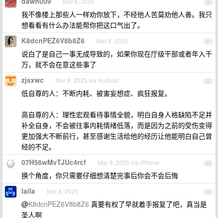
dawn009
Mar 8, 2025
20
我不像楼上那些人一样劝你放下，不经他人苦莫劝他人善。我只
想看看有什么办法能帮你把这口气出了。
K8dcnPEZ6V8b8Z6
Mar 8, 2025
21
说白了是自己一事无成导致的，如果你现在厅级干部或者年入千
万，就不会在意这些事了
zjsxwc
Mar 8, 2025 via Android
22
低自尊的人：不断内耗、被害妄想症、疯狂报复。
高自尊的人：理性宏观看待事情全貌，明白自身人格缺陷不足并
补全自身，不会被往事内耗情绪低落，而是因为之前的受伤变得
更加强大不断前行，甚至感谢生活给他的经历让他能明白自己曾
经的不足。
07H56wMvTJUc4rcf
Mar 8, 2025 via iPhone
23
换个角度，你只需要仔细想清楚完事后你会不会后悔
laila
Mar 8, 2025
24
@
K8dcnPEZ6V8b8Z6
真要有权了早就着手报复了吧，真当是
圣人啊