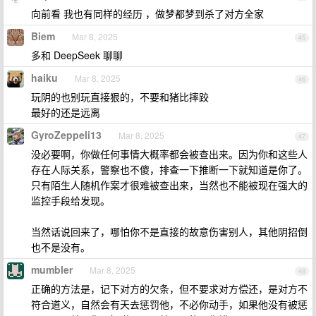
向前看 我也有同样的经历 ，做梦都梦到杀了对方全家
Biem
Mar 8, 2025
45
多和 DeepSeek 聊聊
haiku
Mar 8, 2025
46
玩阴的也别玩直接狠的，不要和猪比摔跤
最好的还是远离
GyroZeppeli13
Mar 8, 2025
47
没必要啊，你做任何事情大概率都会被查出来。因为你和这些人
存在人际关系，警察也不傻，排查一下推断一下就知道是你了。
只有陌生人随机作案才很难被查出来，当然也不能被现在强大的
监控手段给发现。
当然话说回来了，哪怕你不是直接的故意伤害别人，其他阴招倒
也不是没有。
mumbler
Mar 8, 2025
48
正确的方法是，记下对方的欠条，但不要求对方偿还，是对方不
符合道义，自然会有天去惩罚他，不必你动手，如果他没有被惩