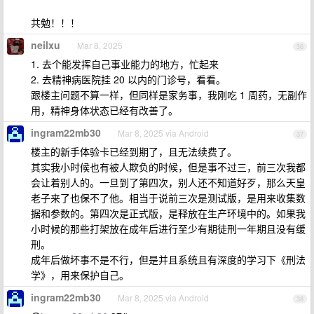
共勉！！！
neilxu
Mar 8, 2025
36
1. 去个能发挥自己事业能力的地方，忙起来
2. 去精神病医院挂 20 以内的门诊号，看看。
跟楼主问题不算一样，但同样是家务事，我刚吃 1 周药，无副作
用，精神身体状态已经有改善了。
ingram22mb30
Mar 8, 2025 via Android
37
楼主的新手体验卡已经到期了，且无法续费了。
其实我小时候也有被人欺负的时候，但是事不过三，前三次我都
会让着别人的。一旦到了第四次，别人还不知道好歹，那么天皇
老子来了也保不了他。相当于说前三次是测试版，是用来收集数
据和参数的。第四次是正式版，是释放在生产环境中的。如果我
小时候的那些打架放在成年后进行至少有期徒刑一年期且没有缓
刑。
成年后做坏事不是不行，但是并且系统且有深度的学习下《刑法
学》，用来保护自己。
ingram22mb30
Mar 8, 2025 via Android
38