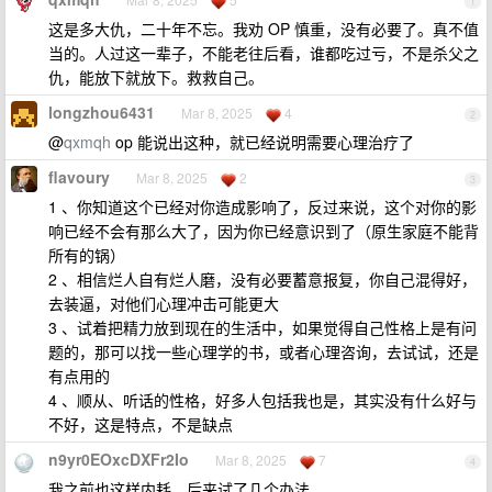
1
这是多大仇，二十年不忘。我劝 OP 慎重，没有必要了。真不值
当的。人过这一辈子，不能老往后看，谁都吃过亏，不是杀父之
仇，能放下就放下。救救自己。
longzhou6431
Mar 8, 2025
4
2
@
qxmqh
op 能说出这种，就已经说明需要心理治疗了
flavoury
Mar 8, 2025
2
3
1 、你知道这个已经对你造成影响了，反过来说，这个对你的影
响已经不会有那么大了，因为你已经意识到了（原生家庭不能背
所有的锅）
2 、相信烂人自有烂人磨，没有必要蓄意报复，你自己混得好，
去装逼，对他们心理冲击可能更大
3 、试着把精力放到现在的生活中，如果觉得自己性格上是有问
题的，那可以找一些心理学的书，或者心理咨询，去试试，还是
有点用的
4 、顺从、听话的性格，好多人包括我也是，其实没有什么好与
不好，这是特点，不是缺点
n9yr0EOxcDXFr2Io
Mar 8, 2025
7
4
我之前也这样内耗，后来试了几个办法