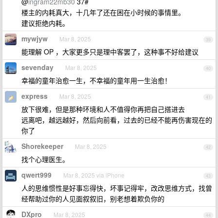
@
ingram22mb30
37#
楼主的内耗真大，十几年了还在困在小时候的事情里。
建议拒绝内耗。
mywjyw
Mar 8, 2025
39
能理解 OP ，大家更多只是理中客罢了，这种事不好给建议
sevenday
Mar 8, 2025
40
幸福的童年治愈一生，不幸福的童年用一生治愈！
express
Mar 8, 2025
41
放下很难，但是那种环境和人不值得你再把自己搭进去
远离吧，越远越好，然后向前看，过去的已经不能再伤害现在的
你了
Shorekeeper
Mar 8, 2025
42
找个心理医生。
qwert999
Mar 8, 2025 via iPhone
43
人的思维惯性是好事忘得快，坏事记得牢，改改思维方式，找曾
经帮助过你的人见面叙叙旧，别老想着欺负你的
DXpro
Mar 8, 2025
44