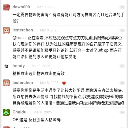
dawn009
Mar 8, 2025
15
一定需要物理伤害吗？有没有能让对方同样痛苦而且还合法的手
段？
lesterchen
Mar 8, 2025
16
@
brazz
正在看着,不过感觉观点有点刀刀见血,阿德勒心理学否
认心理创伤的存在.认为过往的经历是现在的自己赋予了它意义.
感觉并不是谁都能接受目的论的,知行合一太难了.就 op 而言可
能弗洛伊德的原因论更能让他接受吧.
Irendy
Mar 8, 2025
17
精神攻击远比物理攻击更有效
lesterchen
Mar 8, 2025
1
18
感觉你更像是生活中遇到了比较大的阻碍.而你没有办法去解决.
所以想要去发泄情绪.寻找情绪的平衡点.我更建议你找亲近的你
觉得能理解你的人聊聊~.要通过自我内耗去排解情绪还是很难的
Chaidu
Mar 8, 2025
19
OP 这是 反社会型人格障碍