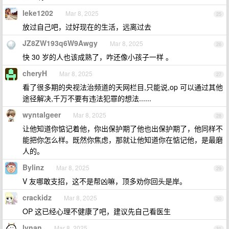
leke1202
Mar 8, 2025
25
放过自己吧，过好现在的生活，远离过去
JZ8ZW193q6W9Awgy
Mar 8, 2025
26
快 30 岁的人也该成熟了，咋还像小孩子一样 。
cheryH
Mar 8, 2025
27
看了很多期的央视法治频道的天网栏目,只能说,op 可以通过其他
途径解决,千万不要有违法犯罪的想法......
wyntalgeer
Mar 8, 2025
28
让他知道你惦记着他，你出保护期了他也出保护期了，他同样不
能把你怎么样。既然你焦虑，那就让他知道你在惦记他，是最磨
人的。
Bylinz
Mar 8, 2025
29
V 友哪敢支招，这不是帮凶嘛，顶多劝你回头是岸。
crackidz
Mar 8, 2025
30
OP 这已经心理不健康了吧，建议先自己看医生
lynan
Mar 8, 2025
31