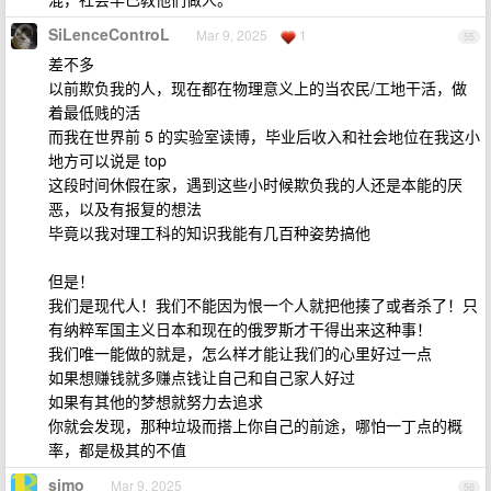
SiLenceControL
Mar 9, 2025
1
55
差不多
以前欺负我的人，现在都在物理意义上的当农民/工地干活，做
着最低贱的活
而我在世界前 5 的实验室读博，毕业后收入和社会地位在我这小
地方可以说是 top
这段时间休假在家，遇到这些小时候欺负我的人还是本能的厌
恶，以及有报复的想法
毕竟以我对理工科的知识我能有几百种姿势搞他
但是！
我们是现代人！我们不能因为恨一个人就把他揍了或者杀了！只
有纳粹军国主义日本和现在的俄罗斯才干得出来这种事！
我们唯一能做的就是，怎么样才能让我们的心里好过一点
如果想赚钱就多赚点钱让自己和自己家人好过
如果有其他的梦想就努力去追求
你就会发现，那种垃圾而搭上你自己的前途，哪怕一丁点的概
率，都是极其的不值
simo
Mar 9, 2025
56