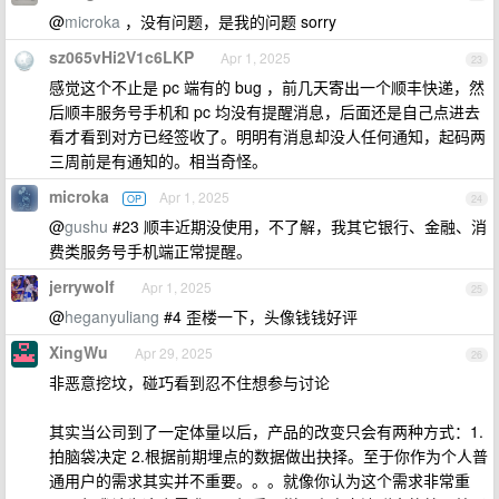
@
microka
，没有问题，是我的问题 sorry
sz065vHi2V1c6LKP
Apr 1, 2025
23
感觉这个不止是 pc 端有的 bug ，前几天寄出一个顺丰快递，然
后顺丰服务号手机和 pc 均没有提醒消息，后面还是自己点进去
看才看到对方已经签收了。明明有消息却没人任何通知，起码两
三周前是有通知的。相当奇怪。
microka
Apr 1, 2025
OP
24
@
gushu
#23 顺丰近期没使用，不了解，我其它银行、金融、消
费类服务号手机端正常提醒。
jerrywolf
Apr 1, 2025
25
@
heganyuliang
#4 歪楼一下，头像钱钱好评
XingWu
Apr 29, 2025
26
非恶意挖坟，碰巧看到忍不住想参与讨论
其实当公司到了一定体量以后，产品的改变只会有两种方式：1.
拍脑袋决定 2.根据前期埋点的数据做出抉择。至于你作为个人普
通用户的需求其实并不重要。。。就像你认为这个需求非常重