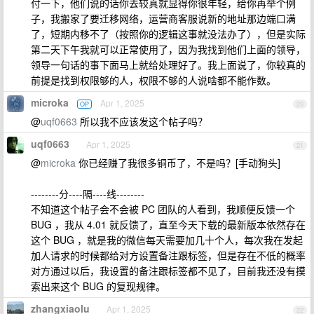
付一下，他们说的话你去较真就显得你很年轻，给你再举个例
子，我搬家了要迁移网络，运营商客服说新的地址那边端口满
了，短期内移不了（按照你的逻辑这事就没法办了），但是实际
第二天下午我就可以正常使用了，因为我找到他们上面的领导，
领导一句话的事下面马上就给处理好了。我上面说了，你较真的
前提是找到权限够的人，权限不够的人说啥都不能作数。
microka
Apr 1, 2025
OP
20
@
uqf0663
所以我不应该发这个帖子吗？
uqf0663
Apr 1, 2025
21
@
microka
你已经赚了我很多铜币了，不是吗？[手动狗头]
--------分----隔----线--------
不知道这个帖子会不会被 PC 团队的人看到，我顺便反馈一个
BUG ，我从 4.01 就反馈了，直至今天下载的最新版本依然存在
这个 BUG ，就是我的微信每天需要加几十个人，每次我在发起
加人请求的时候都给对方设置备注跟标签，但是存在不低的概率
对方通过以后，我设置的备注跟标签都不见了，目前我还没有摸
索出来这个 BUG 的复现规律。
zhangxiaolu
Apr 1, 2025
22