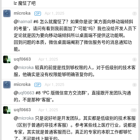
lz 魔怔了吧
microka
Apr 1, 2025
OP
7
@
haimall
#6 怎么就魔怔了？如果你是说“某方面向移动端倾斜
的考量”，请问有看到我前面加了“可能”吗？我也没给开发人员下
定论就是因为要向移动端倾斜所以桌面端不提供这功能啊。
回到问题的本质，微信桌面端阉割了微信服务号的消息通知功
能。
uqf0663
Apr 1, 2025
8
@
microka
较真的前提是找到够权限的人，对于低级别的技术客
服，他确实是没有权限能够明确答复你的。
microka
Apr 1, 2025
OP
9
@
uqf0663
#8 “PC 版微信官方交流群”，直接跟开发团队沟通
的，不是那种“客服”。
uqf0663
Apr 1, 2025
10
@
microka
只是说好听是开发团队，其实都是低级别的技术客服
（区别于普通的非技术客服）。参考某些线上医疗行业，说都是
专家，其实就是普通客服而已，真正的专家的本职工作都够忙
了，不可能线上聊天的。