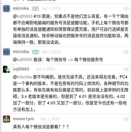
microka
Apr 1, 2025
OP
11
@
uqf0663
#10 那是，但重点不是他们怎么答复，有一千个理由
都不应阉割电脑端的服务号消息提醒功能，手机上每个微信号都
有单独的消息提醒通知权限管理设置页面，用户可自行选择是否
接收消息通知。除非移动端也把服务号的消息提供功能取消，两
端保持一致，那我没话说。
microka
Apr 1, 2025
OP
12
@
uqf0663
勘误：每个微信号 --> 每个微信服务号
uqf0663
Apr 1, 2025
13
@
microka
那不叫阉割，是优先级不高，还没来得及完善，PC4
是一个重构的版本，不是在原有的代码上修改的，各种细节的功
能那么多，有些先做有些后做是正常的，就如我上面举例的无障
碍，3.x 老版本是完善的，但是到了 4.01 是完全没有的，4.02
加了一部分，到了 4.03 又加了一部分，但是至今也还有一些地
方没有加上。
momo1pm
Apr 1, 2025
14
真有人每个微信消息都看？？？