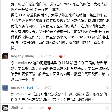
路，历史车轮滚滚向前，遥想当年 win7 刚出的时候，大把人建
议不要升级 win7 一样甚是滑稽。
微信 PC4 是重构的版本，大量功能没来得及移植，某些他们认
为优先级不够的需求还没来得及做好是正常情况，例如目前性能
优化也还有问题，有时候点了左边的联系人，右边的消息区大半
天没有切换过去，又例如无障碍这一块目前就只做了一部分（妨
碍我做模拟操作了），而且是逐个从 4.01 4.02 4.03 逐渐完善上
去的。PC 开发团队的脑回路没问题，你的脑回路我是真看不
懂。
heganyuliang
Apr 1, 2025
3
4
@
microka
#2 这种问题是典型的 LLM 最擅长的“正确的废话”话
题，要么输出永远正确但是毫无意义的车轱辘话，要么在你多轮
暗示和要求下输出你希望它回答的内容，指望它真正锐评，给出
洞见几乎不可能
microka
Apr 1, 2025
OP
5
@
uqf0663
#3 但凡开发承认这是个问题，都还好说，现在是他
们认为产品形态就是如此（言下之意产品功能没问题）
JinShu
Apr 1, 2025
1
6