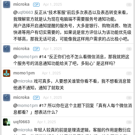
microka
Apr 1, 2025
OP
15
@
uqf0663
反正从“技术客服”前后多次表态以及表态转变来看，
我理解官方就是认为现在电脑端不需要服务号通知功能。
用户选择开启通知提醒的服务号，大多是银行、购物消费、物流
快递等用户有切实需要的，如果说是官方评估认为该功能优先级
不够高，那我无话可说，可能像我这样用户需求的占比极小吧。
microka
Apr 1, 2025
OP
16
@
momo1pm
#14 “反正你们也不怎么看微信消息，那我就把这
个服务号的消息通知功能给关了吧，多贴心” 是这样吗？
momo1pm
Apr 1, 2025
17
@
microka
戏可真多，人要想关谁管你看不看，我不想看消息管
他通不通知，通知了就取关
microka
Apr 1, 2025
OP
18
@
momo1pm
#17 所以你在这个主题下回复「真有人每个微信消
息都看？」想表达什么？
uqf0663
Apr 1, 2025
19
@
microka
年轻人较真的前提是理清逻辑，客服的作用是敷衍应