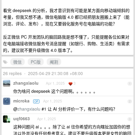
看完 deepseek 的分析，我才意识到有可能是某方面向移动端倾斜的
考量，但我又想不通，微信电脑版 4.0 都已经把朋友圈搬上来了（能
浏览、评论、发布），现在又要弱化服务号在电脑端的功能？
反正微信 PC 开发团队的脑回路我是想不懂了，只能提醒各位如果对
在电脑端接收微信服务号消息提醒（如银行、购物、生活类）有需求
的，建议就不要升级微信 4.0 版本了。
微信
PC版
阉割
26 replies
•
2025-04-29 21:30:08 +08:00
zhangxiaolu
Apr 1, 2025
3
1
你为啥问 deepseek 这个问题啊。。。。。。
microka
Apr 1, 2025
OP
2
@
zhangxiaolu
#1 让 AI 分析评价一下，有什么问题吗？
uqf0663
Apr 1, 2025
3
这种问题问 ai 。。。除了让 ai 往你希望的方向瞎扯加固你的想
法以外并没有任何参考意义。建议不要升级版本更是女性的脑回