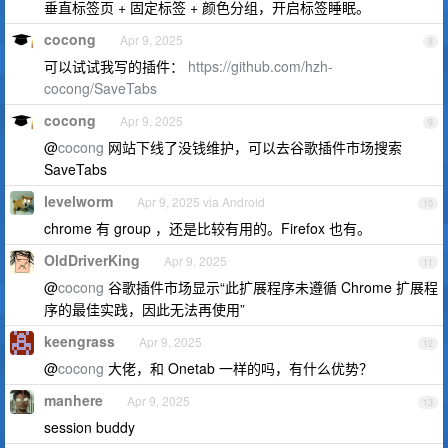
垂直标签页 + 固定标签 + 颜色分组，开启标签睡眠。
cocong
Apr 9, 2025
8
可以试试我写的插件：
https://github.com/hzh-
cocong/SaveTabs
cocong
Apr 9, 2025
9
@
cocong
网站下线了没钱维护，可以去谷歌插件市场搜索
SaveTabs
levelworm
Apr 9, 2025 via Android
10
chrome 有 group ，还是比较有用的。Firefox 也有。
OldDriverKing
Apr 9, 2025
11
@
cocong
谷歌插件市场显示“此扩展程序未遵循 Chrome 扩展程
序的最佳实践，因此无法再使用”
keengrass
Apr 9, 2025
12
@
cocong
大佬，和 Onetab 一样的吗，有什么优势？
manhere
Apr 9, 2025
13
session buddy