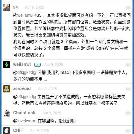
94
Apr 9, 2025
36
@
weilanwl
#33 ，其实多虚拟桌面可以考虑一下的。可以直接回
到当时离开工作区的时刻。所有窗口位置、激活状态，页面浏览
位置位置，甚至编辑器中光标闪烁位置都会是你离开的那一刻的
状态，我觉得比来回切换页签更加高效。
我现在同时 3 个项目就是 3 个桌面，外加一个专门看文档和一
个摸鱼的，总共 5 个桌面。四指左右滑 或者 Ctrl+Win+←/→就
可以快速切换了。
weilanwl
Apr 9, 2025
OP
37
@
dfkjgklfdjg
卧槽 我用的 mac 自带多桌面呀 一语惊醒梦中人，
多好的功能不用....
zerovoid
Apr 9, 2025
38
@
dfkjgklfdjg
主要是开了不关造成的，一直想着哪些标签要关
掉，然后再去点掉还是很麻烦的，所以就基本上都不关了
ChainLock
Apr 9, 2025
39
@
levelworm
在哪里啊，没找到呢
CHIF
Apr 9, 2025
40