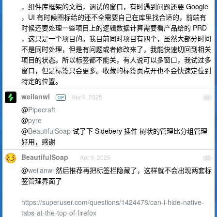
，组件库框架的文档，调试的窗口，有时遇到问题还要 Google
，UI 有时候图标给的还不全需要自己在库里找合适的，前端有
时候还要处理一些项目上的逻辑数据计算需要看产品给的 PRD
，这只是一个项目的。我目前同时项目有四个，虽然大部分时间
不是同时处理，但是有问题或者修改来了，我能快速切回到相关
项目的状态。所以标签都不能关，有人说可以多窗口，我试过多
窗口，但是标签只会更多。收藏的标签页点开也不会快速定位到
特定的位置。
weilanwl
Apr 9, 2025
OP
34
@
Pipecraft
@
pyre
@
BeautifulSoap
试了下 Sidebery 插件 树状的管理比分组管理
好用，感谢
BeautifulSoap
Apr 9, 2025
35
@
weilanwl
然后推荐再把标签栏隐藏了，这样就不会出现两套标
签管理界面了
https://superuser.com/questions/1424478/can-i-hide-native-
tabs-at-the-top-of-firefox