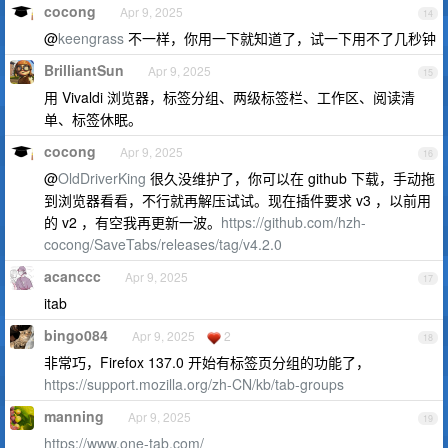
cocong
Apr 9, 2025
14
@
keengrass
不一样，你用一下就知道了，试一下用不了几秒钟
BrilliantSun
Apr 9, 2025
15
用 Vivaldi 浏览器，标签分组、两级标签栏、工作区、阅读清
单、标签休眠。
cocong
Apr 9, 2025
16
@
OldDriverKing
很久没维护了，你可以在 github 下载，手动拖
到浏览器看看，不行就再解压试试。现在插件要求 v3 ，以前用
的 v2 ，有空我再更新一波。
https://github.com/hzh-
cocong/SaveTabs/releases/tag/v4.2.0
acanccc
Apr 9, 2025
17
itab
bingo084
Apr 9, 2025
2
18
非常巧，Firefox 137.0 开始有标签页分组的功能了，
https://support.mozilla.org/zh-CN/kb/tab-groups
manning
Apr 9, 2025
19
https://www.one-tab.com/