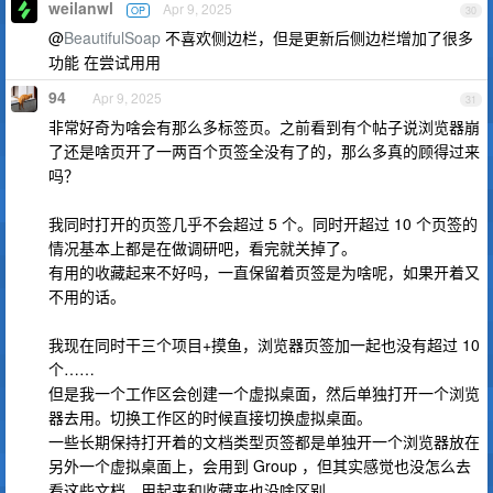
weilanwl
Apr 9, 2025
OP
30
@
BeautifulSoap
不喜欢侧边栏，但是更新后侧边栏增加了很多
功能 在尝试用用
94
Apr 9, 2025
31
非常好奇为啥会有那么多标签页。之前看到有个帖子说浏览器崩
了还是啥页开了一两百个页签全没有了的，那么多真的顾得过来
吗？
我同时打开的页签几乎不会超过 5 个。同时开超过 10 个页签的
情况基本上都是在做调研吧，看完就关掉了。
有用的收藏起来不好吗，一直保留着页签是为啥呢，如果开着又
不用的话。
我现在同时干三个项目+摸鱼，浏览器页签加一起也没有超过 10
个……
但是我一个工作区会创建一个虚拟桌面，然后单独打开一个浏览
器去用。切换工作区的时候直接切换虚拟桌面。
一些长期保持打开着的文档类型页签都是单独开一个浏览器放在
另外一个虚拟桌面上，会用到 Group ，但其实感觉也没怎么去
看这些文档，用起来和收藏夹也没啥区别。