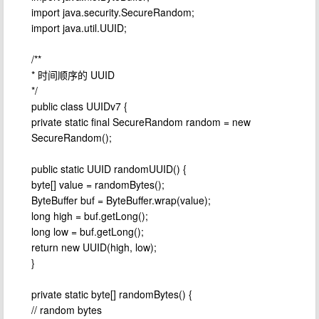
import java.security.SecureRandom;
import java.util.UUID;
/**
* 时间顺序的 UUID
*/
public class UUIDv7 {
private static final SecureRandom random = new
SecureRandom();
public static UUID randomUUID() {
byte[] value = randomBytes();
ByteBuffer buf = ByteBuffer.wrap(value);
long high = buf.getLong();
long low = buf.getLong();
return new UUID(high, low);
}
private static byte[] randomBytes() {
// random bytes