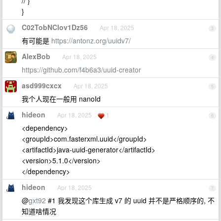
// }
}
C02TobNClov1Dz56
Apr 18, 2025
3
有可能是
https://antonz.org/uuidv7/
AlexBob
Apr 18, 2025
4
https://github.com/f4b6a3/uuid-creator
asd999cxcx
Apr 18, 2025
5
我个人现在一般用 nanoId
hideon
Apr 18, 2025
1
6
<dependency>
<groupId>com.fasterxml.uuid</groupId>
<artifactId>java-uuid-generator</artifactId>
<version>5.1.0</version>
</dependency>
hideon
Apr 18, 2025
7
@
gxt92
#1 我发现这个库生成 v7 的 uuid 并不是严格顺序的, 不
知道啥情况