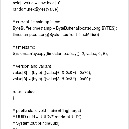
byte[] value = new byte[16];
random.nextBytes(value);
// current timestamp in ms
ByteBuffer timestamp = ByteBuffer.allocate(Long.BYTES);
timestamp.putLong(System.currentTimeMillis());
// timestamp
System.arraycopy(timestamp.array(), 2, value, 0, 6);
// version and variant
value[6] = (byte) ((value[6] & 0x0F) | 0x70);
value[8] = (byte) ((value[8] & 0x3F) | 0x80);
return value;
}
// public static void main(String[] args) {
// UUID uuid = UUIDv7.randomUUID();
// System.out.println(uuid);