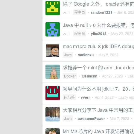
除了 Google 之外， oracle
1
程序员
•
random1221
•
Jun 6, 20
Java 中 null > 0 为什么要
1
程序员
•
yibo2018
•
May 22, 2023
mac m1pro zulu-8 jdk IDEA
Java
•
ma5onxu
•
May 5, 2023
求推荐一个 mini 的 arm Linux do
Docker
•
justincnn
•
Apr 27, 2023
• Last
领导问为什么不用 jdk1.17、20，还
问与答
•
vverr
•
Apr 4, 2023
• Lastly re
大家相互分享下 Java 中常用的
Java
•
awesomePower
•
Mar 7, 2023
• 
M1 M2 芯片的 Java 开发记得确