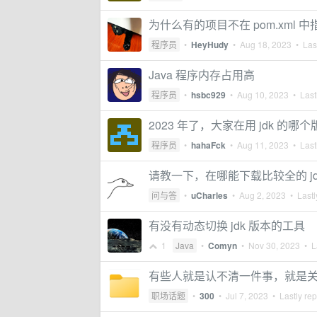
为什么有的项目不在 pom.xml 
程序员
•
HeyHudy
•
Aug 18, 2023
• Last
Java 程序内存占用高
程序员
•
hsbc929
•
Aug 10, 2023
• Lastl
2023 年了，大家在用 jdk 的哪
程序员
•
hahaFck
•
Aug 11, 2023
• Lastl
请教一下，在哪能下载比较全的 jdk
问与答
•
uCharles
•
Aug 2, 2023
• Lastl
有没有动态切换 jdk 版本的工具
1
Java
•
Comyn
•
Nov 30, 2023
• La
有些人就是认不清一件事，就是
职场话题
•
300
•
Jul 7, 2023
• Lastly rep