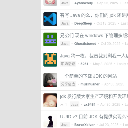
Java
•
Ayanokouji
•
Sep 23, 2025
• Last
有写 Java 的么，你们的 jdk 还是用
Java
•
DeepSIeep
•
Oct 13, 2025
• Lastl
兄弟们 现在 windows 下管理多
Java
•
Ghostisbored
•
Oct 20, 2025
• La
Java 狗一枚，裁员裁到剩我一
职场话题
•
5261
•
May 8, 2025
• Lastly 
一个简单的下载 JDK 的网站
分享创造
•
muzihuaner
•
Apr 30, 2025
jdk 发行版大家生产环境和开发
1
Java
•
zx9481
•
Apr 30, 2025
• La
UUID v7 目前 JDK 有提供实
Java
•
BraveXaiver
•
Jul 23, 2025
• Las