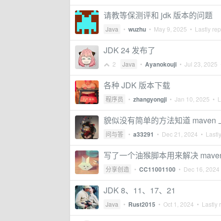
请教等保测评和 jdk 版本的问题
Java
•
wuzhu
•
May 9, 2025
• Lastly rep
JDK 24 发布了
2
Java
•
Ayanokouji
•
Jul 23, 2025
•
各种 JDK 版本下载
程序员
•
zhangyongji
•
Jan 10, 2025
• La
貌似没有简单的方法知道 maven 
问与答
•
a33291
•
Dec 21, 2024
• Lastly
写了一个油猴脚本用来解决 maven 
分享创造
•
CC11001100
•
Dec 16, 2024
JDK 8、11、17、21
Java
•
Rust2015
•
Oct 1, 2024
• Lastly 