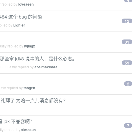
4
 replied by
loveaeen
84 这个 bug 的问题
12
plied by
Lighfer
31
stly replied by
lvjing2
那些拿 jdk8 说事的人，是什么心态。
59
23
• Lastly replied by
abelmakihara
2
stly replied by
taogen
g 两个多礼拜了 为啥一点儿消息都没有？
是 jdk 不兼容啊？
7
ly replied by
simosun