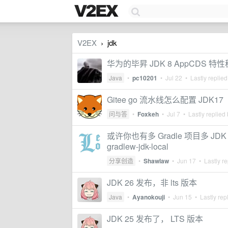
V2EX
jdk
›
华为的毕昇 JDK 8 AppCDS 特
Java
•
pc10201
•
Jul 22
• Lastly replie
Gitee go 流水线怎么配置 JDK17
问与答
•
Foxkeh
•
Jul 7
• Lastly replied
或许你也有多 Gradle 项目多 JD
gradlew-jdk-local
分享创造
•
Shawlaw
•
Jun 17
• Lastly re
JDK 26 发布，非 lts 版本
Java
•
Ayanokouji
•
Jun 15
• Lastly rep
JDK 25 发布了， LTS 版本