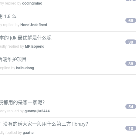
ly replied by
codingmiao
 1.8 么
68
y replied by
NoneUndefined
版本的 jdk 最优解是什么呢
39
stly replied by
MRlaopeng
人后端维护项目
38
replied by
haibudong
环境都用的是哪一家呢？
54
stly replied by
guanyujia5444
现么？没有的话大家一般用什么第三方 library？
10
tly replied by
gaattc