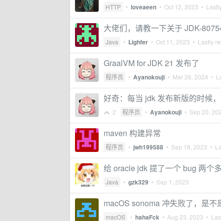
HTTP
•
loveaeen
•
Oct 12, 2023
• Lastly
大佬们，请教一下关于 JDK-80754
Java
•
Lighfer
•
Oct 11, 2023
• Lastly re
GraalVM for JDK 21 发布了
程序员
•
Ayanokouji
•
Mar 26, 2024
• La
好奇：每当 jdk 发布新版的时候，
2
程序员
•
Ayanokouji
•
Sep 20, 20
maven 构建异常
程序员
•
jwh199588
•
Sep 18, 2023
• La
给 oracle jdk 提了一个 bu
Java
•
gzk329
•
Sep 1, 2023
macOS sonoma 冲失败了，是不
macOS
•
hahaFck
•
Aug 23, 2023
• Last