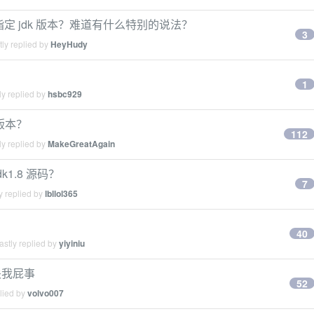
中指定 jdk 版本？难道有什么特别的说法？
3
ly replied by
HeyHudy
1
y replied by
hsbc929
个版本？
112
y replied by
MakeGreatAgain
1.8 源码？
7
y replied by
lbllol365
40
stly replied by
yiyiniu
关我屁事
52
lied by
volvo007