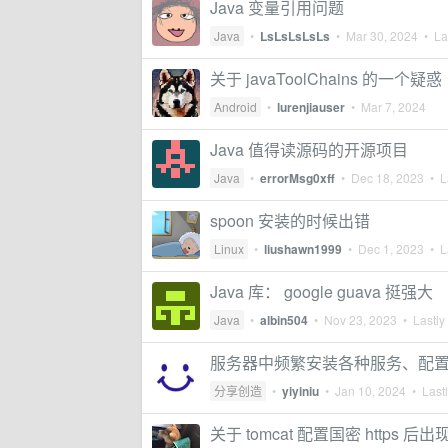
Java 变量引用问题
Java
•
LsLsLsLsLs
•
Mar 30, 2024
• Las
关于 javaToolChains 的一个疑惑
Android
•
lurenjiauser
•
Mar 7, 2024
Java 值得读源码的开源项目
Java
•
errorMsg0xff
•
Dec 18, 2023
• La
spoon 安装的时候出错
Linux
•
liushawn1999
•
Dec 1, 2023
• La
Java 库： google guava 挺强大
Java
•
albin504
•
Nov 23, 2023
• Lastly
服务器中频繁安装各种服务、配置
分享创造
•
yiyiniu
•
Jan 10, 2024
• Lastl
关于 tomcat 配置国密 https 