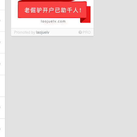
Promoted by
laojuelv
PRO