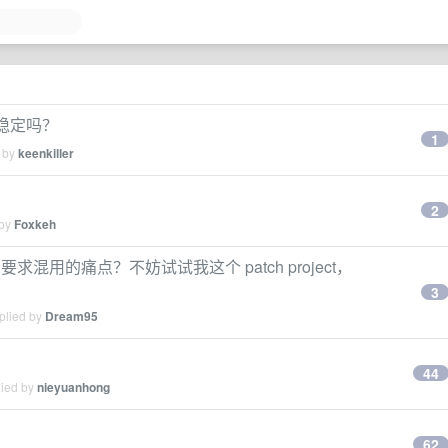
性稳定吗？
1
d by
keenkiller
2
 by
Foxkeh
K 要求混用的痛点？不妨试试我这个 patch project，
3
plied by
Dream95
44
lied by
nieyuanhong
62