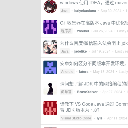
windows 使用 IDEA，通过 m
Java
•
baiyekaslana
•
Sep 30, 2024
• La
G1 收集器在高版本 Java 中优化
程序员
•
zhouhu
•
Jul 26, 2024
• Lastly 
为什么百度/微信输入法会阻止 jd
Java
•
jadelike
•
Jul 19, 2024
• Lastly r
安卓如何区分不同版本开发环境，比如
Android
•
laters
•
May 18, 2024
• Lastly
请问想了解 JDK 中的网络编程
问与答
•
BraveXaiver
•
Apr 27, 2024
• L
请教下 VS Code Java 通过 Commu
置 JDK 版本为 1.8?
Visual Studio Code
•
lyis
•
Apr 11, 2024