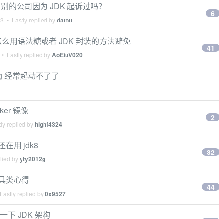
 还有向别的公司因为 JDK 起诉过吗？
6
23
• Lastly replied by
datou
报错，怎么用语法糖或者 JDK 封装的方法避免
41
• Lastly replied by
AoEiuV020
 debug 经常起动不了了
cker 镜像
2
ly replied by
highf4324
在用 jdk8
32
plied by
yty2012g
工具类心得
44
Lastly replied by
0x9527
认一下 JDK 架构