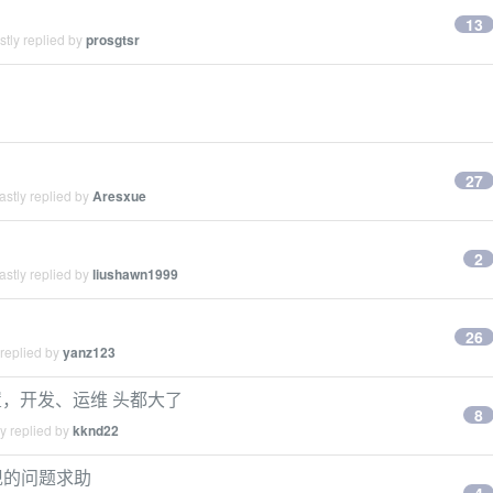
13
tly replied by
prosgtsr
27
stly replied by
Aresxue
2
stly replied by
liushawn1999
26
 replied by
yanz123
，开发、运维 头都大了
8
y replied by
kknd22
后出现的问题求助