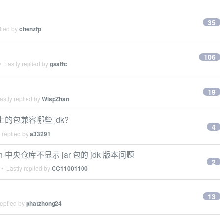
35
lied by
chenzfp
106
 Lastly replied by
gaattc
19
stly replied by
WispZhan
上的包兼容哪些 jdk?
4
 replied by
a33291
中央仓库不显示 jar 包的 jdk 版本问题
2
• Lastly replied by
CC11001100
13
replied by
phatzhong24