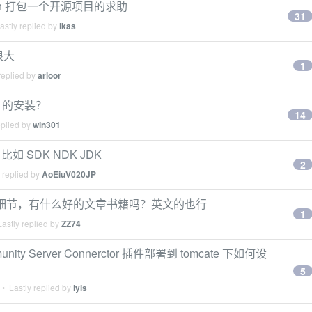
aven 打包一个开源项目的求助
31
stly replied by
ikas
很大
1
replied by
arloor
k 的安装？
14
eplied by
win301
 SDK NDK JDK
2
 replied by
AoEiuV020JP
的细节，有什么好的文章书籍吗？英文的也行
1
astly replied by
ZZ74
nity Server Connerctor 插件部署到 tomcate 下如何设
5
• Lastly replied by
lyis