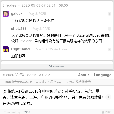
3 replies
•
2025-05-03 07:02:51 +08:00
gzlock
May 3, 2025
1
自行实现绘制的话应该不难
shetz163
May 3, 2025
2
这个比较灵活的情况最好的是自己写一个 StatefulWidget 来做比
较好, material 里的组件没有能直接实现这样的效果的东西
RightHand
May 3, 2025 via Android
3
加阴影啊
Advertisement
© 2026 V2EX · 28ms · 3.9.8.5
About
·
Language
618年中大促即将结束：国内外VPS服务器，99元起，续费代金券
[即将结束] 腾讯云618年中大促活动：硅谷CN2、首尔、曼
›
谷、法兰克福、上海、广州VPS服务器，另可免费领取续费/
升级/新购代金券。
Promoted by
id7368
PRO