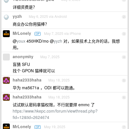
详细资费是？
yyzh
May 6, 2025 via Android
2
商业办公你用猫棒？
MrLonely
May 7, 2025 via iPhone
OP
3
@
youx
450HKD/mo @
yyzh
对，如果技术上允许的话，我想
用。
anonymity
May 7, 2025
4
盲猜 SFU
找个 GPON 猫棒就可以
haha2333haha
May 18, 2025
5
华为 ma5671a ，ODI 都可以跑通。
haha2333haha
May 18, 2025
6
试试默认密码拿猫权限，不行就要焊 emmc 了
https://www.hkepc.com/forum/viewthread.php?
fid=12&tid=2624674
MrLonely
May 19, 2025
OP
7