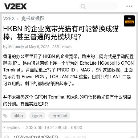
V2EX
宽带症候群
›
HKBN 的企业宽带光猫有可能替换成猫
棒，甚至普通的光模块吗？
By
MrLonely
at May 6, 2025 · 2851 views
香港的办公室里开了 HKBN 的企业宽带，路由的上网方式是手动配置
静态 IP 。路由通过网线上连一个华为的 EchoLife HG8050H5 GPON
Terminal 。背面贴纸上写了 PROD ID ，MAC ，SN 这些数据，正面
指示灯有 Power PON ，LOS LAN1234 这些。目前只有 LAN1 口是
可以用的。剩下的都被贴纸贴起来了。
并不太熟悉这个 GPON Terminal 和大陆的电信移动光猫有什么明显
的分别。有谁实践过吗？
hkbn
gpon
terminal
7 replies
•
2025-05-19 21:06:45 +08:00
1QWxx6CtzA3CPgEQ
May 6, 2025
1