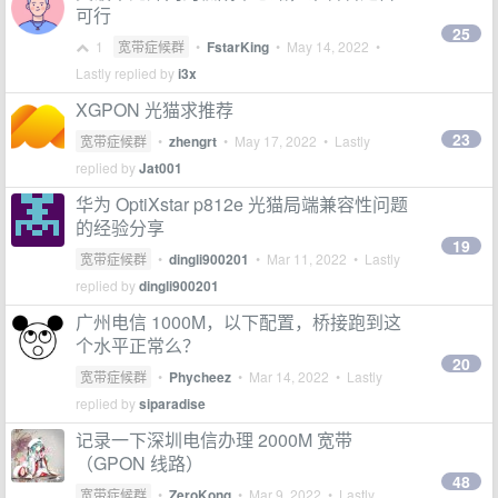
可行
25
1
宽带症候群
•
FstarKing
•
May 14, 2022
•
Lastly replied by
i3x
XGPON 光猫求推荐
23
宽带症候群
•
zhengrt
•
May 17, 2022
• Lastly
replied by
Jat001
华为 OptiXstar p812e 光猫局端兼容性问题
的经验分享
19
宽带症候群
•
dingli900201
•
Mar 11, 2022
• Lastly
replied by
dingli900201
广州电信 1000M，以下配置，桥接跑到这
个水平正常么？
20
宽带症候群
•
Phycheez
•
Mar 14, 2022
• Lastly
replied by
siparadise
记录一下深圳电信办理 2000M 宽带
（GPON 线路）
48
宽带症候群
•
ZeroKong
•
Mar 9, 2022
• Lastly