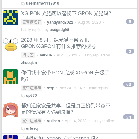
by
username1919810
XG-PON 光猫可以替换下 GPON 光猫吗？
6
宽带症候群
•
yangyang2022
•
Aug 30, 2023
•
Lastly replied by
asdgsdg98
2023 年 8 月，纯光猫不含 wifi，
GPON/XGPON 有什么推荐的型号
2
问与答
•
feitxue
•
Aug 3, 2023
• Lastly replied by
zhouqian
你们城市宽带 PON 完成 XGPON 升级了
吗？
60
宽带症候群
•
strp
•
Nov 24, 2024
• Lastly replied
by
sp670
都知道家宽是共享，但是真正挤到带宽不
足的情况有人遇到过嘛？
24
宽带症候群
•
yulihao
•
Apr 14, 2023
• Lastly replied
by
erfesq
广州移动有 xgpon 或者 xgspon 吗？