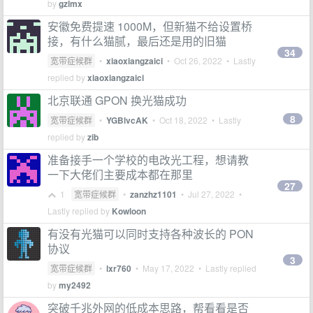
by
gzlmx
安徽免费提速 1000M，但新猫不给设置桥
接，有什么猫腻，最后还是用的旧猫
34
宽带症候群
•
xiaoxiangzaici
•
Oct 26, 2022
• Lastly
replied by
xiaoxiangzaici
北京联通 GPON 换光猫成功
8
宽带症候群
•
YGBlvcAK
•
Oct 18, 2022
• Lastly
replied by
zib
准备接手一个学校的电改光工程，想请教
一下大佬们主要成本都在那里
27
1
宽带症候群
•
zanzhz1101
•
Jul 27, 2022
•
Lastly replied by
Kowloon
有没有光猫可以同时支持各种波长的 PON
协议
3
宽带症候群
•
lxr760
•
May 17, 2022
• Lastly replied
by
my2492
突破千兆外网的低成本思路，帮看看是否