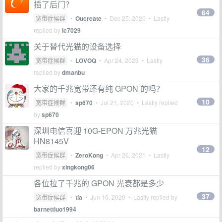
插了后门？
64
宽带症候群
•
Oucreate
•
Dec 25, 2020
• Lastly
replied by
lc7029
关于替代光猫的设备选择
36
宽带症候群
•
LOVOQ
•
Apr 24, 2023
• Lastly
replied by
dmanbu
大家的千兆宽带还有纯 GPON 的吗？
10
宽带症候群
•
sp670
•
Jul 21, 2020
• Lastly replied
by
sp670
深圳电信喜迎 10G-EPON 万兆光猫
HN8145V
12
宽带症候群
•
ZeroKong
•
Apr 26, 2021
• Lastly
replied by
xingkong06
各位拉了千兆的 GPON 光衰都是多少
37
宽带症候群
•
tia
•
Jun 16, 2020
• Lastly replied by
barnettluo1994