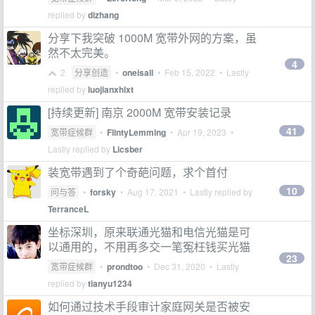
replied by
dizhang
分享下我突破 1000M 宽带外网的方案，虽
然不太完美。
4
2
分享创造
•
oneisall
•
Feb 15, 2022
• Lastly
replied by
luojianxhlxt
[持续更新] 南京 2000M 宽带安装记录
41
宽带症候群
•
FlintyLemming
•
Apr 19, 2023
•
Lastly replied by
Licsber
装宽带遇到了个奇葩问题，求个首付
10
问与答
•
forsky
•
Aug 17, 2021
• Lastly replied by
TerranceL
坐标深圳，原来联通光猫和电信光猫是可
以通用的，不用再多交一笔冤枉钱买光猫
23
宽带症候群
•
prondtoo
•
Dec 31, 2020
• Lastly
replied by
tianyu1234
如何通过技术手段审计家庭网关是否被安