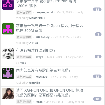
求推荐千兆猫,能桥接后 PPPoE 跑满
1200M 那种.
33
宽带症候群
•
tanpengsccd
•
Mar 3, 2025
• Lastly
replied by
Master1993
求推荐千兆光猫一个 Gpon 接入用于接入
电信 300M 宽带
3
宽带症候群
•
2022study
•
Oct 16, 2024
• Lastly
replied by
A1188
有没有福建移动到朋友？
5
宽带症候群
•
szzys
•
Mar 4, 2024
• Lastly replied
by
miao
国内怎么没有品牌出第三方光猫？
12
宽带症候群
•
msdurex
•
Feb 7, 2024
• Lastly
replied by
frankilla
请问 XG-PON ONU 和 GPON ONU 移动
光猫的区别？是否都是万兆光猫？
18
宽带症候群
•
terse
•
Jan 10, 2024
• Lastly replied