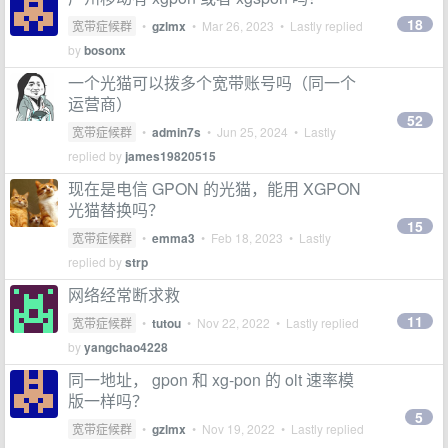
18
宽带症候群
•
gzlmx
•
Mar 26, 2023
• Lastly replied
by
bosonx
一个光猫可以拨多个宽带账号吗（同一个
运营商）
52
宽带症候群
•
admin7s
•
Jun 25, 2024
• Lastly
replied by
james19820515
现在是电信 GPON 的光猫，能用 XGPON
光猫替换吗？
15
宽带症候群
•
emma3
•
Feb 18, 2023
• Lastly
replied by
strp
网络经常断求救
11
宽带症候群
•
tutou
•
Nov 22, 2022
• Lastly replied
by
yangchao4228
同一地址， gpon 和 xg-pon 的 olt 速率模
版一样吗？
5
宽带症候群
•
gzlmx
•
Nov 19, 2022
• Lastly replied