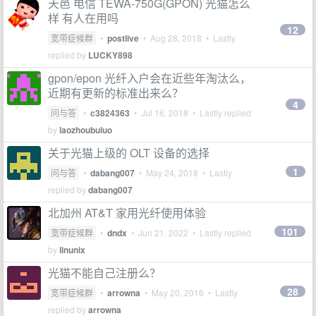
天邑 电信 TEWA-750G(GPON) 光猫怎么
样 有人在用吗
12
宽带症候群
•
postlive
•
Aug 28, 2018
• Lastly
replied by
LUCKY898
gpon/epon 光纤入户会在近些年淘汰么，
近期有更新的标准出来么？
4
问与答
•
c3824363
•
Jul 16, 2018
• Lastly replied
by
laozhoubuluo
关于光猫上级的 OLT 设备的选择
1
问与答
•
dabang007
•
May 24, 2018
• Lastly
replied by
dabang007
北加州 AT&T 家用光纤使用体验
101
宽带症候群
•
dndx
•
Jun 21, 2022
• Lastly replied
by
linunix
光猫不能自己注册么？
28
宽带症候群
•
arrowna
•
May 20, 2016
• Lastly
replied by
arrowna