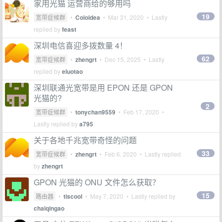
家用光猫 运营商给的够用吗
19
宽带症候群
•
Coioidea
•
Mar 31, 2020
• Lastly
replied by
feast
深圳电信喜迎多拨数量 4！
62
宽带症候群
•
zhengrt
•
Dec 15, 2025
• Lastly
replied by
eluotao
深圳联通光宽带是用 EPON 还是 GPON
光猫的?
2
宽带症候群
•
tonychan9559
•
Feb 17, 2020
•
Lastly replied by
a795
关于各地千兆宽带奇怪的问题
33
宽带症候群
•
zhengrt
•
Feb 6, 2020
• Lastly replied
by
zhengrt
GPON 光猫的 ONU 文件怎么获取？
15
路由器
•
tiscool
•
May 7, 2020
• Lastly replied by
chaiqingao