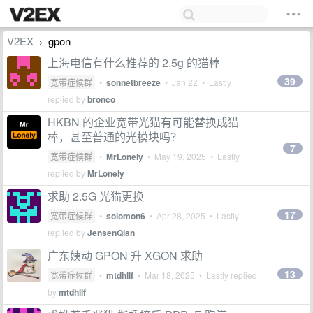
V2EX
gpon
›
上海电信有什么推荐的 2.5g 的猫棒
39
宽带症候群
•
sonnetbreeze
•
Jan 22
• Lastly
replied by
bronco
HKBN 的企业宽带光猫有可能替换成猫
棒，甚至普通的光模块吗？
7
宽带症候群
•
MrLonely
•
May 19, 2025
• Lastly
replied by
MrLonely
求助 2.5G 光猫更换
17
宽带症候群
•
solomon6
•
Apr 28, 2025
• Lastly
replied by
JensenQian
广东姨动 GPON 升 XGON 求助
13
宽带症候群
•
mtdhllf
•
Mar 18, 2025
• Lastly replied
by
mtdhllf