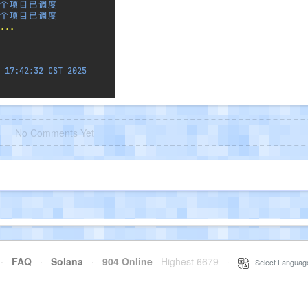
No Comments Yet
·
FAQ
·
Solana
·
904 Online
Highest 6679
·
Select Languag