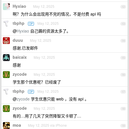
Hyxiao
May 12, 2025
12
啊？为什么会出现用不完的情况，不是付费 api 吗
tbphp
May 12, 2025
OP
13
@
Hyxiao
自己薅的资源太多了。
duuu
May 12, 2025
14
感谢,已发邮件
baicaix
May 12, 2025
15
感谢
zycode
May 12, 2025
16
学生那个优惠呢？已经废了
tbphp
May 12, 2025
OP
17
@
zycode
学生优惠只能 web ，没有 api 。
zycode
May 12, 2025
18
有的…用了几天了突然降智又卡顿了…
moa
May 12, 2025 via iPhone
19