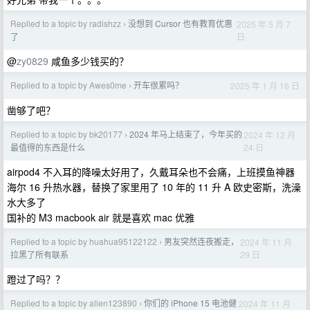
Replied to a topic by radishzz
没想到 Cursor 也有教育优惠
2025 年 5 月 7
›
日
了
@
zy0829
咸鱼多少钱买的？
Replied to a topic by Awes0me
开车很累吗？
2025 年 1 月 16 日
›
凿够了吧？
Replied to a topic by bk20177
2024 年马上结束了，今年买的
2024 年 12 月
›
24 日
最值得的东西是什么
airpod4 不入耳的降噪太好用了，久戴耳朵也不会痛，上班摸鱼神器
海尔 16 升热水器，替换了家里用了 10 年的 11 升 A 欧史密斯，洗澡
水大多了
国补的 M3 macbook air 就是喜欢 mac 优雅
Replied to a topic by huahua95122122
男友突然连夜搬走，
2024 年 11 月
›
29 日
拉黑了所有联系
蹬过了吗？？
Replied to a topic by allen123890
你们的 iPhone 15 电池健
2024 年 11 月
›