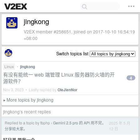
jingkong
V2EX member #258651, joined on 2017-10-10 16:54:19
+08:00
Switch topics list
Linux
•
jingkong
有没有能统一 web 端管理 Linux 服务器防火墙的开
4
源软件？
Nov 3, 2023 • Lastly replied by
OleJienNor
More topics by jingkong
»
jingkong's recent replies
Replied to a topic by tbphp
Gemini 2.5 pro 的 API 用不完，
2025 年 5 月
›
12 日
分享给大家。
好兄弟 带我一个。。。