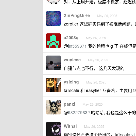
对，从上周开始，极度不稳定，延迟还
XinPingQiHe
May 26, 2025
zerotier 这些确实遇到了被阻断问
a2008q
May 26, 2025
@
lin559671
我的跨境也 g 了 在线但是网不
wuyiccc
May 26, 2025
自建节点也不行， 这几天发现的
ysicing
May 26, 2025
tailscale 和 easytier 互备着，主要用 
panxi
May 26, 2025
@
932279632
哈哈哈, 我也是这么干的 sy
Withal
May 26, 2025
你别说还真要搞个备用的，tailscale v