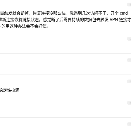
1
量触发就会断掉，恢复连接没那么快。我遇到几次访问不了，开个 cmd
动重新连接恢复链接状态。感觉断了后需要持续的数据包去触发 VPN 链接
道你的用这种办法会不会好使。
1
1
1
单,稳定性拉满
1
1