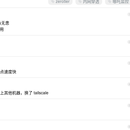
zerotier
内网穿透
哪吒监控
备无患
好用
点速度快
机器，换了 tailscale