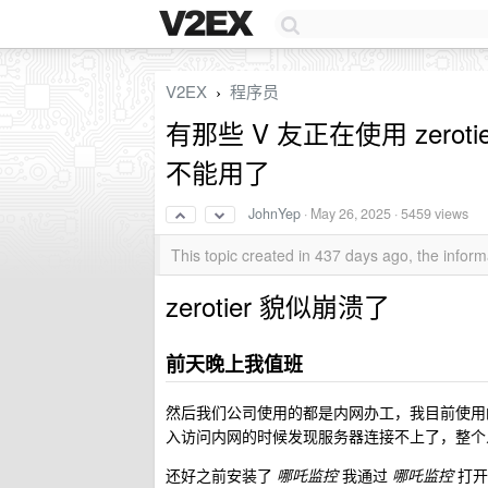
V2EX
程序员
›
有那些 V 友正在使用 zeroti
不能用了
JohnYep
·
May 26, 2025
· 5459 views
This topic created in 437 days ago, the info
zerotier 貌似崩溃了
前天晚上我值班
然后我们公司使用的都是内网办工，我目前使用的是
入访问内网的时候发现服务器连接不上了，整个
还好之前安装了
哪吒监控
我通过
哪吒监控
打开