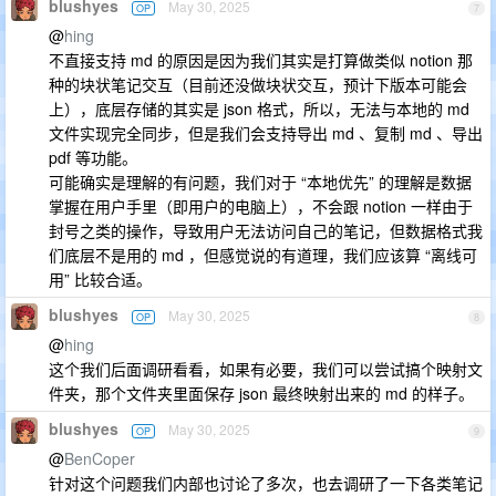
blushyes
May 30, 2025
OP
7
@
hing
不直接支持 md 的原因是因为我们其实是打算做类似 notion 那
种的块状笔记交互（目前还没做块状交互，预计下版本可能会
上），底层存储的其实是 json 格式，所以，无法与本地的 md
文件实现完全同步，但是我们会支持导出 md 、复制 md 、导出
pdf 等功能。
可能确实是理解的有问题，我们对于 “本地优先” 的理解是数据
掌握在用户手里（即用户的电脑上），不会跟 notion 一样由于
封号之类的操作，导致用户无法访问自己的笔记，但数据格式我
们底层不是用的 md ，但感觉说的有道理，我们应该算 “离线可
用” 比较合适。
blushyes
May 30, 2025
OP
8
@
hing
这个我们后面调研看看，如果有必要，我们可以尝试搞个映射文
件夹，那个文件夹里面保存 json 最终映射出来的 md 的样子。
blushyes
May 30, 2025
OP
9
@
BenCoper
针对这个问题我们内部也讨论了多次，也去调研了一下各类笔记