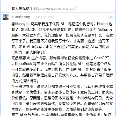
有人推荐这个
https://www.constella.app/
sunxfancy
May 31, 2025
62
@
blushyes
说实话我是不认同 AI + 笔记这个构想的，Notion 也
有 AI 笔记功能，我几乎从来没有用过，这也是我认为 Notion 发
展的一大错误方向。我的理由是，如果我知道我要写什么，我就
写下来了，我正是不知道我要写什么，才需要一边想一边写下
来。如果 AI 替我写，那就不再是我的笔记，而是 AI 写的内容
（相当于别人的笔记）。
既然想要 AI 生产内容，那你觉得笔记软件能竞争过 ChatGPT
，DeepSeek 等专业平台吗？所以我觉得 AI 生成笔记这个点从
一开始就是矛盾的。我更习惯的工作流是 AI 可能写出来了很多
内容，然后我再整理成我自己喜欢的方式，并用我自己易于理解
的方式描述出来。
至于思维导图，说实话我都觉得十分不实用，我认为思维导图本
身就是一个伪需求，更多是很多自媒体用于宣传的工具，而实际
价值极低。原因是，思维导图本来就是一个树状结构而已，完全
可以用目录列表等方式替代，没有多少差异。而普通的列表的文
本你还可以在旁边备注更多信息，添加链接到对应段落等。
至于 AI 修改节点，说实话我认为很可能也是一个伪需求。笔记