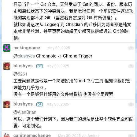
目录当作一个 Git 仓库，天然受益于 Git 的同步、备份、版本历
史和离线状态下的冲突解决，我是觉得任何一个笔记软件这些功
能的实现都不如 Git （当然我肯定是对 Git 有所偏爱）。
就比如说这次从 Logseq 到 Obsidian 的迁移因为两者都是纯文
本就非常丝滑，甚至页面的编辑历史都可以继续通过 Git 追踪
到。
mekingname
May 30, 2025
27
@
blushyes
Chronnote -> Chrono Trigger
blushyes
May 30, 2025
OP
28
@
5261
主要问题就是他是一个简洁好用的 md 书写工具 但知识组织管
理能力几乎为 0 ，
没有一个足够健壮好用的文件树系统 也没有全局搜索
blushyes
May 30, 2025
OP
29
@
AlanBrian
可以，这个我们计划下，因为我们的想法是让整个软件完全可配
置、可定制化。
canitnamechange
May 30, 2025 via Android
30