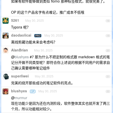
如果有软件能够做到类似 flomo 那种标签模式，就很完美了。
OP 的这个产品名字有点难记，推广成本不低哦
5261
May 30, 2025
18
Typora 呢？
daodaolicai
May 30, 2025
PRO
19
离线剪藏功能未来会考虑吗？
AlanBrian
May 30, 2025
20
@
blushyes
#7 那为什么不把定制的格式跟 markdown 格式的笔
记分开做不同类型呢？即符合你上述说的根据不同用户的需求自
己确认需要哪种笔记组件
superliwei
May 30, 2025
21
完美的绕开那些成功的笔记软件的亮点。
blushyes
May 30, 2025
OP
22
@
murmur
现在功能少是因为还在内测阶段，软件整体其实也就开发了两三
个月，所以功能相对较少。