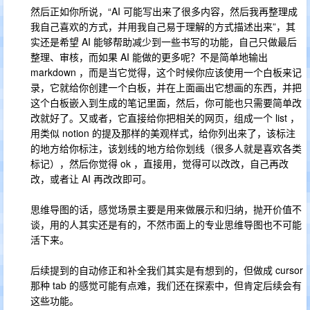
然后正如你所说，“AI 可能写出来了很多内容，然后我再整理成
我自己喜欢的方式，并用我自己易于理解的方式描述出来”，其
实还是希望 AI 能够帮助减少到一些书写的功能，自己只做最后
整理、审核，而如果 AI 能做的更多呢？不是简单地输出
markdown ，而是当它觉得，这个时候你应该使用一个白板来记
录，它就给你创建一个白板，并在上面画出它想画的东西，并把
这个白板嵌入到生成的笔记里面，然后，你可能也只需要简单改
改就好了。又或者，它直接给你把相关的网页，组成一个 list ，
用类似 notion 的提及那样的美观样式，给你列出来了，该标注
的地方给你标注，该划线的地方给你划线（很多人就是喜欢各类
标记），然后你觉得 ok ，直接用，觉得可以改改，自己再改
改，或者让 AI 再改改即可。
思维导图的话，感觉场景主要是用来做展示和归纳，抛开价值不
谈，用的人其实还是有的，不然市面上的专业思维导图也不可能
活下来。
后续提到的自动修正和补全我们其实是有想到的，但做成 cursor
那种 tab 的感觉可能有点难，我们还在探索中，但肯定后续会有
这些功能。