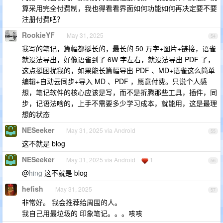
算采用完全付费制，我也得看看界面如何功能如何再决定要不要
注册付费吧？
RookieYF
May 31, 2025
54
我写的笔记，篇幅都挺长的，最长的 50 万字+图片+链接，语雀
就没法导出，好像语雀到了 6W 字左右，就没法导出 PDF 了，
这点挺困扰我的，如果能长篇幅导出 PDF 、MD+语雀这么简单
编辑+自动云同步+导入 MD 、PDF ，愿意付费。只说个人感
想，笔记软件的核心应该是写，而不是折腾那些工具，插件，同
步，记语法啥的，上手不需要多少学习成本，就能用，这是最理
想的状态
NESeeker
May 31, 2025 via Android
55
这不就是 blog
NESeeker
May 31, 2025 via Android
1
56
@
hing
这不就是 blog
hefish
May 31, 2025
57
非常好。 我会推荐给周围的人。
我自己用最垃圾的 印象笔记。。。咳咳