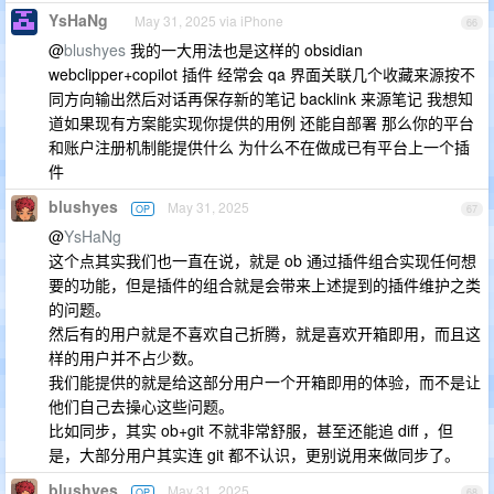
YsHaNg
May 31, 2025 via iPhone
66
@
blushyes
我的一大用法也是这样的 obsidian
webclipper+copilot 插件 经常会 qa 界面关联几个收藏来源按不
同方向输出然后对话再保存新的笔记 backlink 来源笔记 我想知
道如果现有方案能实现你提供的用例 还能自部署 那么你的平台
和账户注册机制能提供什么 为什么不在做成已有平台上一个插
件
blushyes
May 31, 2025
OP
67
@
YsHaNg
这个点其实我们也一直在说，就是 ob 通过插件组合实现任何想
要的功能，但是插件的组合就是会带来上述提到的插件维护之类
的问题。
然后有的用户就是不喜欢自己折腾，就是喜欢开箱即用，而且这
样的用户并不占少数。
我们能提供的就是给这部分用户一个开箱即用的体验，而不是让
他们自己去操心这些问题。
比如同步，其实 ob+git 不就非常舒服，甚至还能追 diff ，但
是，大部分用户其实连 git 都不认识，更别说用来做同步了。
blushyes
May 31, 2025
OP
68