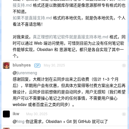
接支持.md
格式还是以数据库存储还是像思源那样专有格式的也
不知道。
如果不是直接支持.md
格式的本地优先，就是伪本地优先，个人
看法不喜请忽略！
对我来说，
真正理想的笔记软件就是直接支持本地.md
格式，同
时可以通过 Web 端访问使用，可惜到目前为止没有任何笔记软
件能够实现，Obsidian 和 思源笔记，都只是各自实现了其中一
个。
blushyes
May 30, 2025
OP
5
@
jiurenmeng
感谢回复，大概计划在云同步出来之后收费（估计 1~3 个月
后），早期用户会有优惠，但具体方案得等付费方案出来之后再
做设计，云同步目前想做的是自动同步，用户无感知（我们希望
用户可以不需要操心笔记之外的任何事情，不需要用户操心
webdav 或者百度云之类的同步）。
ikw
May 30, 2025
6
@
hing
你这需求，Obsidian + Git 到 GitHub 就可以了