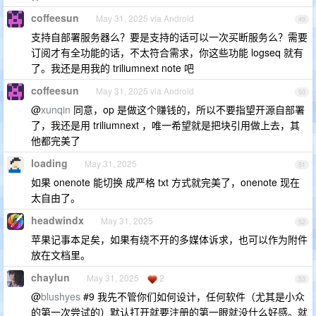
coffeesun
May 31, 2025 via Android
49
支持自部署服务器么？要是支持的话可以一次买断服务么？需要
订阅才有全功能的话，不太符合需求，你这些功能 logseq 就有
了。我还是用我的 triliumnext note 吧
coffeesun
May 31, 2025 via Android
50
@
xunqin
同意，op 是做这个赚钱的，所以不要指望开源自部署
了，我还是用 triliumnext ，唯一希望就是把块引用做上去，其
他都完美了
loading
May 31, 2025
51
如果 onenote 能切换 成严格 txt 方式就完美了，onenote 现在
太自由了。
headwindx
May 31, 2025
52
苹果记事本足矣，如果有绕不开的多媒体诉求，也可以作为附件
放在文档里。
chaylun
May 31, 2025
2
53
@
blushyes
#9 我先不管你们如何设计，任何软件（尤其是小众
的第一次尝试的）默认打开就要注册的第一眼就没什么好感。就