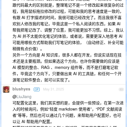
跟代码最大的区别就是，整理笔记不是一个修改起来很复杂的过
程，我用鼠标拖拉修改的过程，可能和我的思考速度是一致的，
有跟 AI 打字描述的时间，我很可能已经改完了。而且我很不喜
欢别人修改我的笔记，毕竟这是一个私人阅读的东西，如果 AI
帮我把笔记改了、调整了位置，我可能更加不习惯。综上，我认
为 AI 并不太能优化笔记的体验，或者说，需要更深入地思考 AI
可能用哪些方式帮助我们写笔记的体验，（自动修正、补全可能
稍微有点价值）。
另外一个方向是 AI 知识库，很多人都在开发，但说实话现在技
术还是主要瓶颈。但如果选这个方向，也许你需要做的应该是
AI 模型的整合、RAG 、memory 组件等，而不是打磨笔记软
件，毕竟这个方向下，只要做出来 AI 的工具链，和任何一个开
源笔记软件整合，就可以实现了。
blushyes
May 31, 2025
OP
63
@
LiuJiang
可配置化这里，我们其实想的是，会提供一些预设，在第一次进
入的时候询问，例如“轻度 markdown 使用者”，“PDF 文献阅读
者”等等，然后也可以通过几个问题，来帮助用户配置好，也可
以让 AI 帮助用户配置。