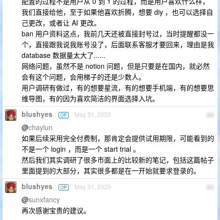
配置的过程不是用户从 0 到 1 的过程，而是用户喜欢什么样，
我们直接给他，至于如果他喜欢折腾，想要 diy ，也可以选择自
己更改，或者让 AI 更改。
ban 用户资料这点，我前几天还被直接封号过，当时提醒都没一
个，直接跟我说我账号没了，后面联系客服才要回来，理由是我
database 数据量太大了......
网络问题，虽然不是 notion 问题，但是只要是在国内，就必然
会有这个问题，会用梯子的还是少数人。
用户调研有做过，有的想要星流，有的想要手机端，有的想要思
维导图，有的因为喜欢简洁的界面选择入坑。
blushyes
May 31, 2025
OP
64
@
chaylun
如果后续采用完全付费制，那肯定会提供试用期限，可能看到的
不是一个 login ，而是一个 start trial 。
然后我们其实调研了很多市面上的比较新的笔记，包括这篇帖子
里面提到的大部分，其实很多都是在一开始就要求登录的。
blushyes
May 31, 2025
OP
65
@
sunxfancy
再次感谢宝贵的建议。