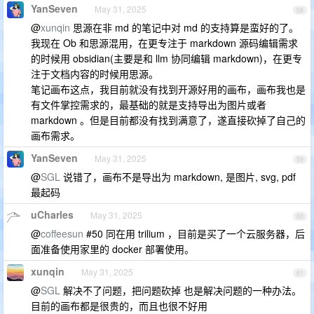
YanSeven
May 31, 2025
58
@
xunqin
思源在非 md 的笔记中对 md 的支持算是蛮好的了。
我现在 Ob 和思源混用，在更专注于 markdown 源码编辑需求
的时候用 obsidian(主要是和 llm 协同编辑 markdown)，在更专
注于文档内容的时候用思源。
笔记画布这点，我目前就没有找到开源好用的画布，画布我也是
有文件掌控需求的，最基础的就是支持导出为图片或者
markdown 。但是目前都没有找到满意了，遂直接砍掉了自己的
画布需求。
YanSeven
May 31, 2025
59
@
SGL
说错了，画布不是导出为 markdown, 是图片, svg, pdf
最起码
uCharles
May 31, 2025
60
@
coffeesun
#50 同在用 trilium ，目前是买了一个云服务器，后
面准备使用家里的 docker 部署使用。
xunqin
May 31, 2025
61
@
SGL
解决不了问题，把问题砍掉 也是解决问题的一种办法。
目前的画布都是很贵的，而且也很不好用