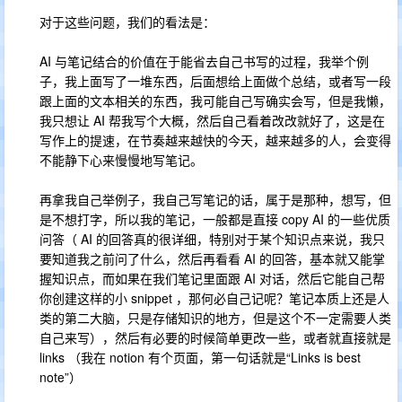
对于这些问题，我们的看法是：
AI 与笔记结合的价值在于能省去自己书写的过程，我举个例
子，我上面写了一堆东西，后面想给上面做个总结，或者写一段
跟上面的文本相关的东西，我可能自己写确实会写，但是我懒，
我只想让 AI 帮我写个大概，然后自己看着改改就好了，这是在
写作上的提速，在节奏越来越快的今天，越来越多的人，会变得
不能静下心来慢慢地写笔记。
再拿我自己举例子，我自己写笔记的话，属于是那种，想写，但
是不想打字，所以我的笔记，一般都是直接 copy AI 的一些优质
问答（ AI 的回答真的很详细，特别对于某个知识点来说，我只
要知道我之前问了什么，然后再看看 AI 的回答，基本就又能掌
握知识点，而如果在我们笔记里面跟 AI 对话，然后它能自己帮
你创建这样的小 snippet ，那何必自己记呢？笔记本质上还是人
类的第二大脑，只是存储知识的地方，但是这个不一定需要人类
自己来写），然后有必要的时候简单更改一些，或者就直接就是
links （我在 notion 有个页面，第一句话就是“Links is best
note”）