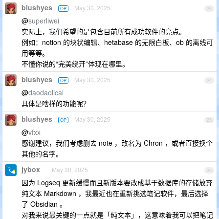
blushyes
May 30, 2025
OP
23
@
superliwei
实际上，我们希望的是包含目前所有成功软件的亮点。
例如：notion 的块状编辑、hetabase 的无限白板、ob 的离线可
用等等。
不懂你说的“完美绕开”体现在哪里。
blushyes
May 30, 2025
OP
24
@
daodaolicai
具体是啥样的功能呢？
blushyes
May 30, 2025
OP
25
@
vfxx
感谢建议，我们考虑删去 note ，改名为 Chron ，或者直接换个
其他的名字。
jybox
May 30, 2025
26
因为 Logseq 更新缓慢而且新版本要改成基于数据库的存储放弃
纯文本 Markdown ，我最近也在重新挑选笔记软件，最后选择
了 Obsidian 。
对我来说最关键的一点就是「纯文本」，这意味着我可以把笔记