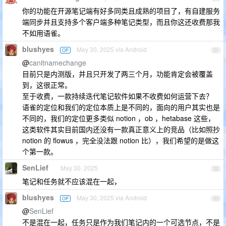
你的功能在开源笔记端有好多同类且成熟的项目了，有自建服务
端同步并且支持多个客户端多种笔记类型，而且你这还收费那我
不如用语雀。
blushyes
May 30, 2025 via Android
OP
31
@
canitnamechange
目前只是内测版，并且只开发了两三个月，功能肯定会被覆盖
到，这很正常。
至于收费，一款持续迭代笔记软件如果不收费如何运营下去？
语雀的定位和我们的定位本质上是不同的，面向的用户其实也是
不同的，我们的定位更多类似 notion ，ob ，hetabase 这些，
这类软件其实目前国内还没有一款真正意义上的竞品（比如照抄
notion 的 flowus ，完全没法跟 notion 比），我们希望的是做这
个第一款。
SenLief
May 30, 2025
32
笔记和任务就不应该混在一起，
blushyes
May 30, 2025 via Android
OP
33
@
SenLief
不是混在一起，任务只是作为我们笔记内的一个可选节点，不是