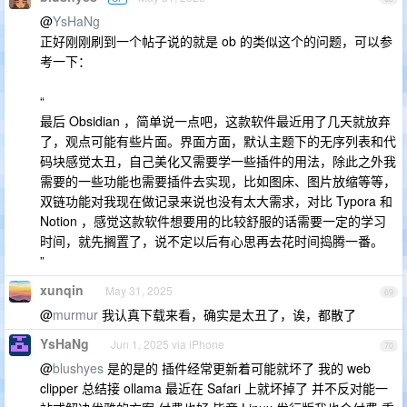
@
YsHaNg
正好刚刚刷到一个帖子说的就是 ob 的类似这个的问题，可以参
考一下：
“
最后 Obsidian ，简单说一点吧，这款软件最近用了几天就放弃
了，观点可能有些片面。界面方面，默认主题下的无序列表和代
码块感觉太丑，自己美化又需要学一些插件的用法，除此之外我
需要的一些功能也需要插件去实现，比如图床、图片放缩等等，
双链功能对我现在做记录来说也没有太大需求，对比 Typora 和
Notion ，感觉这款软件想要用的比较舒服的话需要一定的学习
时间，就先搁置了，说不定以后有心思再去花时间捣腾一番。
”
xunqin
May 31, 2025
69
@
murmur
我认真下载来看，确实是太丑了，诶，都散了
YsHaNg
Jun 1, 2025 via iPhone
70
@
blushyes
是的是的 插件经常更新着可能就坏了 我的 web
clipper 总结接 ollama 最近在 Safari 上就坏掉了 并不反对能一