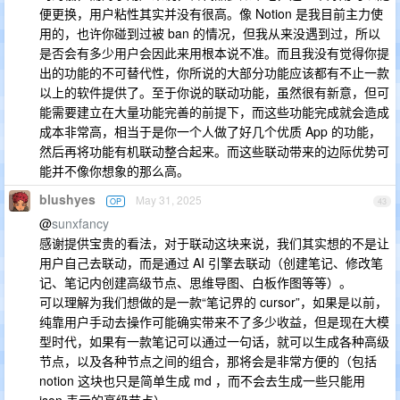
便更换，用户粘性其实并没有很高。像 Notion 是我目前主力使
用的，也许你碰到过被 ban 的情况，但我从来没遇到过，所以
是否会有多少用户会因此来用根本说不准。而且我没有觉得你提
出的功能的不可替代性，你所说的大部分功能应该都有不止一款
以上的软件提供了。至于你说的联动功能，虽然很有新意，但可
能需要建立在大量功能完善的前提下，而这些功能完成就会造成
成本非常高，相当于是你一个人做了好几个优质 App 的功能，
然后再将功能有机联动整合起来。而这些联动带来的边际优势可
能并不像你想象的那么高。
blushyes
May 31, 2025
OP
43
@
sunxfancy
感谢提供宝贵的看法，对于联动这块来说，我们其实想的不是让
用户自己去联动，而是通过 AI 引擎去联动（创建笔记、修改笔
记、笔记内创建高级节点、思维导图、白板作图等等）。
可以理解为我们想做的是一款“笔记界的 cursor”，如果是以前，
纯靠用户手动去操作可能确实带来不了多少收益，但是现在大模
型时代，如果有一款笔记可以通过一句话，就可以生成各种高级
节点，以及各种节点之间的组合，那将会是非常方便的（包括
notion 这块也只是简单生成 md ，而不会去生成一些只能用
json 表示的高级节点）