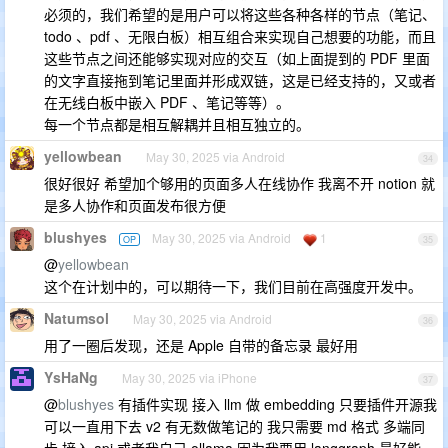
必须的，我们希望的是用户可以将这些各种各样的节点（笔记、
todo 、pdf 、无限白板）相互组合来实现自己想要的功能，而且
这些节点之间还能够实现对应的交互（如上面提到的 PDF 里面
的文字直接拖到笔记里面并形成双链，这是已经支持的，又或者
在无线白板中嵌入 PDF 、笔记等等）。
每一个节点都是相互解耦并且相互独立的。
yellowbean
May 30, 2025 via Android
34
很好很好 希望加个够用的页面多人在线协作 我离不开 notion 就
是多人协作和页面发布很方便
blushyes
May 30, 2025 via Android
1
OP
35
@
yellowbean
这个在计划中的，可以期待一下，我们目前在高强度开发中。
Natumsol
May 30, 2025 via Android
36
用了一圈后发现，还是 Apple 自带的备忘录 最好用
YsHaNg
May 30, 2025 via iPhone
37
@
blushyes
有插件实现 接入 llm 做 embedding 只要插件开源我
可以一直用下去 v2 有无数做笔记的 我只需要 md 格式 多端同
步 接入 api 或者我自己 ollama 因为我要用 langgraph 最好能