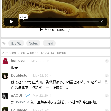
限定版
Notes
Field
5 replies
•
2014-05-22 13:34:14 +08:00
homever
May 22, 2014
1
很美
DoubleJo
May 22, 2014
2
貌似这个公司在美国广告做得很多，销量也不错，但是看过一些
评论说此本不够结实，一直没敢买。。。
nAODI
May 22, 2014
OP
3
@
DoubleJo
我一直想买本来试试看，不过海淘略显麻烦。
DoubleJo
May 22, 2014
4