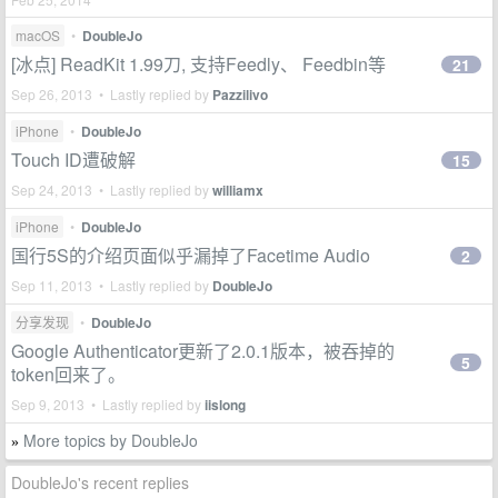
macOS
•
DoubleJo
[冰点] ReadKit 1.99刀, 支持Feedly、 Feedbin等
21
Sep 26, 2013 • Lastly replied by
Pazzilivo
iPhone
•
DoubleJo
Touch ID遭破解
15
Sep 24, 2013 • Lastly replied by
williamx
iPhone
•
DoubleJo
国行5S的介绍页面似乎漏掉了Facetime Audio
2
Sep 11, 2013 • Lastly replied by
DoubleJo
分享发现
•
DoubleJo
Google Authenticator更新了2.0.1版本，被吞掉的
5
token回来了。
Sep 9, 2013 • Lastly replied by
iislong
More topics by DoubleJo
»
DoubleJo's recent replies