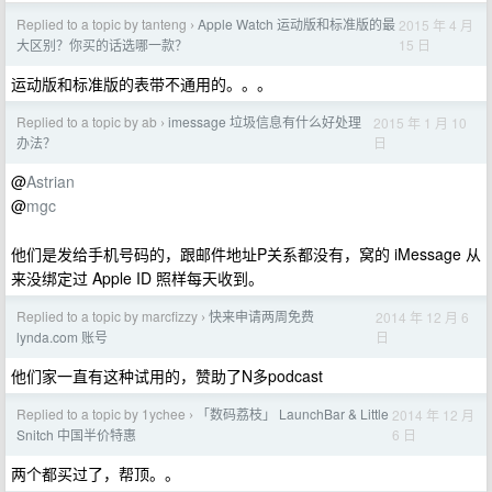
Replied to a topic by tanteng
Apple Watch 运动版和标准版的最
2015 年 4 月
›
15 日
大区别？你买的话选哪一款？
运动版和标准版的表带不通用的。。。
Replied to a topic by ab
imessage 垃圾信息有什么好处理
2015 年 1 月 10
›
日
办法？
@
Astrian
@
mgc
他们是发给手机号码的，跟邮件地址P关系都没有，窝的 iMessage 从
来没绑定过 Apple ID 照样每天收到。
Replied to a topic by marcfizzy
快来申请两周免费
2014 年 12 月 6
›
日
lynda.com 账号
他们家一直有这种试用的，赞助了N多podcast
Replied to a topic by 1ychee
「数码荔枝」 LaunchBar & Little
2014 年 12 月
›
6 日
Snitch 中国半价特惠
两个都买过了，帮顶。。