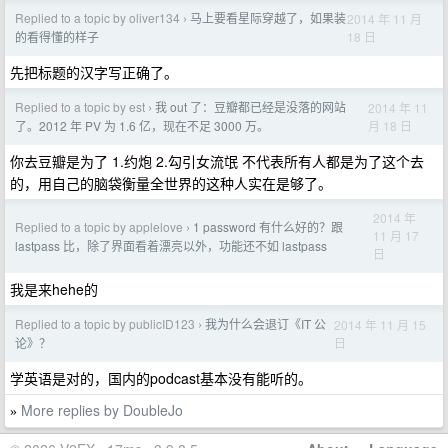
Replied to a topic by oliver134
马上要看星际穿越了，如果装
2014 年 11 月
›
18 日
的看得懂的样子
先把标题的汉字写正确了。
Replied to a topic by est
我 out 了：豆瓣都已经是没落的网站
2014 年 11
›
月 18 日
了。2012 年 PV 为 1.6 亿，现在不足 3000 万。
你去豆瓣是为了 1.约炮 2.勾引女流氓 不代表所有人都是为了这个去
的，用自己的脑袋衡量全世界的这种人实在是够了。
2014 年
Replied to a topic by applelove
1 password 有什么好的？跟
›
11 月 17
lastpass 比，除了界面看着漂亮以外，功能还不如 lastpass
日
我是来hehe的
Replied to a topic by publicID123
我为什么会退订《IT 公
2014 年 11 月 15
›
日
论》？
学英语是对的，国内的podcast基本没有能听的。
More replies by DoubleJo
»