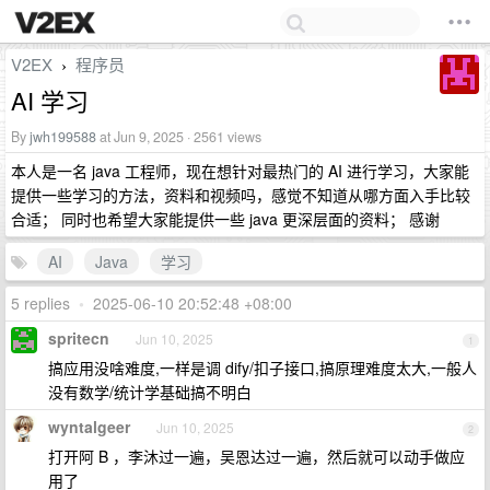
V2EX
程序员
›
AI 学习
By
jwh199588
at Jun 9, 2025 · 2561 views
本人是一名 java 工程师，现在想针对最热门的 AI 进行学习，大家能
提供一些学习的方法，资料和视频吗，感觉不知道从哪方面入手比较
合适； 同时也希望大家能提供一些 java 更深层面的资料； 感谢
AI
Java
学习
5 replies
•
2025-06-10 20:52:48 +08:00
spritecn
Jun 10, 2025
1
搞应用没啥难度,一样是调 dify/扣子接口,搞原理难度太大,一般人
没有数学/统计学基础搞不明白
wyntalgeer
Jun 10, 2025
2
打开阿 B ，李沐过一遍，吴恩达过一遍，然后就可以动手做应
用了