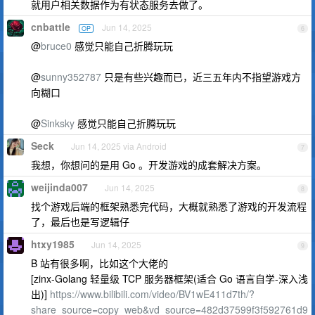
就用户相关数据作为有状态服务去做了。
cnbattle
Jun 14, 2025
OP
6
@
bruce0
感觉只能自己折腾玩玩
@
sunny352787
只是有些兴趣而已，近三五年内不指望游戏方
向糊口
@
Sinksky
感觉只能自己折腾玩玩
Seck
Jun 14, 2025 via Android
7
我想，你想问的是用 Go 。开发游戏的成套解决方案。
weijinda007
Jun 14, 2025
8
找个游戏后端的框架熟悉完代码，大概就熟悉了游戏的开发流程
了，最后也是写逻辑仔
htxy1985
Jun 14, 2025
9
B 站有很多啊，比如这个大佬的
[zinx-Golang 轻量级 TCP 服务器框架(适合 Go 语言自学-深入浅
出)]
https://www.bilibili.com/video/BV1wE411d7th/?
share_source=copy_web&vd_source=482d37599f3f592761d9