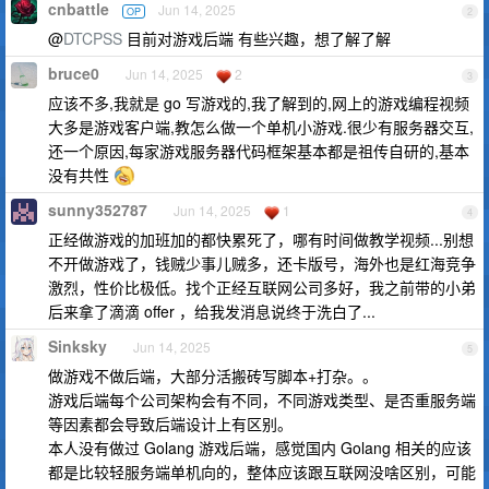
cnbattle
Jun 14, 2025
OP
2
@
DTCPSS
目前对游戏后端 有些兴趣，想了解了解
bruce0
Jun 14, 2025
2
3
应该不多,我就是 go 写游戏的,我了解到的,网上的游戏编程视频
大多是游戏客户端,教怎么做一个单机小游戏.很少有服务器交互,
还一个原因,每家游戏服务器代码框架基本都是祖传自研的,基本
没有共性
sunny352787
Jun 14, 2025
1
4
正经做游戏的加班加的都快累死了，哪有时间做教学视频...别想
不开做游戏了，钱贼少事儿贼多，还卡版号，海外也是红海竞争
激烈，性价比极低。找个正经互联网公司多好，我之前带的小弟
后来拿了滴滴 offer ，给我发消息说终于洗白了...
Sinksky
Jun 14, 2025
5
做游戏不做后端，大部分活搬砖写脚本+打杂。。
游戏后端每个公司架构会有不同，不同游戏类型、是否重服务端
等因素都会导致后端设计上有区别。
本人没有做过 Golang 游戏后端，感觉国内 Golang 相关的应该
都是比较轻服务端单机向的，整体应该跟互联网没啥区别，可能