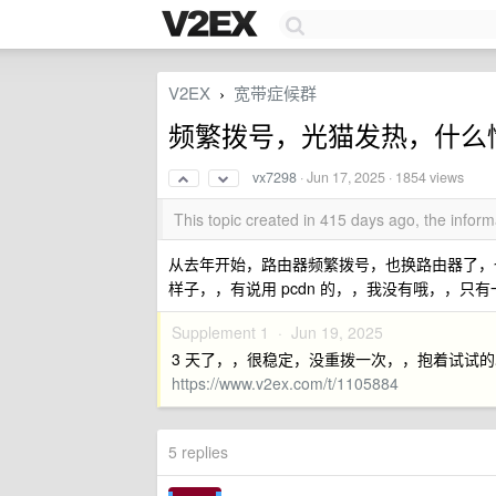
V2EX
宽带症候群
›
频繁拨号，光猫发热，什么
vx7298
·
Jun 17, 2025
· 1854 views
This topic created in 415 days ago, the info
从去年开始，路由器频繁拨号，也换路由器了，
样子，，有说用 pcdn 的，，我没有哦，，只
Supplement 1 ·
Jun 19, 2025
3 天了，，很稳定，没重拨一次，，抱着试试
https://www.v2ex.com/t/1105884
5 replies