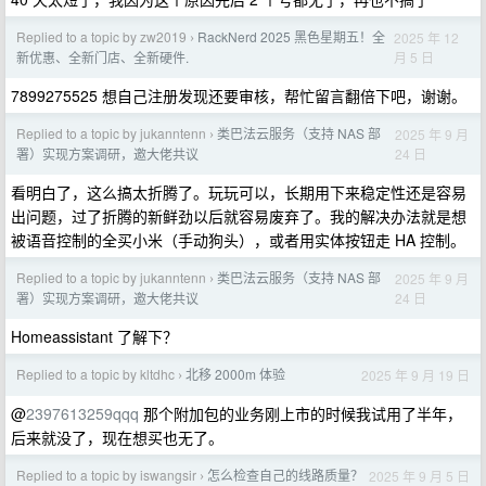
Replied to a topic by zw2019
RackNerd 2025 黑色星期五！全
2025 年 12
›
月 5 日
新优惠、全新门店、全新硬件.
7899275525 想自己注册发现还要审核，帮忙留言翻倍下吧，谢谢。
Replied to a topic by jukanntenn
类巴法云服务（支持 NAS 部
2025 年 9 月
›
24 日
署）实现方案调研，邀大佬共议
看明白了，这么搞太折腾了。玩玩可以，长期用下来稳定性还是容易
出问题，过了折腾的新鲜劲以后就容易废弃了。我的解决办法就是想
被语音控制的全买小米（手动狗头），或者用实体按钮走 HA 控制。
Replied to a topic by jukanntenn
类巴法云服务（支持 NAS 部
2025 年 9 月
›
24 日
署）实现方案调研，邀大佬共议
Homeassistant 了解下？
Replied to a topic by kltdhc
北移 2000m 体验
2025 年 9 月 19 日
›
@
2397613259qqq
那个附加包的业务刚上市的时候我试用了半年，
后来就没了，现在想买也无了。
Replied to a topic by iswangsir
怎么检查自己的线路质量？
2025 年 9 月 5 日
›