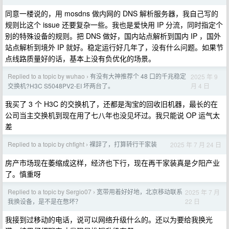
同意一楼说的，用 mosdns 做内网的 DNS 解析服务器，我自己写的
规则比这个 issue 还要复杂一些。我也是爱快用 IP 分流，同时指定个
别的特殊设备的规则。把 DNS 做好，国内站点解析到国内 IP ，国外
站点解析到境外 IP 就好。稳定运行好几年了，没有什么问题。如果节
点线路质量好的话，基本上没有负优化的场景。
Replied to a topic by wuhao
有没有大神推荐个 48 口的千兆稳定
2025 年 9
›
月 4 日
交换机?H3C S5048PV2-EI 坏两台了。
我买了 3 个 H3C 的交换机了，还都是淘宝的回收旧机器，最长的在
公司当主交换机到现在用了七八年也没见坏过。我只能说 OP 运气太
差
Replied to a topic by chfight
裸辞了，打算转行干家装
2025 年 7 月 24 日
›
房产市场现在萎缩成这样，经济也下行，现在再干家装真是夕阳产业
了。慎重呀
Replied to a topic by Sergio07
宽带用着好好地，北京移动联系
2025 年 7 月
›
22 日
我换设备，是不是在憋坏？
我接到过移动的电话，说可以网络升级什么的。还以为要给我换光