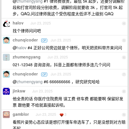
@
zhumengyang
#1 律师费很贵，最低 5k 起步，还要分调解阶
段和打官司阶段分别收费，调解阶段就要收 3k ，打官司 5k 起
步，QAQ,问过律师我这个受伤程度太低评不上级别 QAQ
halov
Jun 23, 2025
4
找个律师问问吧
chunqicoder
Jun 23, 2025
OP
5
@
halov
#4 正好公司旁边就是个律所，明天把资料带齐来问问
zhumengyang
Jun 23, 2025
6
021-12348 咨询咨询，抖音上面都有律师多连几个问问
chunqicoder
Jun 23, 2025
OP
7
@
zhumengyang
#6 666666666 ，研究研究哈哈
jinksw
Jun 23, 2025
8
他全责的话 你医疗住院费用 误工费 修车费 都能要啊 保留好发
票 跟他要 不给就直接起诉呗。
gamblor
Jun 23, 2025
3
9
看照片姿势心态应该是想打开懂车帝选车了，只是没想到对方赔
不起。