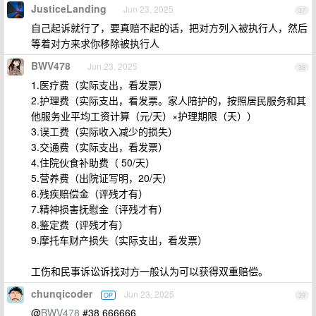
JusticeLanding
Jun 23, 2025
37
自己起诉就行了，要真赔不起的话，把对方列入被执行人，然后
等着对方来求你移除被执行人
BWV478
Jun 23, 2025
38
1.医疗费（实际支出，看发票）
2.护理费（实际支出，看发票。家人陪护的，按照居民服务和其
他服务业平均工资计算（元/天）×护理期限（天））
3.误工费（实际收入减少的损失）
3.交通费（实际支出，看发票）
4.住院伙食补助费（ 50/天）
5.营养费（出院证写明，20/天）
6.残疾赔偿金（评残才有）
7.精神损害抚慰金（评残才有）
8.鉴定费（评残才有）
9.摩托车财产损失（实际支出，看发票）
工伤和民事诉讼诉找对方一般认为可以获得双重赔偿。
chunqicoder
Jun 23, 2025
OP
39
@
BWV478
#38 666666