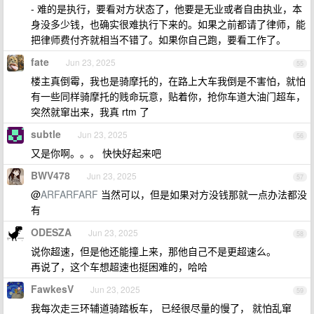
- 难的是执行，要看对方状态了，他要是无业或者自由执业，本
身没多少钱，也确实很难执行下来的。如果之前都请了律师，能
把律师费付齐就相当不错了。如果你自己跑，要看工作了。
fate
Jun 23, 2025
55
楼主真倒霉，我也是骑摩托的，在路上大车我倒是不害怕，就怕
有一些同样骑摩托的贱命玩意，贴着你，抢你车道大油门超车，
突然就窜出来，我真 rtm 了
subtle
Jun 23, 2025
56
又是你啊。。。 快快好起来吧
BWV478
Jun 23, 2025
57
@
ARFARFARF
当然可以，但是如果对方没钱那就一点办法都没
有
ODESZA
Jun 23, 2025
58
说你超速，但是他还能撞上来，那他自己不是更超速么。
再说了，这个车想超速也挺困难的，哈哈
FawkesV
Jun 23, 2025
59
我每次走三环辅道骑踏板车， 已经很尽量的慢了， 就怕乱窜