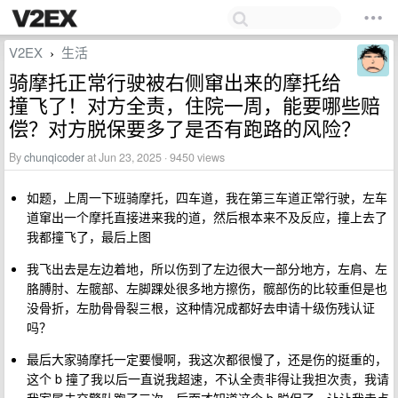
V2EX
生活
›
骑摩托正常行驶被右侧窜出来的摩托给
撞飞了！对方全责，住院一周，能要哪些赔
偿？对方脱保要多了是否有跑路的风险？
By
chunqicoder
at Jun 23, 2025 · 9450 views
如题，上周一下班骑摩托，四车道，我在第三车道正常行驶，左车
道窜出一个摩托直接进来我的道，然后根本来不及反应，撞上去了
我都撞飞了，最后上图
我飞出去是左边着地，所以伤到了左边很大一部分地方，左肩、左
胳膊肘、左髋部、左脚踝处很多地方擦伤，髋部伤的比较重但是也
没骨折，左肋骨骨裂三根，这种情况成都好去申请十级伤残认证
吗？
最后大家骑摩托一定要慢啊，我这次都很慢了，还是伤的挺重的，
这个 b 撞了我以后一直说我超速，不认全责非得让我担次责，我请