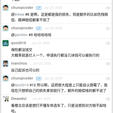
chunqicoder
Jun 23, 2025
OP
10
@
jinksw
#8 是啊，这是都是我的损失，但是额外的比如伤残赔
偿、精神赔偿都拿不到了
chunqicoder
Jun 23, 2025
OP
11
@
gamblor
#9 哈哈哈哈哈
qoo2019
Jun 23, 2025
12
保险都没钱交
大概率就是烂人一个，申请执行都没几块钱可以被执行的
ivanchou
Jun 23, 2025
13
自己起诉也可以的
chunqicoder
Jun 23, 2025
OP
14
@
qoo2019
#12 所以啊，这把很大程度上只能自认倒霉了，我
现在只想把自己的损失拿到就行了，额外的赔偿啥的都不说了
Dreamful
Jun 23, 2025
15
看楼主应该是想打开懂车帝选车了，只是没想到对方赔不起哈
哈。