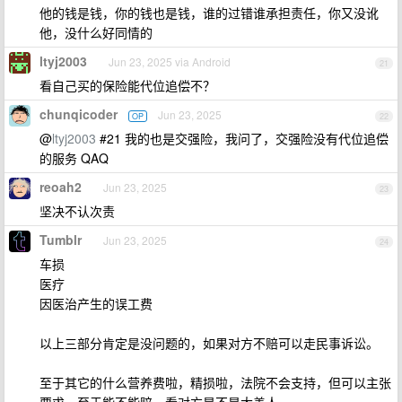
他的钱是钱，你的钱也是钱，谁的过错谁承担责任，你又没讹
他，没什么好同情的
ltyj2003
Jun 23, 2025 via Android
21
看自己买的保险能代位追偿不？
chunqicoder
Jun 23, 2025
OP
22
@
ltyj2003
#21 我的也是交强险，我问了，交强险没有代位追偿
的服务 QAQ
reoah2
Jun 23, 2025
23
坚决不认次责
Tumblr
Jun 23, 2025
24
车损
医疗
因医治产生的误工费
以上三部分肯定是没问题的，如果对方不赔可以走民事诉讼。
至于其它的什么营养费啦，精损啦，法院不会支持，但可以主张