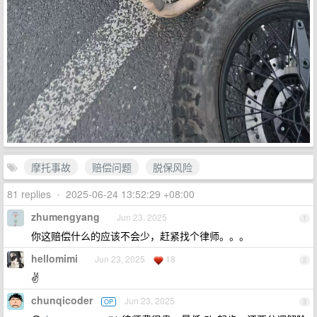
摩托事故
赔偿问题
脱保风险
81 replies
•
2025-06-24 13:52:29 +08:00
zhumengyang
Jun 23, 2025
1
你这赔偿什么的应该不会少，赶紧找个律师。。。
hellomimi
Jun 23, 2025
18
2
✌️
chunqicoder
Jun 23, 2025
OP
3