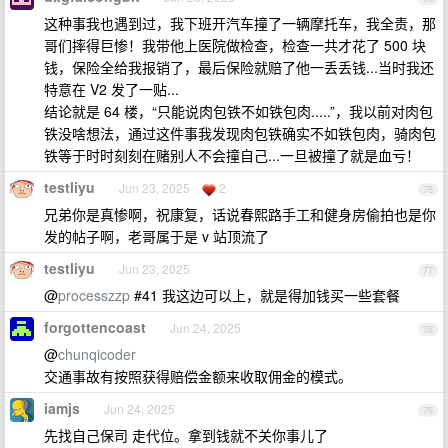
这种事我也遇到过，我下班开汽车撞了一辆摩托车，我全责，那
哥们摔得巨惨！我带他上医院做检查，检查一共才花了 500 块
钱，保险全给我报销了，最后保险就赔了他一丢丢钱...当时我还
特意在 V2 发了一贴...
结论就是 64 楼，“只能说肉包铁不如铁包肉.....”，我以前对肉包
铁没啥想法，通过这件事我发现肉包铁确实不如铁包肉，骑肉包
铁等于时时刻刻在赌别人不会撞自己...一旦被撞了就是血亏！
testliyu
Jun 23, 2025
2
76
兄弟你是真惨啊，祝康复，话说春熙路手工和健身房偷拍也是你
发的帖子啊，老哥属于是 v 站顶流了
testliyu
Jun 23, 2025
77
@
processzzp
#41 我这边可以上，就是得加钱买一些套餐
forgottencoast
Jun 24, 2025
78
@
chunqicoder
交通事故有按照获得赔偿金额来收取佣金的模式。
iamjs
Jun 24, 2025
79
先找自己保司 走代位。拿到钱就不关你事儿了