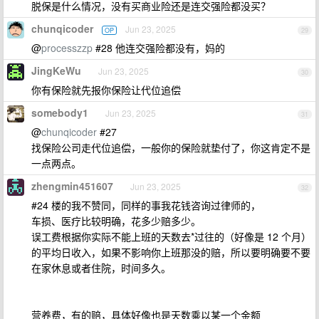
脱保是什么情况，没有买商业险还是连交强险都没买？
chunqicoder
Jun 23, 2025
OP
29
@
processzzp
#28 他连交强险都没有，妈的
JingKeWu
Jun 23, 2025
30
你有保险就先报你保险让代位追偿
somebody1
Jun 23, 2025
31
@
chunqicoder
#27
找保险公司走代位追偿，一般你的保险就垫付了，你这肯定不是
一点两点。
zhengmin451607
Jun 23, 2025
32
#24 楼的我不赞同，同样的事我花钱咨询过律师的，
车损、医疗比较明确，花多少赔多少。
误工费根据你实际不能上班的天数去*过往的（好像是 12 个月）
的平均日收入，如果不影响你上班那没的赔，所以要明确要不要
在家休息或者住院，时间多久。
营养费，有的赔，具体好像也是天数乘以某一个金额