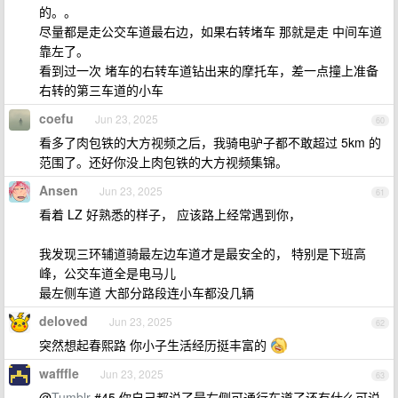
的。。
尽量都是走公交车道最右边，如果右转堵车 那就是走 中间车道
靠左了。
看到过一次 堵车的右转车道钻出来的摩托车，差一点撞上准备
右转的第三车道的小车
coefu
Jun 23, 2025
60
看多了肉包铁的大方视频之后，我骑电驴子都不敢超过 5km 的
范围了。还好你没上肉包铁的大方视频集锦。
Ansen
Jun 23, 2025
61
看着 LZ 好熟悉的样子， 应该路上经常遇到你，
我发现三环辅道骑最左边车道才是最安全的， 特别是下班高
峰，公交车道全是电马儿
最左侧车道 大部分路段连小车都没几辆
deloved
Jun 23, 2025
62
突然想起春熙路 你小子生活经历挺丰富的
wafffle
Jun 23, 2025
63
@
Tumblr
#45 你自己都说了最右侧可通行车道了还有什么可说