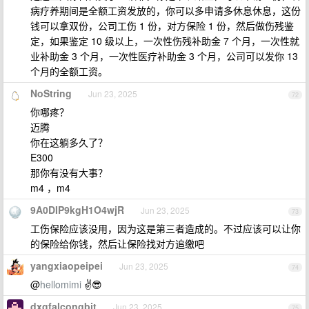
病疗养期间是全额工资发放的，你可以多申请多休息休息，这份
钱可以拿双份，公司工伤 1 份，对方保险 1 份，然后做伤残鉴
定，如果鉴定 10 级以上，一次性伤残补助金 7 个月，一次性就
业补助金 3 个月，一次性医疗补助金 3 个月，公司可以发你 13
个月的全额工资。
NoString
Jun 23, 2025
72
你哪疼？
迈腾
你在这躺多久了？
E300
那你有没有大事？
m4 ，m4
9A0DIP9kgH1O4wjR
Jun 23, 2025
73
工伤保险应该没用，因为这是第三者造成的。不过应该可以让你
的保险给你钱，然后让保险找对方追缴吧
yangxiaopeipei
Jun 23, 2025
74
@
hellomimi
✌️😎
dxgfalcongbit
Jun 23, 2025
75