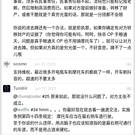
事罪，顶多有民事责任，民事责任赔不起，法院也只能标记成老
赖，然后限制高消费而已。如果对方提前做好准备，转移了财
产，或者干脆就是个真穷光蛋的话，那就是一分钱都不会赔
你说的进去蹲还有一个办法，就是拒执罪，如果你确定有对方转
移财产的证据了（你觉得你可能有吗，呵呵，除非 OP 手眼通
天，问题是真手眼通天 OP 也不用骑摩托车了），就可以让对方
进去蹲。但如果对方真的是穷光蛋一个，不好意思，蹲不了一点
儿哦
sosme
Jun 23, 2025
44
支持维权，最近很多开电瓶车和摩托车的都疯了一样，开车刷抖
音的，超速的不要太多
Tumblr
Jun 23, 2025
45
@
chunqicoder
#25 原来如此，那就没什么问题了，对方主张不
成立。
@
wafffle
#34 hmm 。。。你最好现在就去看一遍道交法，实施
条例第四十四条规定： 摩托车应当在最右侧车道行驶。
至于你说的什么违停，用点脑子也应该知道指的是最右侧可通行
的车道，而不是用占道来硬杠。