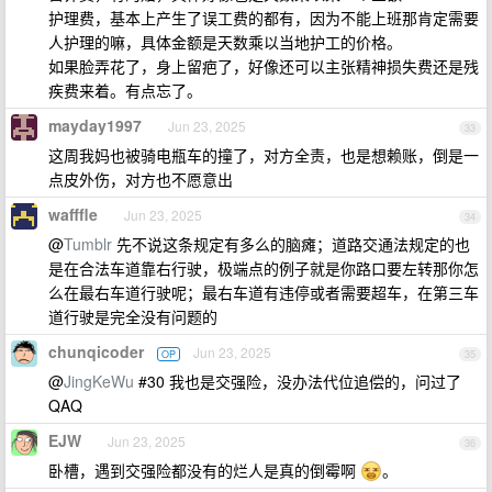
护理费，基本上产生了误工费的都有，因为不能上班那肯定需要
人护理的嘛，具体金额是天数乘以当地护工的价格。
如果脸弄花了，身上留疤了，好像还可以主张精神损失费还是残
疾费来着。有点忘了。
mayday1997
Jun 23, 2025
33
这周我妈也被骑电瓶车的撞了，对方全责，也是想赖账，倒是一
点皮外伤，对方也不愿意出
wafffle
Jun 23, 2025
34
@
Tumblr
先不说这条规定有多么的脑瘫；道路交通法规定的也
是在合法车道靠右行驶，极端点的例子就是你路口要左转那你怎
么在最右车道行驶呢；最右车道有违停或者需要超车，在第三车
道行驶是完全没有问题的
chunqicoder
Jun 23, 2025
OP
35
@
JingKeWu
#30 我也是交强险，没办法代位追偿的，问过了
QAQ
EJW
Jun 23, 2025
36
卧槽，遇到交强险都没有的烂人是真的倒霉啊
。