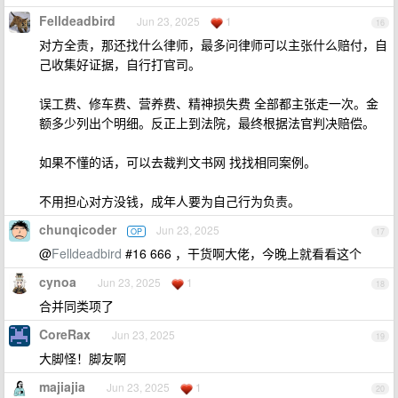
Felldeadbird
Jun 23, 2025
1
16
对方全责，那还找什么律师，最多问律师可以主张什么赔付，自
己收集好证据，自行打官司。
误工费、修车费、营养费、精神损失费 全部都主张走一次。金
额多少列出个明细。反正上到法院，最终根据法官判决赔偿。
如果不懂的话，可以去裁判文书网 找找相同案例。
不用担心对方没钱，成年人要为自己行为负责。
chunqicoder
Jun 23, 2025
OP
17
@
Felldeadbird
#16 666 ，干货啊大佬，今晚上就看看这个
cynoa
Jun 23, 2025
1
18
合并同类项了
CoreRax
Jun 23, 2025
19
大脚怪！脚友啊
majiajia
Jun 23, 2025
1
20