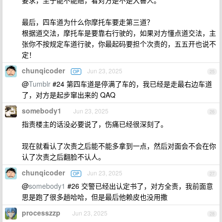
要求，至于能不能赔，看对方是不是大善人。
最后，四车道为什么你摩托车要走第三道？
根据道交法，摩托车是要靠右行驶的，如果对方懂点道交法，主
张你不按规定车道行驶，你最起码要担个次责的，五五开也说不
定！
chunqicoder
Jun 23, 2025
OP
25
@
Tumblr
#24 第四车道是停满了车的，我已经是走最右边车道
了，对方是起步窜出来的 QAQ
somebody1
Jun 23, 2025
26
指责楼主的话没必要说了，伤痛已经很深刻了。
现在就看认了次责之后能不能多拿到一点，然后对面会不会在你
认了次责之后翻脸不认人。
chunqicoder
Jun 23, 2025
OP
27
@
somebody1
#26 交警已经出认定书了，对方全责，我前面意
思是跑了很多趟哈哈，但是最后他赖皮也没用撒
processzzp
Jun 23, 2025
28