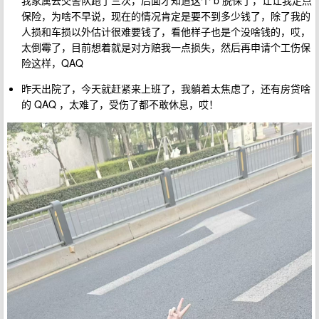
我家属去交警队跑了三次，后面才知道这个 b 脱保了，让让我走点
保险，为啥不早说，现在的情况肯定是要不到多少钱了，除了我的
人损和车损以外估计很难要钱了，看他样子也是个没啥钱的，哎，
太倒霉了，目前想着就是对方赔我一点损失，然后再申请个工伤保
险这样，QAQ
昨天出院了，今天就赶紧来上班了，我躺着太焦虑了，还有房贷啥
的 QAQ ，太难了，受伤了都不敢休息，哎！