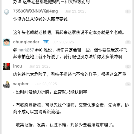
办法 这些老登都是他妈的三和大神级别的
75S3CWXNN0VQ84mg
Jun 23, 2025
51
你没办法从没钱的人那里要钱。
这年头老赖就老赖吧，看起来这家伙说不定本身就是个老赖。
chunqicoder
Jun 23, 2025
OP
52
@
mark257
#46 难说，擦伤肯定会轻一些，但你要像我这样飞
起来拍在地上就不好说了，骑行服也没办法给你太多缓冲啊
incu
Jun 23, 2025
53
肉包铁也太危险了，看帖子描述也不快的样子，都摔这么严重
wupher
Jun 23, 2025
54
- 没时间没精力折腾，正常就只能认倒霉
- 有钱愿意折腾，可以先找个律师，交警认定全责，先协商，协
商不成可以提请诉讼流程。
- 收集证据、发票，获胜不难，判多少要看法院审理了。