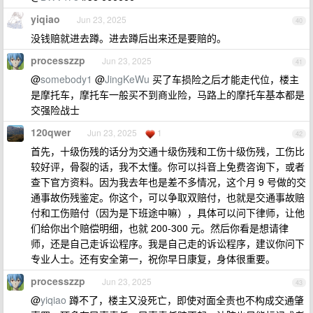
yiqiao
Jun 23, 2025
40
没钱赔就进去蹲。进去蹲后出来还是要赔的。
processzzp
Jun 23, 2025
41
@
somebody1
@
JingKeWu
买了车损险之后才能走代位，楼主
是摩托车，摩托车一般买不到商业险，马路上的摩托车基本都是
交强险战士
120qwer
Jun 23, 2025
1
42
首先，十级伤残的话分为交通十级伤残和工伤十级伤残，工伤比
较好评，骨裂的话，我不太懂。你可以抖音上免费咨询下，或者
查下官方资料。因为我去年也是差不多情况，这个月 9 号做的交
通事故伤残鉴定。你这个，可以争取双赔付，也就是交通事故赔
付和工伤赔付（因为是下班途中嘛），具体可以问下律师，让他
们给你出个赔偿明细，也就 200-300 元。然后你看是想请律
师，还是自己走诉讼程序。我是自己走的诉讼程序，建议你问下
专业人士。还有安全第一，祝你早日康复，身体很重要。
processzzp
Jun 23, 2025
43
@
yiqiao
蹲不了，楼主又没死亡，即使对面全责也不构成交通肇