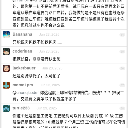
的，跟你第一句不是前后矛盾吗。试问我在一条只有两百米的四
车道从最右车道要到路口左转，我能做的是不是只有在虚线逐条
变道到最左车道？难道我在变到第三车道时候被撞了我要背个次
责？但凡骑过车也不会这么说
Bananana
Jun 23, 2025
64
只能说肉包铁不如铁包肉.....
coderluan
Jun 23, 2025
65
抱歉长官，刚刚没有认出您
jackerbauer
Jun 23, 2025
66
还是别骑摩托了，太可怕了
momo1pm
Jun 23, 2025
67
@
chunqicoder
你这程度上哪里有精神赔偿，伤残？？？把误工
费，交通费之类争取了也就差不多了
turtle233
Jun 23, 2025
68
你这个还是指望工伤吧 工伤绝对可以评上级别 打底 10 级 工伤
赔偿还是很可观的 10 级就是 7 个月工资 工伤的话可以在公司请