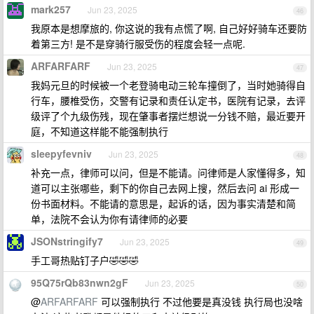
mark257
Jun 23, 2025
46
我原本是想摩旅的, 你这说的我有点慌了啊, 自己好好骑车还要防
着第三方! 是不是穿骑行服受伤的程度会轻一点呢.
ARFARFARF
Jun 23, 2025
47
我妈元旦的时候被一个老登骑电动三轮车撞倒了，当时她骑得自
行车，腰椎受伤，交警有记录和责任认定书，医院有记录，去评
级评了个九级伤残，现在肇事者摆烂想说一分钱不赔，最近要开
庭，不知道这样能不能强制执行
sleepyfevniv
Jun 23, 2025
48
补充一点，律师可以问，但是不能请。问律师是人家懂得多，知
道可以主张哪些，剩下的你自己去网上搜，然后去问 ai 形成一
份书面材料。不能请的意思是，起诉的话，因为事实清楚和简
单，法院不会认为你有请律师的必要
JSONstringify7
Jun 23, 2025
49
手工哥热贴钉子户🤣🤣🤣
95Q75rQb83nwn2gF
Jun 23, 2025
50
@
ARFARFARF
可以强制执行 不过他要是真没钱 执行局也没啥