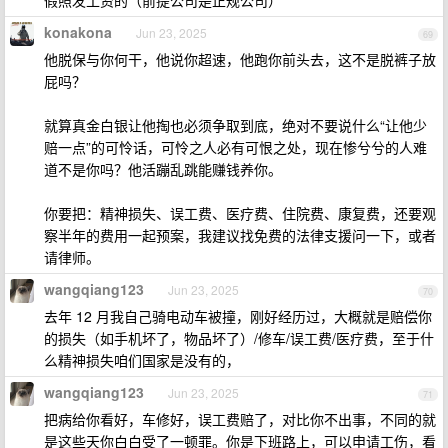
假照发工资的（前提公司是正规公司）
konakona
Jun 23, 2025
69
他脱保与你何干，他说你超速，他跑你前头去，这不是脱裤子放
屁吗？
就算真金白银让他掏也必须争取到底，绝对不要说什么“让他少
赔一点”的可怜话，可怜之人必有可恨之处，现在惨兮兮的人难
道不是你吗？他活蹦乱跳能赚钱养你。
你要把：精神损失、误工费、医疗费、住院费、康复费，还要观
察半年的费用一起预案，我建议找免费的法律支援问一下，或者
请律师。
wangqiang123
Jun 23, 2025
70
去年 12 月我自己骑电动车被撞，刚好经历过，大概就是赔偿你
的损失（如手机坏了，物品坏了）/修车/误工费/医疗费，至于什
么精神损失咱们国家是没有的，
wangqiang123
Jun 23, 2025
71
把病给你看好，车修好，误工费赔了，对比你不出事，不同的就
是这些天你白白受了一顿罪。你是下班路上，可以申请工伤，看