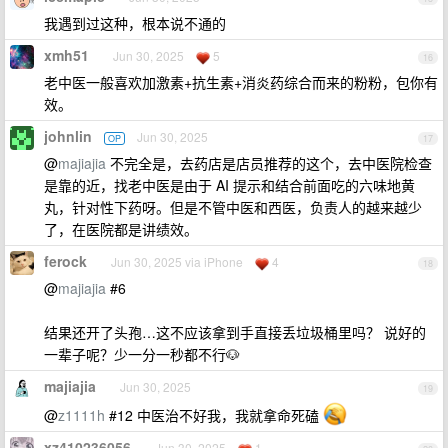
我遇到过这种，根本说不通的
xmh51
Jun 30, 2025
5
16
老中医一般喜欢加激素+抗生素+消炎药综合而来的粉粉，包你有
效。
johnlin
Jun 30, 2025
OP
17
@
majiajia
不完全是，去药店是店员推荐的这个，去中医院检查
是靠的近，找老中医是由于 AI 提示和结合前面吃的六味地黄
丸，针对性下药呀。但是不管中医和西医，负责人的越来越少
了，在医院都是讲绩效。
ferock
Jun 30, 2025 via iPhone
4
18
@
majiajia
#6
结果还开了头孢…这不应该拿到手直接丢垃圾桶里吗？ 说好的
一辈子呢？少一分一秒都不行🐶
majiajia
Jun 30, 2025
19
@
z1111h
#12 中医治不好我，我就拿命死磕
xz410236056
Jun 30, 2025
1