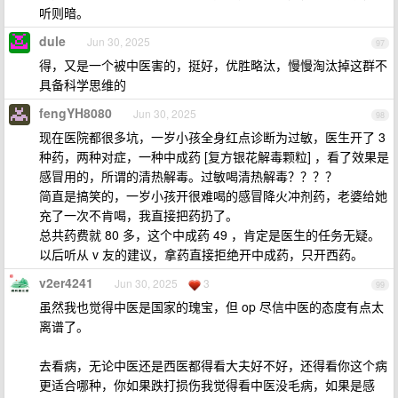
听则暗。
dule
Jun 30, 2025
97
得，又是一个被中医害的，挺好，优胜略汰，慢慢淘汰掉这群不
具备科学思维的
fengYH8080
Jun 30, 2025
98
现在医院都很多坑，一岁小孩全身红点诊断为过敏，医生开了 3
种药，两种对症，一种中成药 [复方银花解毒颗粒] ，看了效果是
感冒用的，所谓的清热解毒。过敏喝清热解毒？？？？
简直是搞笑的，一岁小孩开很难喝的感冒降火冲剂药，老婆给她
充了一次不肯喝，我直接把药扔了。
总共药费就 80 多，这个中成药 49 ，肯定是医生的任务无疑。
以后听从 v 友的建议，拿药直接拒绝开中成药，只开西药。
v2er4241
Jun 30, 2025
3
99
虽然我也觉得中医是国家的瑰宝，但 op 尽信中医的态度有点太
离谱了。
去看病，无论中医还是西医都得看大夫好不好，还得看你这个病
更适合哪种，你如果跌打损伤我觉得看中医没毛病，如果是感