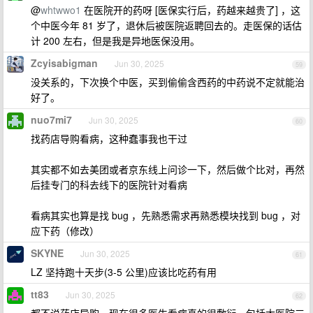
@
whtwwo1
在医院开的药呀 [医保实行后，药越来越贵了] ，这
个中医今年 81 岁了，退休后被医院返聘回去的。走医保的话估
计 200 左右，但是我是异地医保没用。
Zcyisabigman
Jun 30, 2025
59
没关系的，下次换个中医，买到偷偷含西药的中药说不定就能治
好了。
nuo7mi7
Jun 30, 2025
60
找药店导购看病，这种蠢事我也干过
其实都不如去美团或者京东线上问诊一下，然后做个比对，再然
后挂专门的科去线下的医院针对看病
看病其实也算是找 bug ，先熟悉需求再熟悉模块找到 bug ，对
应下药（修改）
SKYNE
Jun 30, 2025
61
LZ 坚持跑十天步(3-5 公里)应该比吃药有用
tt83
Jun 30, 2025
62