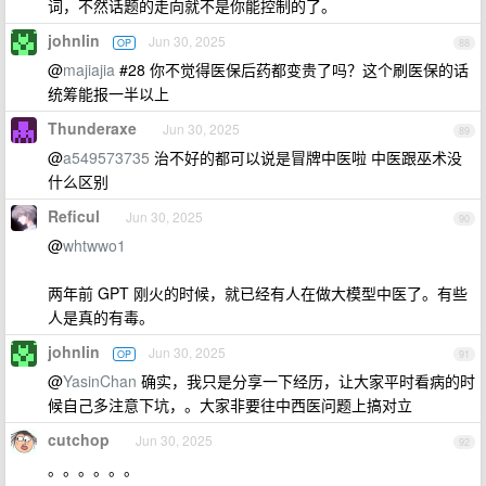
词，不然话题的走向就不是你能控制的了。
johnlin
Jun 30, 2025
OP
88
@
majiajia
#28 你不觉得医保后药都变贵了吗？这个刷医保的话
统筹能报一半以上
Thunderaxe
Jun 30, 2025
89
@
a549573735
治不好的都可以说是冒牌中医啦 中医跟巫术没
什么区别
Reficul
Jun 30, 2025
90
@
whtwwo1
两年前 GPT 刚火的时候，就已经有人在做大模型中医了。有些
人是真的有毒。
johnlin
Jun 30, 2025
OP
91
@
YasinChan
确实，我只是分享一下经历，让大家平时看病的时
候自己多注意下坑，。大家非要往中西医问题上搞对立
cutchop
Jun 30, 2025
92
。。。。。。