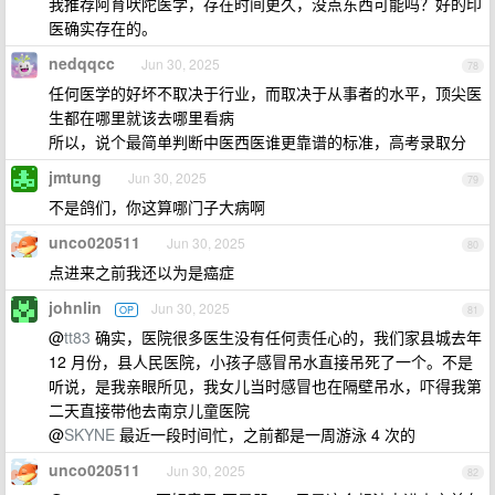
我推荐阿育吠陀医学，存在时间更久，没点东西可能吗？好的印
医确实存在的。
nedqqcc
Jun 30, 2025
78
任何医学的好坏不取决于行业，而取决于从事者的水平，顶尖医
生都在哪里就该去哪里看病
所以，说个最简单判断中医西医谁更靠谱的标准，高考录取分
jmtung
Jun 30, 2025
79
不是鸽们，你这算哪门子大病啊
unco020511
Jun 30, 2025
80
点进来之前我还以为是癌症
johnlin
Jun 30, 2025
OP
81
@
tt83
确实，医院很多医生没有任何责任心的，我们家县城去年
12 月份，县人民医院，小孩子感冒吊水直接吊死了一个。不是
听说，是我亲眼所见，我女儿当时感冒也在隔壁吊水，吓得我第
二天直接带他去南京儿童医院
@
SKYNE
最近一段时间忙，之前都是一周游泳 4 次的
unco020511
Jun 30, 2025
82