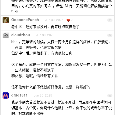
都不说药店导购，现在很多医生看病真的很敷衍，包括大医院三
甲的，小病真的不如问 AI ，希望 AI 有一天能彻底解放看病这个
行业
OoooonePunch
Jun 30, 2025
2
63
老中医：还好来得及时，再来晚点就自愈了
cloudzhou
Jun 30, 2025
64
hhh ，更年轻的时候，大概一两个月你这样的症状，口腔溃疡，
舌苔厚，等等等，也确实很苦恼
但是中年后少见很多了，有也很快自愈
这个东西，就是一个自愈性疾病，和感冒发烧一样，但是为什么
一些人频繁，我就不知道了
和休息，睡眠，情绪都有关系
信不信你什么都不做就好好休息，也是一样能好的
dfdd1811
Jun 30, 2025
65
我从小到大舌苔就没不白过...就没不厚过...而且现在中医望闻问
切基本主占个问，你说什么他就往上靠，你不说的或者你忘了说
的，根本诊断不出来。