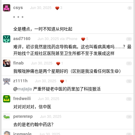
csys
Jun 30, 2025
3
9
。。。
全是槽点，一时不知道从何吐起
asd7160
Jun 30, 2025 via iPhone
5
10
难评，初诊竟然是找药店导购看病。这也叫看病真难吗……？最
开始找个正规社区医院甚至卫生所都不至于发展成这样
finab
Jun 30, 2025
1
11
我喉咙肿痛也是两个星期好的（区别是我没看任何医生😄）
z1111h
Jun 30, 2025
1
12
@
majiajia
严重怀疑老中医的药里加了科技狠活
fredweili
Jun 30, 2025
13
对对对对对，信中医
peteretep
Jun 30, 2025
14
去的是老约翰中药店？
icemaple
Jun 30, 2025
15