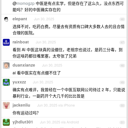
@
momogzp
中医是有点玄学，但是存在了这么久，没点东西可
能吗？好的中医确实存在的
elepant
Jun 30, 2025
46
选择不对，吃药白费。尽量去有资质有口碑大多数人去的且合情
合理的医院。
rainboat
Jun 30, 2025
47
看到 AI 中医这块真的没绷住，老祖宗也说过，是药三分毒，到
你这啥药都往嘴里塞，太夸张了兄弟
duanxianze
Jun 30, 2025
48
ai 看中医实在有点绷不住了
yuxxzz
Jun 30, 2025
49
确实有点难评，我曾经在一个中医互联网公司待过 2 年，只能说
暴利行业，一副药开个大几千的比比皆是
jackenliu
Jun 30, 2025 via iPhone
50
你有运动过吗？
yjhdlut301
Jun 30, 2025 via Android
51