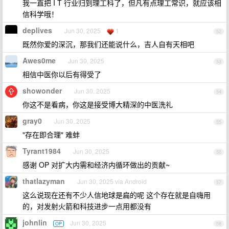
我一直把 I T 行业归到理工科了，但凡有点理工常识，就应该相
信科学哦！
deplives
Jun 30, 2025
1
52
既然你爱的深沉，那我们还能说什么，吉人自有天相吧
Awes0me
Jun 30, 2025
53
相信中医你以后有得受了
showonder
Jun 30, 2025
54
你这不是看病，你这是接受博大精深的中医洗礼
gray0
Jun 30, 2025
55
"存在即合理" 难蚌
Tyrant1984
Jun 30, 2025
56
感谢 OP 对扩大内需和经济内循环做出的贡献~
thatlazyman
Jun 30, 2025 via Android
57
这么说现在还有不少人信地球是扁的呢 这个存在就是自嗨用
的，对发射火箭和科技进步一点用都没有
johnlin
Jun 30, 2025
OP
58