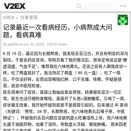
V2EX
分享发现
›
记录最近一次看病经历，小病熬成大问
题，看病真难
By
johnlin
at Jun 30, 2025 · 22978 views
6 月 15 日，最近因为长期熬夜，我发现舌苔泛白，并且有明显的深沟
裂纹。于是去药店咨询，导购员看了我的情况后，很肯定地说这是“脾
虚湿盛、气血不足”，推荐我吃六味地黄丸，还说之前有人跟我症状一
样，吃了两盒就好了。我当场买了两盒（ 90 元一盒），吃了一周
后，不仅没好转，反而出现喉咙红肿、口干舌燥、咳嗽，怀疑是感
冒，就去中医院检查。
医生简单问了症状，直接让我抽血查血常规，结果报告显示一切正
常。医生也没仔细检查喉咙，直接开了头孢+清肺糖浆。又喝了一周，
症状毫无改善，我开始怀疑到底是不是感冒引起的。后来通过 AI 查询
（关键词：“男性，34 岁，长期熬夜，吃六味地黄丸后嗓子疼，中医
辨证”），怀疑我的舌苔问题应该是阴虚火旺兼湿热上攻，而六味地黄
丸属于滋腻药物，加重了湿热，导致虚火浮越、喉咙肿痛。 周末回老
家找了个老中医，开了一付泻火的药，吃了两天终于好转。