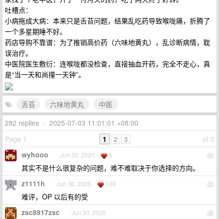
吐槽点：
小病拖成大病：本来只是舌苔问题，结果乱吃药导致喉咙痛，折腾了
一个多星期睡不好。
药店导购不靠谱：为了推销高价药（六味地黄丸），乱诊断病情，耽
误治疗。
中医院医生敷衍：连喉咙都没检查，直接抽血开药，完全不走心，真
是“当一天和尚撞一天钟”。
舌苔
六味地黄丸
中医
282 replies
•
2025-07-03 11:01:01 +08:00
Page 1
1
of 3
2
3
wyhooo
Jun 30, 2025
6
1
其实不是什么很复杂的问题，难不难取决于你选择的方向。
z1111h
Jun 30, 2025
139
2
难评，OP 以后有的受
zsc8917zsc
Jun 30, 2025
3