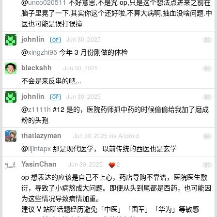
@
unco020511
不好意思,不是咒 op,只是这个想法点进来之前在
脑子里晃了一下.其实你这个还好啦,不算大病啊,抽血没啥问题.中
医也可能是误打误撞
johnlin
Jun 30, 2025
OP
83
@
xingzhi95
今年 3 月份刚做的体检
blackshh
Jun 30, 2025
84
不会是来反串的吧...
johnlin
Jun 30, 2025
OP
85
@
z1111h
#12 是的，医院药师抓中药的时候偷偷给我加了磨成
粉的头孢
thatlazyman
Jun 30, 2025 via Android
86
@
lijintapx
那是现代医学， 以前传统的西医也是玄学
YasinChan
Jun 30, 2025
2
87
op 想表达的应该是自己不上心，药店导购不靠谱，医院医生敷
衍，导致了小病熬成大问题。即便从头到尾都是西药，也可能因
为这些情况导致病情加重。
建议 V 站聊话题经历避免「中医」「国军」「华为」等敏感