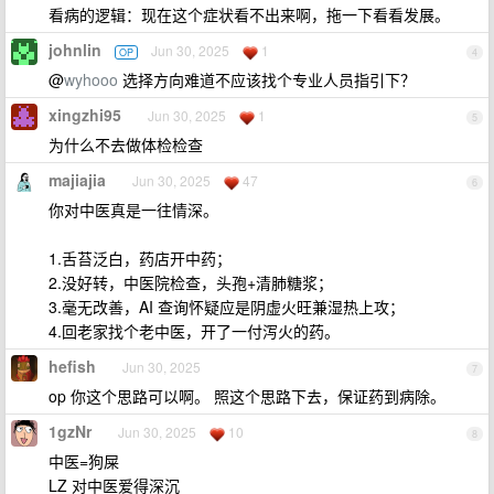
看病的逻辑：现在这个症状看不出来啊，拖一下看看发展。
johnlin
Jun 30, 2025
1
OP
4
@
wyhooo
选择方向难道不应该找个专业人员指引下？
xingzhi95
Jun 30, 2025
1
5
为什么不去做体检检查
majiajia
Jun 30, 2025
47
6
你对中医真是一往情深。
1.舌苔泛白，药店开中药；
2.没好转，中医院检查，头孢+清肺糖浆；
3.毫无改善，AI 查询怀疑应是阴虚火旺兼湿热上攻；
4.回老家找个老中医，开了一付泻火的药。
hefish
Jun 30, 2025
7
op 你这个思路可以啊。 照这个思路下去，保证药到病除。
1gzNr
Jun 30, 2025
10
8
中医=狗屎
LZ 对中医爱得深沉