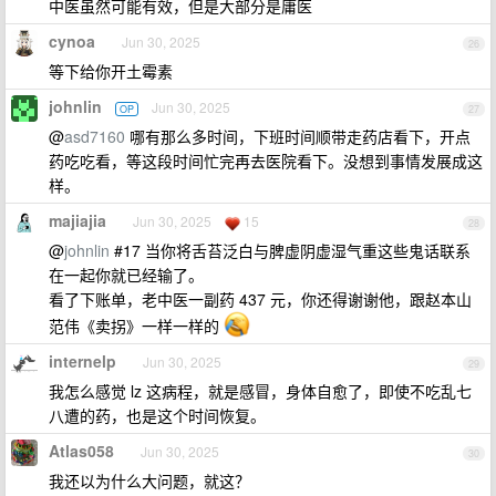
中医虽然可能有效，但是大部分是庸医
cynoa
Jun 30, 2025
26
等下给你开土霉素
johnlin
Jun 30, 2025
OP
27
@
asd7160
哪有那么多时间，下班时间顺带走药店看下，开点
药吃吃看，等这段时间忙完再去医院看下。没想到事情发展成这
样。
majiajia
Jun 30, 2025
15
28
@
johnlin
#17 当你将舌苔泛白与脾虚阴虚湿气重这些鬼话联系
在一起你就已经输了。
看了下账单，老中医一副药 437 元，你还得谢谢他，跟赵本山
范伟《卖拐》一样一样的
internelp
Jun 30, 2025
29
我怎么感觉 lz 这病程，就是感冒，身体自愈了，即使不吃乱七
八遭的药，也是这个时间恢复。
Atlas058
Jun 30, 2025
30
我还以为什么大问题，就这？