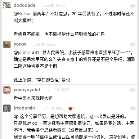
dododada
Jun 30, 2025
93
@
Reficul
前两年？不好意思，20 年前就有了，不过那时候还不
叫大模型；
看病真不能拖，也不能指望什么药到病除的神丹
yorkw
Jun 30, 2025
94
@
johnlin
#81 ”县人民医院，小孩子感冒吊水直接吊死了一个“，
确定是吊水吊死的么？先查查身上的零件还是不是全乎吧，湘雅
二院这种肯定不是个例
此正所谓：“存在即合理” 是也
yoyoyoyolol
Jun 30, 2025
95
看中医本来就撞大运
freedomin
Jun 30, 2025
1
96
op 这个分享经历，是想帮助大家避坑，这一出发点是好的。
只是我对 op 一直选择看中医感到很诧异，如果是我的话，中医
不行，我会换个思路看西医（或者反过来）。
我觉得一味的信中医或信西医可能都是一种偏见，兼听则明，偏