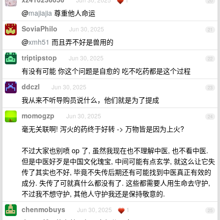
20
@
majiajia
尊重他人命运
SoviaPhilo
Jun 30, 2025
21
@
xmh51
而且弄不好是兽用的
triptipstop
Jun 30, 2025
22
有没有可能 你这个问题是自愈的 吃不吃药都是这个过程
ddczl
Jun 30, 2025
23
我从来不听导购员说什么，他们就是为了提成
momogzp
Jun 30, 2025
24
毫无关联啊! 泻火的药终于好转 -> 万物皆是因为上火?
不过大家也别喷 op 了, 虽然我现在也不理解中医, 也不看中医.
但是中医好歹是中国文化瑰宝, 中间可能有点玄学, 就这么让它失
传了其实也不好, 毕竟不失传后期还有可能找到中医真正有效的
成分. 失传了可就真什么都没有了. 这些都需要人用生命去守护,
不过我不想守护, 其他人守护我还是保持敬意的.
chenmobuys
Jun 30, 2025
1
25