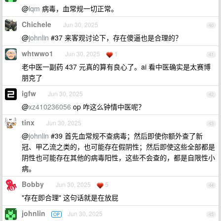
@
lqm
病毒，血常规一切正常。
Chichele
Jun 30, 2025
40
@
johnlin
#37 来客观讨论下，存在傻逼也是合理的？
whtwwo1
Jun 30, 2025
1
41
老中医一副药 437 元真的算有良心了。ai 看中医确实是太赛博
朋克了
igfw
Jun 30, 2025
42
@
xz410236056
op 咋这么钟情中医呢？
tinx
Jun 30, 2025
43
@
johnlin
#39 首先血常规不查病毒；然后即使你额外查了新
冠、甲乙流之类的，也可能存在假阴性；然后即使这些全部都是
阴性也可能存在其他的病毒阳性，这些不会查的，都是自限性小
病。
Bobby
Jun 30, 2025
5
44
"存在即合理" 这句话就是在放屁
johnlin
Jun 30, 2025
OP
45