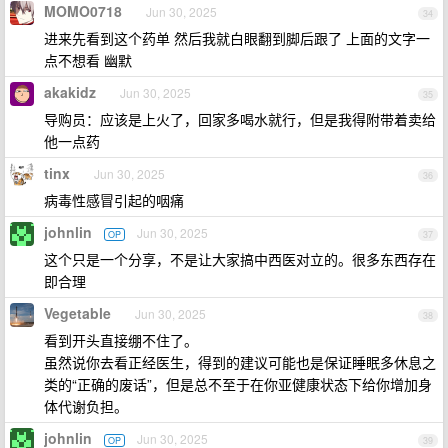
MOMO0718
Jun 30, 2025
34
进来先看到这个药单 然后我就白眼翻到脚后跟了 上面的文字一
点不想看 幽默
akakidz
Jun 30, 2025
35
导购员：应该是上火了，回家多喝水就行，但是我得附带着卖给
他一点药
tinx
Jun 30, 2025
36
病毒性感冒引起的咽痛
johnlin
Jun 30, 2025
OP
37
这个只是一个分享，不是让大家搞中西医对立的。很多东西存在
即合理
Vegetable
Jun 30, 2025
38
看到开头直接绷不住了。
虽然说你去看正经医生，得到的建议可能也是保证睡眠多休息之
类的“正确的废话”，但是总不至于在你亚健康状态下给你增加身
体代谢负担。
johnlin
Jun 30, 2025
OP
39