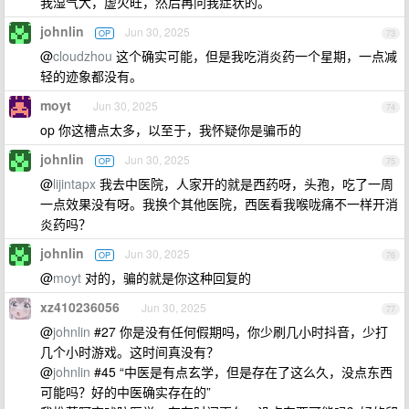
我湿气大，虚火旺，然后再问我症状的。
johnlin
Jun 30, 2025
OP
73
@
cloudzhou
这个确实可能，但是我吃消炎药一个星期，一点减
轻的迹象都没有。
moyt
Jun 30, 2025
74
op 你这槽点太多，以至于，我怀疑你是骗币的
johnlin
Jun 30, 2025
OP
75
@
lijintapx
我去中医院，人家开的就是西药呀，头孢，吃了一周
一点效果没有呀。我换个其他医院，西医看我喉咙痛不一样开消
炎药吗？
johnlin
Jun 30, 2025
OP
76
@
moyt
对的，骗的就是你这种回复的
xz410236056
Jun 30, 2025
77
@
johnlin
#27 你是没有任何假期吗，你少刷几小时抖音，少打
几个小时游戏。这时间真没有？
@
johnlin
#45 “中医是有点玄学，但是存在了这么久，没点东西
可能吗？好的中医确实存在的”