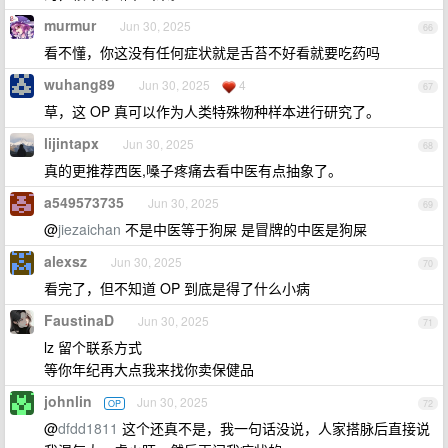
murmur
Jun 30, 2025
66
看不懂，你这没有任何症状就是舌苔不好看就要吃药吗
wuhang89
Jun 30, 2025
4
67
草，这 OP 真可以作为人类特殊物种样本进行研究了。
lijintapx
Jun 30, 2025
68
真的更推荐西医,嗓子疼痛去看中医有点抽象了。
a549573735
Jun 30, 2025
69
@
jiezaichan
不是中医等于狗屎 是冒牌的中医是狗屎
alexsz
Jun 30, 2025
70
看完了，但不知道 OP 到底是得了什么小病
FaustinaD
Jun 30, 2025
71
lz 留个联系方式
等你年纪再大点我来找你卖保健品
johnlin
Jun 30, 2025
OP
72
@
dfdd1811
这个还真不是，我一句话没说，人家搭脉后直接说