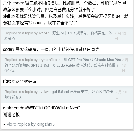
几个 codex 窗口跑不同的模块，比如删除一个数据，可能写规范 ai
教怎么删要半个小时，但是自己做几分钟就干好了
skill 本质就是轨迹信息，以及最佳实践，最后都会被基模习得的，就
像我之前经常写 spec ，现在完全不写了
Replied to a topic by wz747
野生 AI｜ Plus 成品号，价格实在，体
7 月 13
›
日
验省心!
codex 需要接码吗，一直用的中转还没用过账户直登
Replied to a topic by drymonfidelia
用 GPT Pro 20x 和 Claude Max 20x
7 月
›
13
的全部周限额跑 GPT5.6 Sol + Claude Fable 循环迭代，给富有科技做了
日
个官网
哈哈哈这个很好玩
Replied to a topic by ovtfkw
gpt-5.6-sol 已全面支持，评论区留注册
7 月 10
›
日
邮箱送 5 刀
emhhbmdqaW5iYTk1QGdtYWlsLmNvbQ==
谢谢老板
More replies by xingzhi95
»