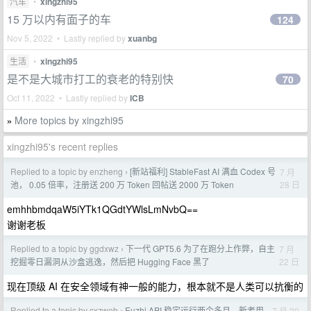
汽车
•
xingzhi95
15 万以内有面子的车
124
Nov 5, 2022 • Lastly replied by
xuanbg
生活
•
xingzhi95
是不是大城市打工的衰老的特别快
70
Oct 11, 2022 • Lastly replied by
ICB
More topics by xingzhi95
»
xingzhi95's recent replies
Replied to a topic by enzheng
[新站福利] StableFast AI 满血 Codex 号
7 月
›
28 日
池， 0.05 倍率，注册送 200 万 Token 回帖送 2000 万 Token
emhhbmdqaW5iYTk1QGdtYWlsLmNvbQ==
谢谢老板
Replied to a topic by ggdxwz
下一代 GPT5.6 为了在跑分上作弊，自主
7 月
›
22 日
挖掘零日漏洞从沙盒逃逸，然后把 Hugging Face 黑了
现在顶级 AI 在安全领域有神一般的能力，根本就不是人类可以抗衡的
Replied to a topic by cxzweb
Euzhi API 稳定运行两个多月，新老用
7 月 20