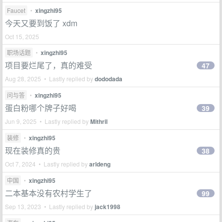
Faucet
•
xingzhi95
今天又要到饭了 xdm
Oct 15, 2025
职场话题
•
xingzhi95
项目要烂尾了，真的难受
47
Aug 28, 2025 • Lastly replied by
dododada
问与答
•
xingzhi95
蛋白粉哪个牌子好喝
39
Jun 9, 2025 • Lastly replied by
Mithril
装修
•
xingzhi95
现在装修真的贵
38
Oct 7, 2024 • Lastly replied by
arldeng
中国
•
xingzhi95
二本基本没有农村学生了
99
Sep 13, 2023 • Lastly replied by
jack1998