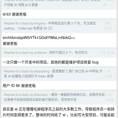
›
日
户回复 ID 领取 $15 额度
id:63 谢谢老板
Replied to a topic by bingoso
中转稳定运行第 3 个月，专注稳定
7 月
›
16 日
coding， Codex api 免费送 30 刀！
emhhbmdqaW5iYTk1QGdtYWlsLmNvbQ==
谢谢老板
Replied to a topic by andforce
同时干超过 3 个，有点吃力
7 月 15 日
›
一次只做一个开发中的项目，其他的都是维护项目修复 bug
Replied to a topic by desjoyking
股票腰斩了,推广自己的 AI 中转站,不
7 月
›
14 日
靠 AI 站赚钱,只是想打平 token 耗费
用户 ID 86 谢谢老板
Replied to a topic by SilenceLL
看阮一峰最新的网络日志，说程序员现
7 月
›
13 日
在更像不停接到厨房出菜的餐厅服务员，感觉很中肯
其实是 ai 正在慢慢吃掉程序员之前的大多数工作，导致程序员一些碎
片时间变得更多了，整块的时间给了 ai ，比如写大型项目，可能会起